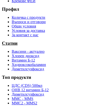
Кремове ФЕИ
Профил
Количка с продукти
Въпроси и отговори
Общи условия
Условия за доставка
За контакт с нас
Статии
Ваксини - актуално
Хлорен диоксид
Витамин Б-12
Хидроксокобаламин
Диметилсулфоксид
Топ продукти
ЦДС (CDS) 500мл
OHB 12 витамин Б-12
Диметилсулфоксид
ММС - MMS
ММС2 - MMS2