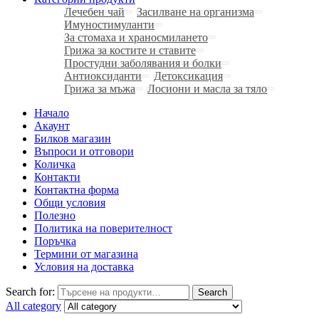
Лечебен чай
Засилване на организма
Имуностимуланти
За стомаха и храносмилането
Грижа за костите и ставите
Простудни заболявания и болки
Антиоксиданти
Детоксикация
Грижа за мъжа
Лосиони и масла за тяло
Начало
Акаунт
Билков магазин
Въпроси и отговори
Количка
Контакти
Контактна форма
Общи условия
Полезно
Политика на поверителност
Поръчка
Термини от магазина
Условия на доставка
Search for:
Search
All category