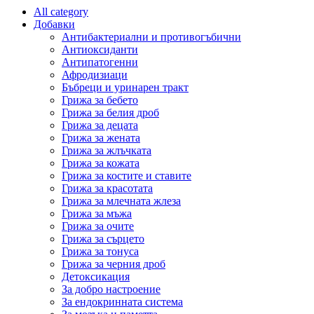
All category
Добавки
Антибактериални и противогъбични
Антиоксиданти
Антипатогенни
Афродизиаци
Бъбреци и уринарен тракт
Грижа за бебето
Грижа за белия дроб
Грижа за децата
Грижа за жената
Грижа за жлъчката
Грижа за кожата
Грижа за костите и ставите
Грижа за красотата
Грижа за млечната жлеза
Грижа за мъжа
Грижа за очите
Грижа за сърцето
Грижа за тонуса
Грижа за черния дроб
Детоксикация
За добро настроение
За ендокринната система