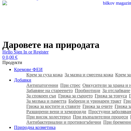
Даровете на природата
Hello
Sign In or Register
0
0,00
€
Продукти
Кремове ФЕИ
Крем за суха кожа
За мазна и смесена кожа
Крем за
Добавки
Антипатогенни
При стрес
Овкусители за храна и 
Забавяне на стареенето
Пробиотици
За отслабване
За спокоен сън
Грижа за сърцето
Грижа за тонуса
За мозъка и паметта
Бъбреци и уринарен тракт
Гри
Грижа за костите и ставите
Грижа за очите
Грижа з
Разширени вени и хемороиди
Простудни заболяван
При висок холестерол
При възпалителни процеси
Антибактериални и противогъбични
При бременн
Природна козметика