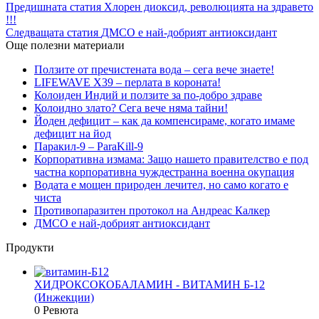
Предишната статия
Хлорен диоксид, революцията на здравето
!!!
Следващата статия
ДМСО е най-добрият антиоксидант
Още полезни материали
Ползите от пречистената вода – сега вече знаете!
LIFEWAVE Х39 – перлата в короната!
Колоиден Индий и ползите за по-добро здраве
Колоидно злато? Сега вече няма тайни!
Йоден дефицит – как да компенсираме, когато имаме
дефицит на йод
Паракил-9 – ParaKill-9
Корпоративна измама: Защо нашето правителство е под
частна корпоративна чуждестранна военна окупация
Водата е мощен природен лечител, но само когато е
чиста
Противопаразитен протокол на Андреас Калкер
ДМСО е най-добрият антиоксидант
Продукти
ХИДРОКСОКОБАЛАМИН - ВИТАМИН Б-12
(Инжекции)
0 Ревюта