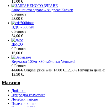
15,00
€
Забраненото здраве - Андреас Калкер
0 Ревюта
23,00
€
ЦДС - 500 мл
0 Ревюта
34,00
€
ДМСО
0 Ревюта
16,00
€
Вермазол 100мг х30 таблетки Vermazol
0 Ревюта
14,00
€
Original price was: 14,00 €.
12,50
€
Текущата цена е:
12,50 €.
Магазин
Добавки
Природна козметика
Лечебни чайове
Полезни книги