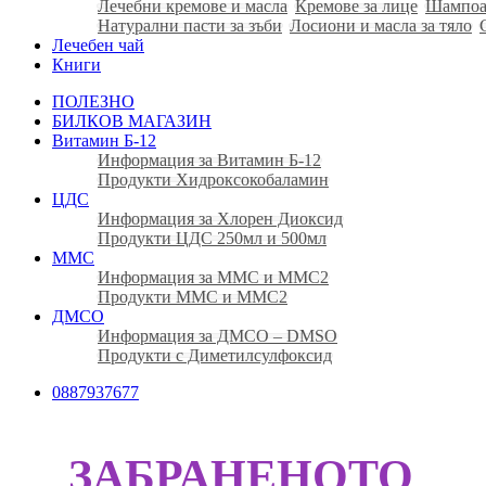
Лечебни кремове и масла
Кремове за лице
Шампоа
Натурални пасти за зъби
Лосиони и масла за тяло
Лечебен чай
Книги
ПОЛЕЗНО
БИЛКОВ МАГАЗИН
Витамин Б-12
Информация за Витамин Б-12
Продукти Хидроксокобаламин
ЦДС
Информация за Хлорен Диоксид
Продукти ЦДС 250мл и 500мл
ММС
Информация за ММС и ММС2
Продукти ММС и ММС2
ДМСО
Информация за ДМСО – DMSO
Продукти с Диметилсулфоксид
0887937677
ЗАБРАНЕНОТО