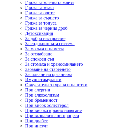
Грижа за млечната жлеза
Грижа за мъжа
Грижа за очите
Грижа за сърцето
Грижа за тонуса
Грижа за черния дроб
Детоксикация
За добро настроение
За ендокринната система
За мозъка и паметта
За отслабване
За спокоен сън
За стомаха и храносмилането
Забавяне на стареенето
Засилване на организма
Имуностимуланти
Овкусители за храна и напитки
При алергии
При алкохолизъм
При бременност
При висок холестерол
При високо кръвно налягане
При възпалителни процеси
При диабет
При инсулт