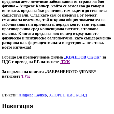
предполагаемо нелечими заболявания от страна на био-
физика – Андреас Калкер, който се осмелява да говори
истината, предлагайки решения, там където до сега не са
съществували. След като сам се излекува от болест,
смятана за нелечима, той открива общия знаменател на
заболяванията и причината, поради която тази терапия,
противоречива сред конвенционалистите, е толкова
полезна. Книгата предлага нов поглед върху нашето
физическо и психическо балгополучие, като същевременно
разкрива как фармацевтичната индустрия… не е това,
което изглежда!
Горещо Ви препоръчваме филма
„КВАНТОВ СКОК“
за
ЦДС с превод на БГ. натиснете
ТУК
За поръчка на книгата „ЗАБРАНЕНОТО ЗДРАВЕ“
натиснете
ТУК
Етикети:
Андреас Калкер
,
ХЛОРЕН ДИОКСИД
Навигация