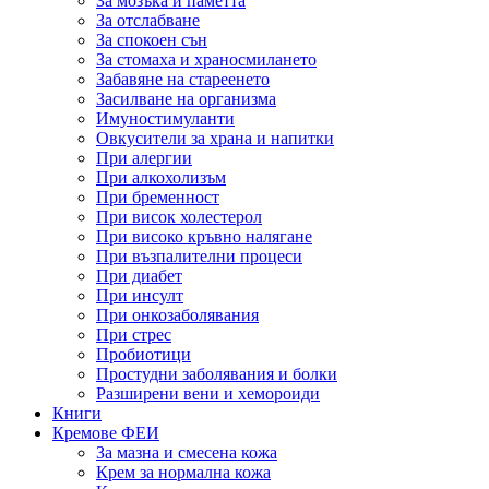
За мозъка и паметта
За отслабване
За спокоен сън
За стомаха и храносмилането
Забавяне на стареенето
Засилване на организма
Имуностимуланти
Овкусители за храна и напитки
При алергии
При алкохолизъм
При бременност
При висок холестерол
При високо кръвно налягане
При възпалителни процеси
При диабет
При инсулт
При онкозаболявания
При стрес
Пробиотици
Простудни заболявания и болки
Разширени вени и хемороиди
Книги
Кремове ФЕИ
За мазна и смесена кожа
Крем за нормална кожа