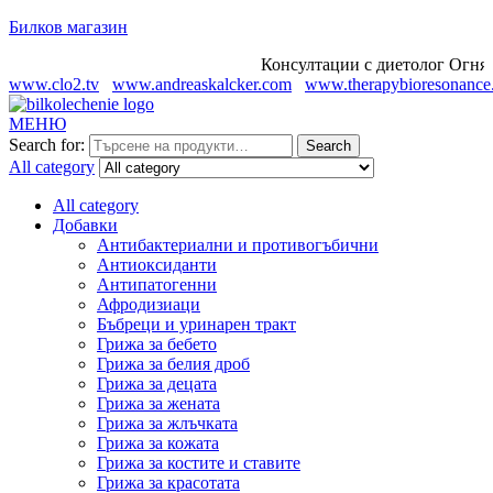
Билков магазин
Консултации с диетолог Огнян С
www.clo2.tv
www.andreaskalcker.com
www.therapybioresonance
МЕНЮ
Search for:
Search
All category
All category
Добавки
Антибактериални и противогъбични
Антиоксиданти
Антипатогенни
Афродизиаци
Бъбреци и уринарен тракт
Грижа за бебето
Грижа за белия дроб
Грижа за децата
Грижа за жената
Грижа за жлъчката
Грижа за кожата
Грижа за костите и ставите
Грижа за красотата