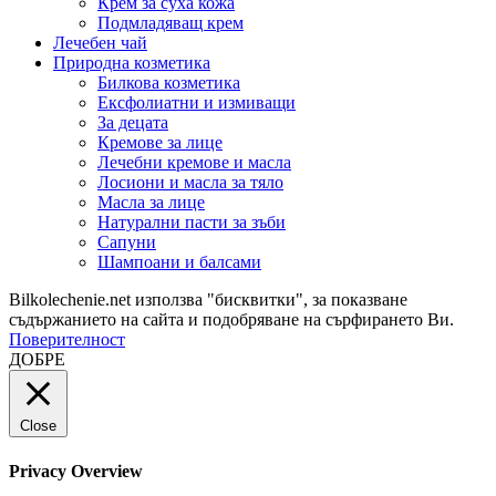
Крем за суха кожа
Подмладяващ крем
Лечебен чай
Природна козметика
Билкова козметика
Ексфолиатни и измиващи
За децата
Кремове за лице
Лечебни кремове и масла
Лосиони и масла за тяло
Масла за лице
Натурални пасти за зъби
Сапуни
Шампоани и балсами
Bilkolechenie.net използва "бисквитки", за показване
съдържанието на сайта и подобряване на сърфирането Ви.
Поверителност
ДОБРЕ
Close
Privacy Overview