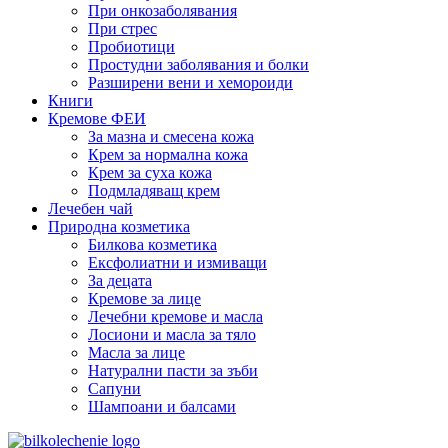
При онкозаболявания
При стрес
Пробиотици
Простудни заболявания и болки
Разширени вени и хемороиди
Книги
Кремове ФЕИ
За мазна и смесена кожа
Крем за нормална кожа
Крем за суха кожа
Подмладяващ крем
Лечебен чай
Природна козметика
Билкова козметика
Ексфолиатни и измиващи
За децата
Кремове за лице
Лечебни кремове и масла
Лосиони и масла за тяло
Масла за лице
Натурални пасти за зъби
Сапуни
Шампоани и балсами