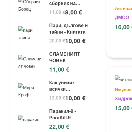
сборник на
Антипа
съвременния
8,00
€
11,00
€
боец за свобода
ДМСО
Пари, дългове и
16,00
тайни - Книгата
10,00
€
20,00
€
СЛАМЕНИЯТ
ЧОВЕК
11,00
€
Как унизих
всички
Имунос
институции -
10,00
€
13,00
€
Хидрок
Мери крофт
витами
15,00
Паракил-9 -
ParaKill-9
22,00
€