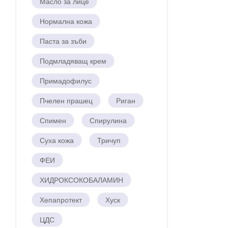
Масло за лице
Нормална кожа
Паста за зъби
Подмладяващ крем
Примадофилус
Пчелен прашец
Риган
Спимен
Спирулина
Суха кожа
Тричуп
ФЕИ
ХИДРОКСОКОБАЛАМИН
Хепапротект
Хуск
ЦДС