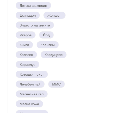
Детски шампоан
Ехинацея
Женшен
Златото на инките
Икаров
Йод
Книги
Коензим
Колаген
Кордицепс
Кориолус
Котешки нокът
Лечебен чай
ММС
Магнезиев гел
Мазна кожа