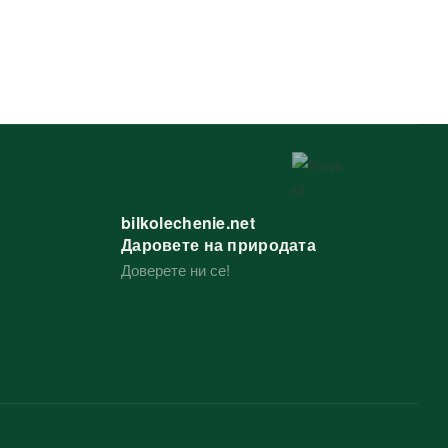
bilkolechenie.net
Даровете на природата
Доверете ни се!