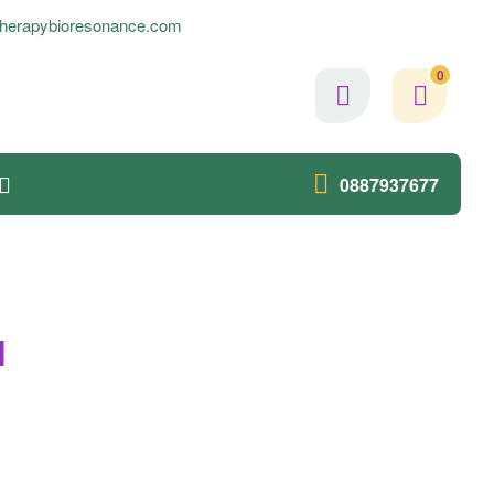
herapybioresonance.com
0
0887937677
н