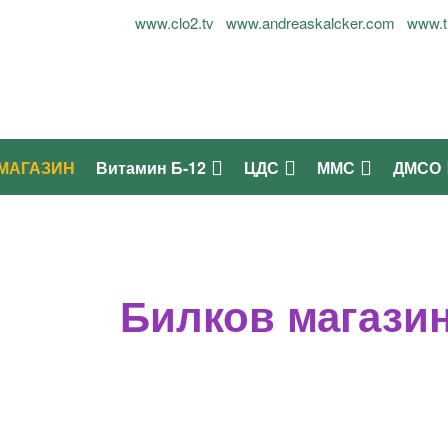
лог Огнян Симеонов - 0899937677
www.clo2.tv
www.andreaskalcker.com
www.t
МАГАЗИН
Витамин Б-12
ЦДС
ММС
ДМСО
Билков магази