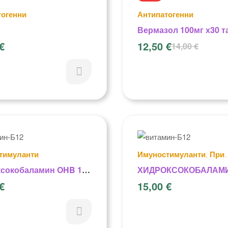
тогенни
Антипатогенни
Вермазол 100мг х30 т
Vermazol
€
12,50
€
14,00
€
тимуланти
Имуностимуланти
,
При
онкозаболявания
сокобаламин OHB 12
ХИДРОКСОКОБАЛАМИ
н Б-12
ВИТАМИН Б-12 (АМПУ
€
15,00
€