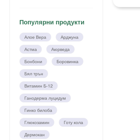
Популярни продукти
Алое Вера
Арджуна
Астма
Аюрведа
Бонбони
Боровинка
Бял трън
Витамин Б-12
Ганодерма луцидум
Гинко билоба
Глюкозамин
Готу кола
Дермокан