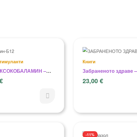
тимуланти
Книги
КСОКОБАЛАМИН –
Забраненото здраве –
Н Б-12 (Инжекции)
Андреас Калкер
€
23,00
€
-11%