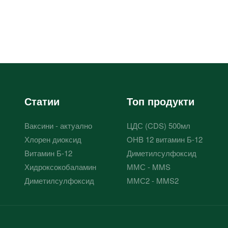
Статии
Топ продукти
Ваксини - актуално
ЦДС (CDS) 500мл
Хлорен диоксид
OHB 12 витамин Б-12
Витамин Б-12
Диметилсулфоксид
Хидроксокобаламин
ММС - MMS
Диметилсулфоксид
ММС2 - MMS2