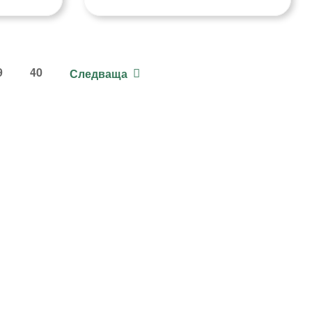
9
40
Следваща