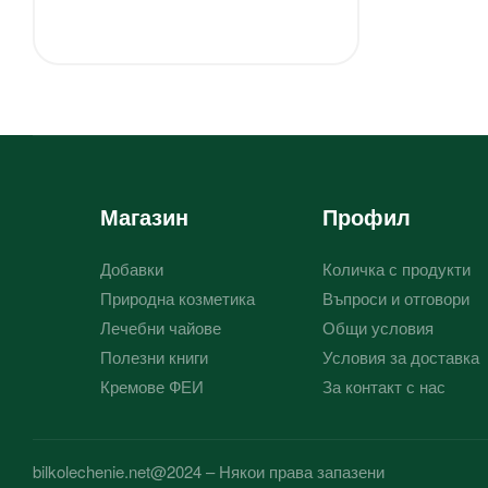
Магазин
Профил
Добавки
Количка с продукти
Природна козметика
Въпроси и отговори
Лечебни чайове
Общи условия
Полезни книги
Условия за доставка
Кремове ФЕИ
За контакт с нас
bilkolechenie.net@2024 – Някои права запазени