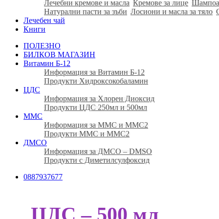
Лечебни кремове и масла
Кремове за лице
Шампоа
Натурални пасти за зъби
Лосиони и масла за тяло
Лечебен чай
Книги
ПОЛЕЗНО
БИЛКОВ МАГАЗИН
Витамин Б-12
Информация за Витамин Б-12
Продукти Хидроксокобаламин
ЦДС
Информация за Хлорен Диоксид
Продукти ЦДС 250мл и 500мл
ММС
Информация за ММС и ММС2
Продукти ММС и ММС2
ДМСО
Информация за ДМСО – DMSO
Продукти с Диметилсулфоксид
0887937677
ЦДС – 500 мл