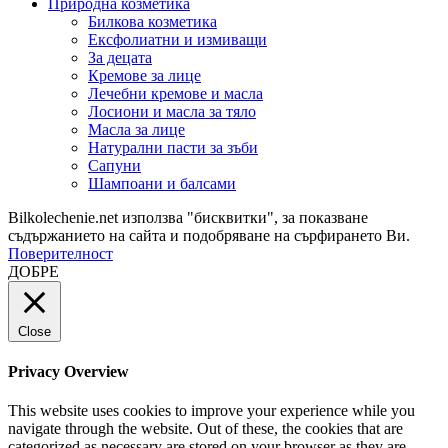
Природна козметика
Билкова козметика
Ексфолиатни и измиващи
За децата
Кремове за лице
Лечебни кремове и масла
Лосиони и масла за тяло
Масла за лице
Натурални пасти за зъби
Сапуни
Шампоани и балсами
Bilkolechenie.net използва "бисквитки", за показване
съдържанието на сайта и подобряване на сърфирането Ви.
Поверителност
ДОБРЕ
Close
Privacy Overview
This website uses cookies to improve your experience while you
navigate through the website. Out of these, the cookies that are
categorized as necessary are stored on your browser as they are