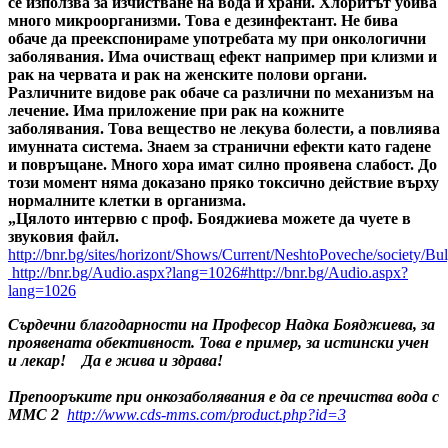
се използва за изчистване на вода и храни. Хлоритът убива
много микроорганизми. Това е дезинфектант. Не бива
обаче да преекспонираме употребата му при онкологични
заболявания. Има очистващ ефект например при клизми и
рак на червата и рак на женските полови органи.
Различните видове рак обаче са различни по механизъм на
лечение. Има приложение при рак на кожните
заболявания. Това вещество не лекува болести, а повлиява
имунната система. Знаем за странични ефекти като гадене
и повръщане. Много хора имат силно проявена слабост. До
този момент няма доказано пряко токсично действие върху
нормалните клетки в организма.
„
Цялото интервю с проф. Бояджиева можете да чуете в
звуковия файл.
http://bnr.bg/sites/horizont/Shows/Current/NeshtoPoveche/society
http://bnr.bg/Audio.aspx?lang=1026#http://bnr.bg/Audio.aspx?
lang=1026
Сърдечни благодарности на Професор Надка Бояджиева, за
проявената обективност. Това е пример, за истински учен
и лекар! Да е жива и здрава!
Препооръките при онкозаболявания е да се пречиства вода с
ММС 2
http://www.cds-mms.com/product.php?id=3