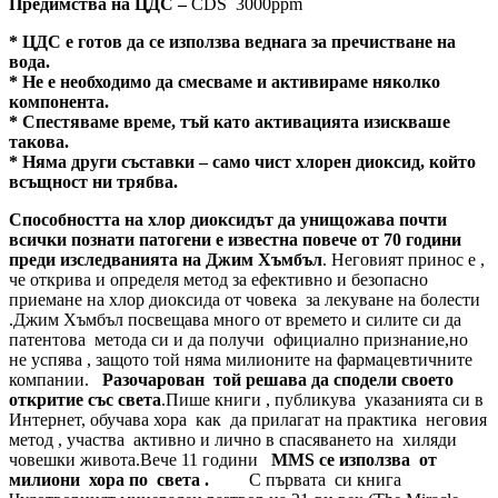
Предимства на ЦДС –
CDS 3000ppm
* ЦДС е готов да се използва веднага за пречистване на
вода.
* Не е необходимо да смесваме и активираме няколко
компонента.
* Спестяваме време, тъй като активацията изискваше
такова.
* Няма други съставки – само чист хлорен диоксид, който
всъщност ни трябва.
Способността на хлор диоксидът да унищожава почти
всички познати патогени е известна повече от 70 години
преди изследванията на Джим Хъмбъл
. Неговият принос е ,
че открива и определя метод за ефективно и безопасно
приемане на хлор диоксида от човека за лекуване на болести
.Джим Хъмбъл посвещава много от времето и силите си да
патентова метода си и да получи официално признание,но
не успява , защото той няма милионите на фармацевтичните
компании.
Разочарован
той
решава да сподели своето
откритие със света
.Пише книги , публикува указанията си в
Интернет, обучава хора как да прилагат на практика неговия
метод , участва активно и лично в спасяването на хиляди
човешки живота.Вече 11 години
MMS се използва
от
милиони хора
по света .
С първата си книга