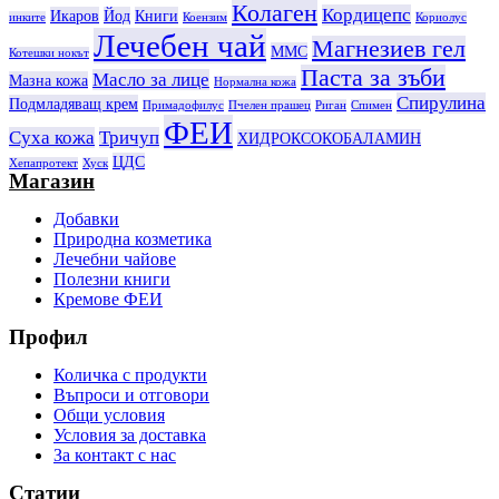
Колаген
Кордицепс
Икаров
Йод
Книги
инките
Коензим
Кориолус
Лечебен чай
Магнезиев гел
ММС
Котешки нокът
Паста за зъби
Масло за лице
Мазна кожа
Нормална кожа
Спирулина
Подмладяващ крем
Примадофилус
Пчелен прашец
Риган
Спимен
ФЕИ
Суха кожа
Тричуп
ХИДРОКСОКОБАЛАМИН
ЦДС
Хепапротект
Хуск
Магазин
Добавки
Природна козметика
Лечебни чайове
Полезни книги
Кремове ФЕИ
Профил
Количка с продукти
Въпроси и отговори
Общи условия
Условия за доставка
За контакт с нас
Статии