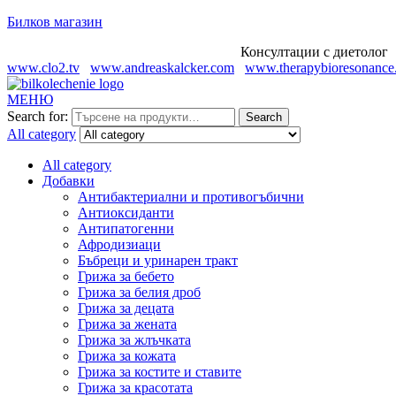
Билков магазин
Консултации с диетолог Огн
www.clo2.tv
www.andreaskalcker.com
www.therapybioresonance
МЕНЮ
Search for:
Search
All category
All category
Добавки
Антибактериални и противогъбични
Антиоксиданти
Антипатогенни
Афродизиаци
Бъбреци и уринарен тракт
Грижа за бебето
Грижа за белия дроб
Грижа за децата
Грижа за жената
Грижа за жлъчката
Грижа за кожата
Грижа за костите и ставите
Грижа за красотата