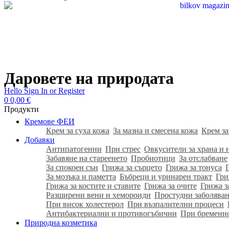
Даровете на природата
Hello
Sign In or Register
0
0,00
€
Продукти
Кремове ФЕИ
Крем за суха кожа
За мазна и смесена кожа
Крем за
Добавки
Антипатогенни
При стрес
Овкусители за храна и 
Забавяне на стареенето
Пробиотици
За отслабване
За спокоен сън
Грижа за сърцето
Грижа за тонуса
За мозъка и паметта
Бъбреци и уринарен тракт
Гри
Грижа за костите и ставите
Грижа за очите
Грижа з
Разширени вени и хемороиди
Простудни заболяван
При висок холестерол
При възпалителни процеси
Антибактериални и противогъбични
При бременн
Природна козметика