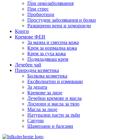
При онкозаболявания
При стрес
Пробиотици
Простудни заболявания и болки
Разширени вени и хемороиди
Книги
Кремове ФЕИ
За мазна и смесена кожа
Крем за нормална кожа
Крем за суха кожа
Подмладяващ крем
Лечебен чай
Природна козметика
Билкова козметика
Ексфолиатни и измиващи
За децата
Кремове за лице
Лечебни кремове и масла
Лосиони и масла за тяло
Масла за лице
Натурални пасти за зъби
Сапуни
Шампоани и балсами