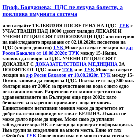
Проф. Бояджиева: ЦДС не лекува болести, а
повлиява имунната система
или гледайте ТЕЛЕВИЗИЯ ПОСВЕТЕНА НА ЦДС
ТУК
с
УЧАСТВАЩИ НАД 10000 (десет хиляди) ЛЕКАРИ И
УЧЕНИ ОТ ЦЯЛ СВЯТ ИЗПОЛЗВАЩИ ЦДС или интервю
на най-гледаното предаване от 02.10.2020г. посветено на
ЦДС (хлорен диоксид)
ТУК
Може да гледате лекция на
д-р
Росен Бакалов от 18.08.2020г. ТУК
между 15-16мин.
започва да говори за ЦДС. УЧЕНИ ОТ ЦЯЛ СВЯТ
ДОКАЗВАТ С
ДОКАЗАТЕЛСТВЕНА МЕДИЦИНА
ЗА
ПОЛЗИТЕ ОТ ЦДС вижте
ТУК
или
ТУК
Може да гледате
лекция на
д-р Росен Бакалов от 18.08.2020г. ТУК
между 15-
16мин. започва да говори за ЦДС. Ползва се от над 300 хил.
българи още от 2006г. за пречистване на вода с нито едно
негативно мнение. Разрешено е от министерството на
здравеопазването на България още през 2002г. като
безопасен за вътрешно приемане с вода от човек.
Единствените негативни мнения може да прочетете от
добре платени индивиди че това е БЕЛИНА. Лъжата не
може дълго време да вирее. Може само да уплаши
заблудените хора НЕ желаещи да проверят информацията.
Има групи за споделяния на много места. Едно от тях
е Фейсбук
ТУК
Споделяния има и в много стара група за