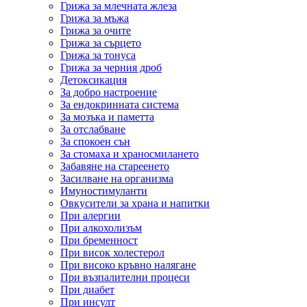
Грижа за млечната жлеза
Грижа за мъжа
Грижа за очите
Грижа за сърцето
Грижа за тонуса
Грижа за черния дроб
Детоксикация
За добро настроение
За ендокринната система
За мозъка и паметта
За отслабване
За спокоен сън
За стомаха и храносмилането
Забавяне на стареенето
Засилване на организма
Имуностимуланти
Овкусители за храна и напитки
При алергии
При алкохолизъм
При бременност
При висок холестерол
При високо кръвно налягане
При възпалителни процеси
При диабет
При инсулт