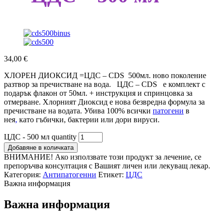
34,00
€
ХЛОРЕН ДИОКСИД =ЦДС – CDS 500мл. ново поколение
разтвор за пречистване на вода. ЦДС – CDS е комплект с
подарък флакон от 50мл. + инструкция и спринцовка за
отмерване. Хлорният Диоксид е нова безвредна формула за
пречистване на водата. Убива 100% всички
патогени
в
нея
,
като гъбички, бактерии или дори вируси.
ЦДС - 500 мл quantity
Добавяне в количката
ВНИМАНИЕ! Ако използвате този продукт за лечение, се
препоръчва консултация с Вашият личен или лекуващ лекар.
Категория:
Антипатогенни
Етикет:
ЦДС
Важна информация
Важна информация