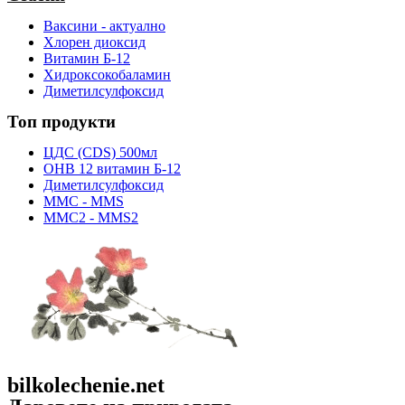
Ваксини - актуално
Хлорен диоксид
Витамин Б-12
Хидроксокобаламин
Диметилсулфоксид
Топ продукти
ЦДС (CDS) 500мл
OHB 12 витамин Б-12
Диметилсулфоксид
ММС - MMS
ММС2 - MMS2
bilkolechenie.net