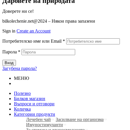
Даровете на природата
Доверете ни се!
bilkolechenie.net@2024 – Някои права запазени
Sign in
Create an Account
Потребителско име или Email
*
Парола
*
Вход
Загубена парола?
МЕНЮ
Полезно
Билков магазин
Въпроси и отговори
Количка
Категории продукти
Лечебен чай
Засилване на организма
Имуностимуланти
За стомаха и храносмилането