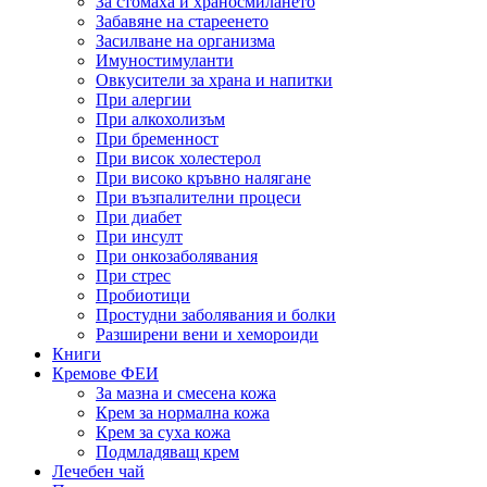
За стомаха и храносмилането
Забавяне на стареенето
Засилване на организма
Имуностимуланти
Овкусители за храна и напитки
При алергии
При алкохолизъм
При бременност
При висок холестерол
При високо кръвно налягане
При възпалителни процеси
При диабет
При инсулт
При онкозаболявания
При стрес
Пробиотици
Простудни заболявания и болки
Разширени вени и хемороиди
Книги
Кремове ФЕИ
За мазна и смесена кожа
Крем за нормална кожа
Крем за суха кожа
Подмладяващ крем
Лечебен чай