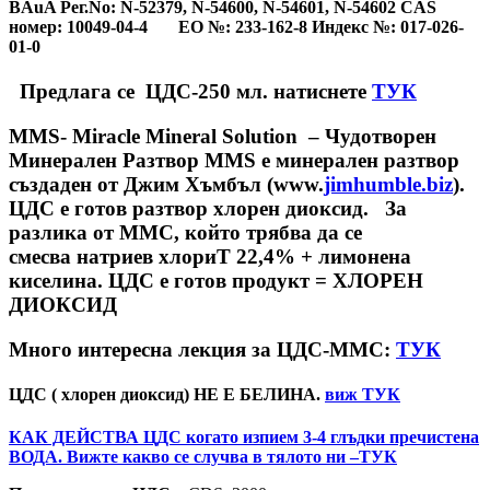
BAuA Рег.No: N-52379, N-54600, N-54601, N-54602 CAS
номер: 10049-04-4 ЕО №: 233-162-8 Индекс №: 017-026-
01-0
Предлага се ЦДС-250 мл. натиснете
ТУК
MMS- Miracle Mineral Solution – Чудотворен
Минерален Разтвор
ММS е минерален разтвор
създаден от Джим Хъмбъл
(www.
jimhumble.biz
).
ЦДС е готов разтвор
хлорен диоксид
. За
разлика от ММС, който трябва да се
смесва
натриев хлориТ
22,4% + лимонена
киселина. ЦДС е готов продукт
= ХЛОРЕН
ДИОКСИД
Много интересна лекция за ЦДС-ММС:
ТУК
ЦДС ( хлорен диоксид) НЕ Е БЕЛИНА.
виж ТУК
КАК ДЕЙСТВА ЦДС когато изпием 3-4 глъдки пречистена
ВОДА. Вижте какво се случва в тялото ни –
ТУК