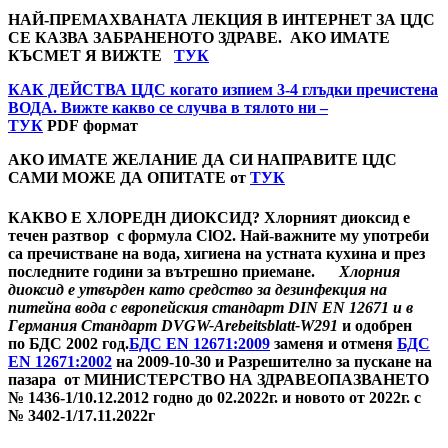
НАЙ-ПРЕМАХВАНАТА ЛЕКЦИЯ В ИНТЕРНЕТ ЗА ЦДС
СЕ КАЗВА ЗАБРАНЕНОТО ЗДРАВЕ.
АКО ИМАТЕ
КЪСМЕТ Я ВИЖТЕ
ТУК
КАК ДЕЙСТВА ЦДС когато изпием 3-4 глъдки пречистена
ВОДА.
Вижте какво се случва в тялото ни –
ТУК
PDF формат
АКО ИМАТЕ ЖЕЛАНИЕ ДА СИ НАПРАВИТЕ ЦДС
САМИ МОЖЕ ДА ОПИТАТЕ от
ТУК
КАКВО Е ХЛОРЕДН ДИОКСИД? Хлорният диоксид е
течен разтвор с формула
ClO2
. Най-важните му употреби
са пречистване на вода, хигиена на устната кухина и през
последните години за вътрешно приемане.
Хлорния
диоксид е утвърден като средство за дезинфекция на
питейна вода с европейския стандарт
DIN ЕN 12671
и в
Германия Стандарт DVGW-Arebeitsblatt-W291
и одобрен
по
БДС
2002 год.
БДС EN 12671:2009
заменя и отменя
БДС
EN 12671:2002
на 2009-10-30
и
Разрешително за пускане на
пазара от МИНИСТЕРСТВО НА ЗДРАВЕОПАЗВАНЕТО
№ 1436-1/10.12.2012 годно до 02.2022г.
и новото от 2022г. с
№
3402-1/17.11.2022г