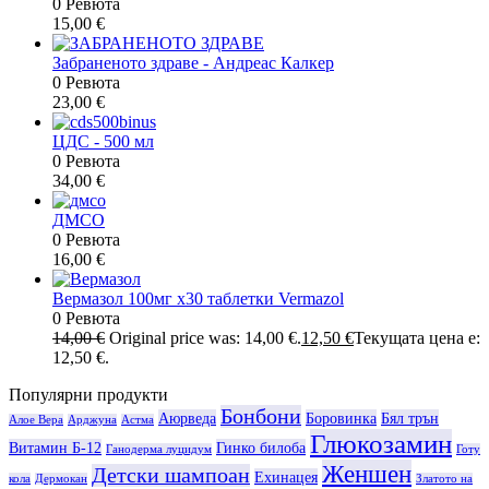
0 Ревюта
15,00
€
Забраненото здраве - Андреас Калкер
0 Ревюта
23,00
€
ЦДС - 500 мл
0 Ревюта
34,00
€
ДМСО
0 Ревюта
16,00
€
Вермазол 100мг х30 таблетки Vermazol
0 Ревюта
14,00
€
Original price was: 14,00 €.
12,50
€
Текущата цена е:
12,50 €.
Популярни продукти
Бонбони
Аюрведа
Боровинка
Бял трън
Алое Вера
Арджуна
Астма
Глюкозамин
Витамин Б-12
Гинко билоба
Ганодерма луцидум
Готу
Женшен
Детски шампоан
Ехинацея
кола
Дермокан
Златото на