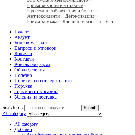
Грижа за костите и ставите
Простудни заболявания и болки
Антиоксиданти
Детоксикация
Грижа за мъжа
Лосиони и масла за тяло
Начало
Акаунт
Билков магазин
Въпроси и отговори
Количка
Контакти
Контактна форма
Общи условия
Полезно
Политика на поверителност
Поръчка
Термини от магазина
Условия на доставка
Search for:
Search
All category
All category
Добавки
Антибактериални и противогъбични