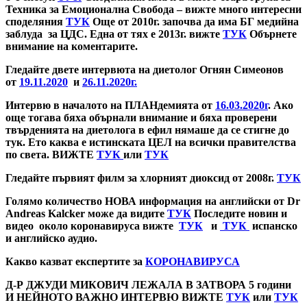
Техника за Емоционална Свобода – вижте много интересни
споделяния
ТУК
Още от 2010г. започва да има БГ медийна
заблуда за ЦДС. Една от тях е 2013г. вижте
ТУК
Обърнете
внимание на коментарите.
Гледайте двете интервюта на диетолог Огнян Симеонов
от
19.11.2020
и
26.11.2020г.
Интервю в началото на ПЛАНдемията от
16.03.2020г
. Ако
още тогава бяха обърнали внимание и бяха проверени
твърденията на диетолога в ефил нямаше да се стигне до
тук. Ето каква е истинската ЦЕЛ на всички правителства
по света. ВИЖТЕ
ТУК
или
ТУК
Гледайте първият филм за хлорният диоксид от 2008г.
ТУК
Голямо количество НОВА информация на английски от
Dr
Andreas Kalcker
може да видите
ТУК
Последите новин и
видео около коронавируса вижте
ТУК
и
ТУК
испанско
и английско аудио.
Какво казват експертите за
КОРОНАВИРУСА
Д-Р ДЖУДИ МИКОВИЧ ЛЕЖАЛА В ЗАТВОРА 5 години
И НЕЙНОТО ВАЖНО ИНТЕРВЮ ВИЖТЕ
ТУК
или
ТУК