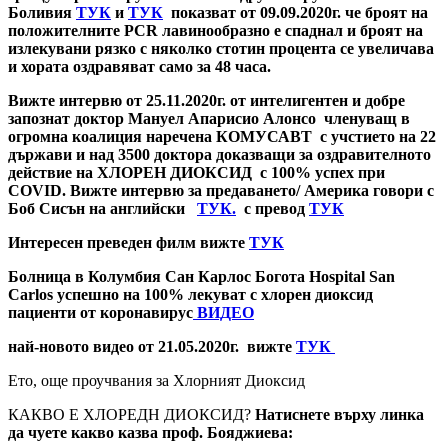
Боливия
ТУК
и
ТУК
показват от 09.09.2020г. че броят на
положителните PCR лавинообразно е спаднал и броят на
излекувани рязко с няколко стотин процента се увеличава
и хората оздравяват само за 48 часа.
Вижте интервю от 25.11.2020г. от интелигентен и добре
запознат доктор Мануел Апарисио Алонсо членуващ в
огромна коалиция наречена КОМУСАВТ с учстието на 22
държави и над 3500 доктора доказващи за оздравителното
действие на ХЛОРЕН ДИОКСИД с 100% успех при
COVID. Вижте интервю за предаването/ Америка говори с
Боб Сисън на английски
ТУК.
с превод
ТУК
Интересен преведен филм вижте
ТУК
Болница в Колумбия Сан Карлос Богота Hospital San
Carlos успешно на 100% лекуват с хлорен диоксид
пациенти от коронавирус
ВИДЕО
най-новото видео от 21.05.2020г. вижте
ТУК
Ето, още проучвания за Хлорният Диоксид
КАКВО Е ХЛОРЕДН ДИОКСИД?
Натиснете върху линка
да чуете какво казва проф. Бояджиева: