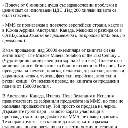
• Повече от 6 милиона души със здравословни проблеми в
целия свят са използвали ЦДС .Над 200 хиляди живота са
били спасени.
• MMS се произвежда в повечето европейски страни, както и
в Южна Африка, Австралия, Канада, Мексико и разбира се в
САЩ.(
Джим Хъмбъл не произвежда и не продава MMS
бел. на
преводача
)
Имам продадени над 50000 екземпляра от книгата си (на
английски)” The Miracle Mineral Solution of the 21st Century „
(Чудотворният минерален разтвор на 21-ви век). Повече от 6
милиона книги безплатно са били изтеглени от Итернет. Тя е
преведена на немски, полски, испански, хърватски, литовски,
украински, чешки, турски, френски, корейски , японски и
руски езици. От немския превод на книгата са продадени
повече от 150000 копия .
В Австралия, Канада, Италия, Нова Зеландия и Испания
правителствата са забранили продажбата на MMS, но това не
намалява продажбите му. Той просто се продава на черно.
Държавите губят пари , защото хората участващи в
производството и продажбите на MMS не плащат данъци.
Тези правителства са склонни да лъжат, като изразяват
становище противоречащо на известни химични теории и