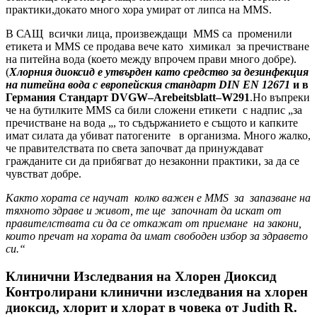
практики,докато много хора умират от липса на MMS.
В САЩ всички лица, произвеждащи MMS са променили
етикета и MMS се продава вече като химикал за пречистване
на питейна вода (което между впрочем прави много добре).
(
Хлорния диоксид е утвърден като средство за дезинфекция
на питейна вода с европейския стандарт DIN ЕN 12671
и в
Германия Стандарт
DVGW
–
Arebeitsblatt
–
W
291
.Но въпреки
че на бутилките MMS са били сложени етикети с надпис „за
пречистване на вода „, то съдържанието е същото и капките
имат силата да убиват патогените в организма. Много жалко,
че правителствата по света започват да принуждават
гражданите си да прибягват до незаконни практики, за да се
чувстват добре.
Както хората се научат колко важен е MMS за запазване на
тяхното здраве и живот, те ще започнат да искат от
правителствата си да се откажат от приемане на закони,
които пречат на хората да имат свободен избор за здравето
си.“
Клинични Изследвания на Хлорен Диоксид
Контролирани клинични изследвания на хлорен
диоксид, хлорит и хлорат в човека от
Judith R.