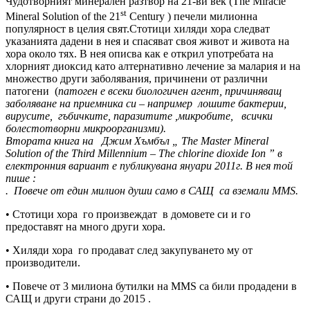
Чудотворният минерален разтвор на 21-ви век (The Miracle
st
Mineral Solution of the 21
Century ) печели милионна
популярност в целия свят.Стотици хиляди хора следват
указанията дадени в нея и спасяват своя живот и живота на
хора около тях. В нея описва как е открил употребата на
хлорният диоксид като алтернативно лечение за малария и на
множество други заболявания, причинени от различни
патогени (
патоген е всеки биологичен агент, причиняващ
заболяване на приемника си – например лошите бактерии,
вирусите, гъбичките, паразитите ,микробите, всички
болестотворни микроорганизми
).
Втората книга на Джим Хъмбъл „ The Master Mineral
Solution of the Third Millennium – The chlorine dioxide Ion ” в
електронния вариант е публикувана януари 2011г. В нея той
пише :
. Повече от един милион души само в САЩ са вземали MMS.
• Стотици хора го произвеждат в домовете си и го
предоставят на много други хора.
• Хиляди хора го продават след закупуването му от
производители.
• Повече от 3 милиона бутилки на MMS са били продадени в
САЩ и други страни до 2015 .