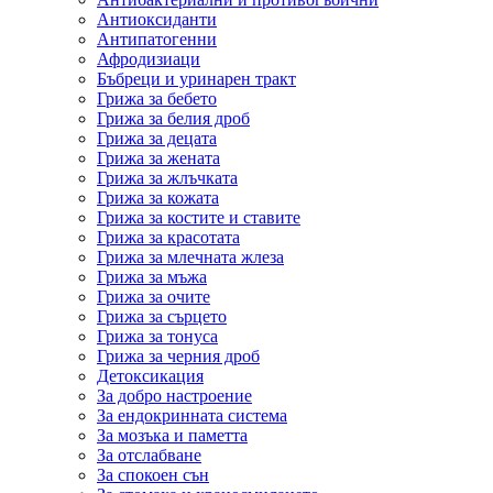
Антиоксиданти
Антипатогенни
Афродизиаци
Бъбреци и уринарен тракт
Грижа за бебето
Грижа за белия дроб
Грижа за децата
Грижа за жената
Грижа за жлъчката
Грижа за кожата
Грижа за костите и ставите
Грижа за красотата
Грижа за млечната жлеза
Грижа за мъжа
Грижа за очите
Грижа за сърцето
Грижа за тонуса
Грижа за черния дроб
Детоксикация
За добро настроение
За ендокринната система
За мозъка и паметта
За отслабване
За спокоен сън