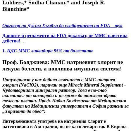
Lubbers,* Sudha Chauan,* and Joseph R.
Bianchine*
Отговор на Джим Хъмбъл до съобщението на FDA – тук
Данните и регламенти на FDА доказват, че ММС наистина
действа!
1. ЦДС-ММС ликвидира 95% от болестите
Проф. Бояджиева: ММС натриевият хлорит не
лекува болести, а повлиява имунната система!
Популярност у нас добива лечението с ММС-натриев
хлорит (NaClO2), наричан още Miracle Mineral Supplement –
Чудотворният минерален разтвор. Това е по-слаб
окислител от кислорода и не може да окислява здрави
телесни клетки. Проф. Надка Бояджиева от Медицинския
факултет на Медицинския университет в София разясни за
„Хоризонт до обед“:
Интервенозната употреба на натриевия хлорит е
патентована в Австралия, но не като лекарство. В Европа