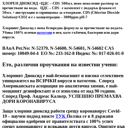
ХЛОРЕН ДИОКСИД =
ЦДС – CDS
500мл. ново поколение разтвор за
пречистване на вода. ЦДС – CDS е комплект с подарък флакон от
50мл. + инструкция и спринцовка за отмерване. CDS (Chlorine Dioxide
Solution)=ClO2 и е с концентрация – 3000ppm
pH-7
Хлорният Диоксид е нова безвредна формула за пречистване на водата.
Убива 100% всички
патогени
в нея
,
като гъбички, бактерии или дори
вируси.
BAuA Рег.No: N-52379, N-54600, N-54601, N-54602 CAS
номер: 10049-04-4
ЕО №: 233-162-8 Индекс №: 017-026-01-0
Ето, различни проучвания на известни учени:
Хлорният Диоксид е най-безопасният и високо селективен
унищожител на ВСИЧКИ вируси и патогени. Според
Американската асоциация по аналитична химия, е най-
мощният дезинфектант и се използва от над 90 години.
Според Проф. Андреас Калкер, УСПЕШНО ПРЕМАХВА
ДОРИ КОРОНАВИРУСА
Защо хлорния диоксид работи срещу коронавирус Covid-
19 – научен подход вижте
ТУК
Ползва се в 8 държави
официално одобрени от правителствата с 100% успех
срещу коронавирус и всякакви други вируси. Опитите във