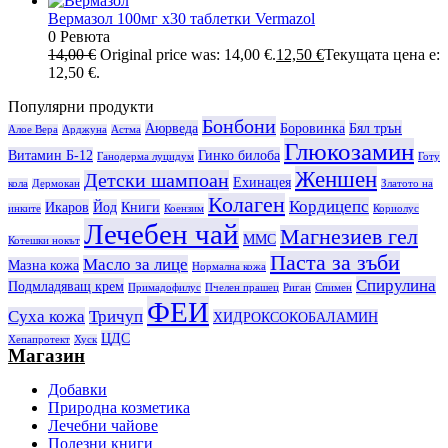
Вермазол 100мг х30 таблетки Vermazol
0 Ревюта
14,00
€
Original price was: 14,00 €.
12,50
€
Текущата цена е:
12,50 €.
Популярни продукти
Бонбони
Аюрведа
Боровинка
Бял трън
Алое Вера
Арджуна
Астма
Глюкозамин
Витамин Б-12
Гинко билоба
Ганодерма луцидум
Готу
Женшен
Детски шампоан
Ехинацея
кола
Дермокан
Златото на
Колаген
Кордицепс
Икаров
Йод
Книги
инките
Коензим
Кориолус
Лечебен чай
Магнезиев гел
ММС
Котешки нокът
Паста за зъби
Масло за лице
Мазна кожа
Нормална кожа
Спирулина
Подмладяващ крем
Примадофилус
Пчелен прашец
Риган
Спимен
ФЕИ
Суха кожа
Тричуп
ХИДРОКСОКОБАЛАМИН
ЦДС
Хепапротект
Хуск
Магазин
Добавки
Природна козметика
Лечебни чайове
Полезни книги