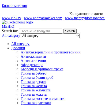
Билков магазин
Консултации с диетолог
www.clo2.tv
www.andreaskalcker.com
www.therapybioresonance
МЕНЮ
Search for:
Search
All category
All category
Добавки
Антибактериални и противогъбични
Антиоксиданти
Антипатогенни
Афродизиаци
Бъбреци и уринарен тракт
Грижа за бебето
Грижа за белия дроб
Грижа за децата
Грижа за жената
Грижа за жлъчката
Грижа за кожата
Грижа за костите и ставите
Грижа за красотата