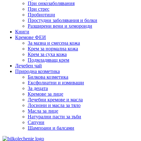
При онкозаболявания
При стрес
Пробиотици
Простудни заболявания и болки
Разширени вени и хемороиди
Книги
Кремове ФЕИ
За мазна и смесена кожа
Крем за нормална кожа
Крем за суха кожа
Подмладяващ крем
Лечебен чай
Природна козметика
Билкова козметика
Ексфолиатни и измиващи
За децата
Кремове за лице
Лечебни кремове и масла
Лосиони и масла за тяло
Масла за лице
Натурални пасти за зъби
Сапуни
Шампоани и балсами