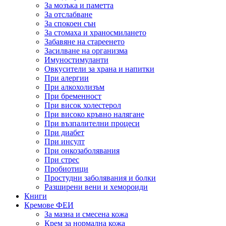
За мозъка и паметта
За отслабване
За спокоен сън
За стомаха и храносмилането
Забавяне на стареенето
Засилване на организма
Имуностимуланти
Овкусители за храна и напитки
При алергии
При алкохолизъм
При бременност
При висок холестерол
При високо кръвно налягане
При възпалителни процеси
При диабет
При инсулт
При онкозаболявания
При стрес
Пробиотици
Простудни заболявания и болки
Разширени вени и хемороиди
Книги
Кремове ФЕИ
За мазна и смесена кожа
Крем за нормална кожа