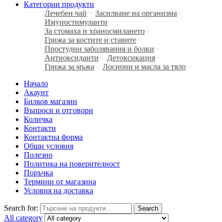
Категории продукти
Лечебен чай
Засилване на организма
Имуностимуланти
За стомаха и храносмилането
Грижа за костите и ставите
Простудни заболявания и болки
Антиоксиданти
Детоксикация
Грижа за мъжа
Лосиони и масла за тяло
Начало
Акаунт
Билков магазин
Въпроси и отговори
Количка
Контакти
Контактна форма
Общи условия
Полезно
Политика на поверителност
Поръчка
Термини от магазина
Условия на доставка
Search for:
Search
All category