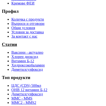
Кремове ФЕИ
Профил
Количка с продукти
Въпроси и отговори
Общи условия
Условия за доставка
За контакт с нас
Статии
Ваксини - актуално
Хлорен диоксид
Витамин Б-12
Хидроксокобаламин
Диметилсулфоксид
Топ продукти
ЦДС (CDS) 500мл
OHB 12 витамин Б-12
Диметилсулфоксид
ММС - MMS
ММС2 - MMS2