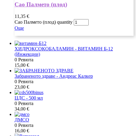
Сао Палмето (плод)
11,35
€
Сао Палмето (плод) quantity
Още
ХИДРОКСОКОБАЛАМИН - ВИТАМИН Б-12
(Инжекции)
0 Ревюта
15,00
€
Забраненото здраве - Андреас Калкер
0 Ревюта
23,00
€
ЦДС - 500 мл
0 Ревюта
34,00
€
ДМСО
0 Ревюта
16,00
€