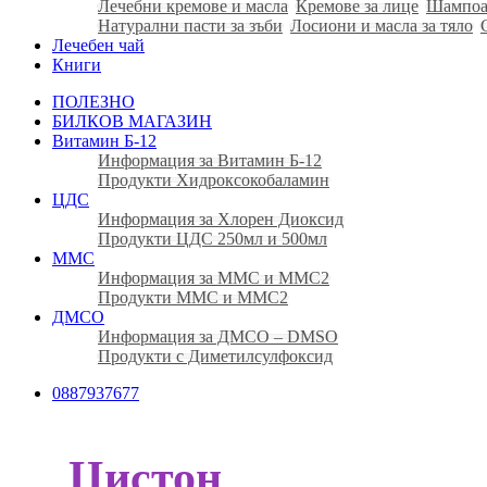
Лечебни кремове и масла
Кремове за лице
Шампоа
Натурални пасти за зъби
Лосиони и масла за тяло
Лечебен чай
Книги
ПОЛЕЗНО
БИЛКОВ МАГАЗИН
Витамин Б-12
Информация за Витамин Б-12
Продукти Хидроксокобаламин
ЦДС
Информация за Хлорен Диоксид
Продукти ЦДС 250мл и 500мл
ММС
Информация за ММС и ММС2
Продукти ММС и ММС2
ДМСО
Информация за ДМСО – DMSO
Продукти с Диметилсулфоксид
0887937677
Цистон