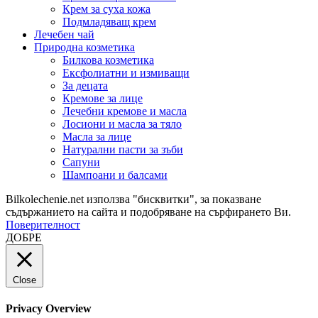
Крем за суха кожа
Подмладяващ крем
Лечебен чай
Природна козметика
Билкова козметика
Ексфолиатни и измиващи
За децата
Кремове за лице
Лечебни кремове и масла
Лосиони и масла за тяло
Масла за лице
Натурални пасти за зъби
Сапуни
Шампоани и балсами
Bilkolechenie.net използва "бисквитки", за показване
съдържанието на сайта и подобряване на сърфирането Ви.
Поверителност
ДОБРЕ
Close
Privacy Overview