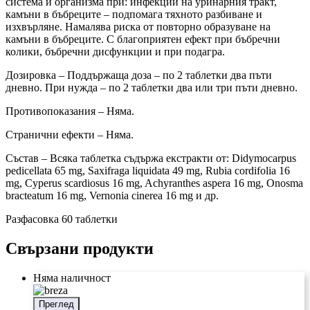
система и организма при: инфекции на уринарния тракт,
камъни в бъбреците – подпомага тяхното разбиване и
изхвърляне. Намалява риска от повторно образуване на
камъни в бъбреците. С благоприятен ефект при бъбречни
колики, бъбречни дисфункции и при подагра.
Дозировка – Поддържаща доза – по 2 таблетки два пъти
дневно. При нужда – по 2 таблетки два или три пъти дневно.
Противопоказания – Няма.
Странични ефекти – Няма.
Състав – Всяка таблетка съдържа екстракти от: Didymocarpus
pedicellata 65 mg, Saxifraga liquidata 49 mg, Rubia cordifolia 16
mg, Cyperus scardiosus 16 mg, Achyranthes aspera 16 mg, Onosma
bracteatum 16 mg, Vernonia cinerea 16 mg и др.
Разфасовка 60 таблетки
Свързани продукти
Няма наличност
Преглед