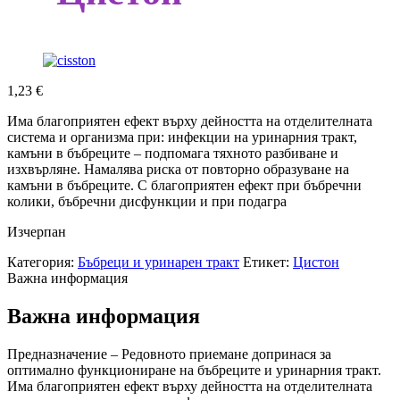
1,23
€
Има благоприятен ефект върху дейността на отделителната
система и организма при: инфекции на уринарния тракт,
камъни в бъбреците – подпомага тяхното разбиване и
изхвърляне. Намалява риска от повторно образуване на
камъни в бъбреците. С благоприятен ефект при бъбречни
колики, бъбречни дисфункции и при подагра
Изчерпан
Категория:
Бъбреци и уринарен тракт
Етикет:
Цистон
Важна информация
Важна информация
Предназначение – Редовното приемане допринася за
оптимално функциониране на бъбреците и уринарния тракт.
Има благоприятен ефект върху дейността на отделителната