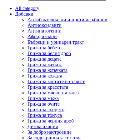
All category
Добавки
Антибактериални и противогъбични
Антиоксиданти
Антипатогенни
Афродизиаци
Бъбреци и уринарен тракт
Грижа за бебето
Грижа за белия дроб
Грижа за децата
Грижа за жената
Грижа за жлъчката
Грижа за кожата
Грижа за костите и ставите
Грижа за красотата
Грижа за млечната жлеза
Грижа за мъжа
Грижа за очите
Грижа за сърцето
Грижа за тонуса
Грижа за черния дроб
Детоксикация
За добро настроение
За ендокринната система