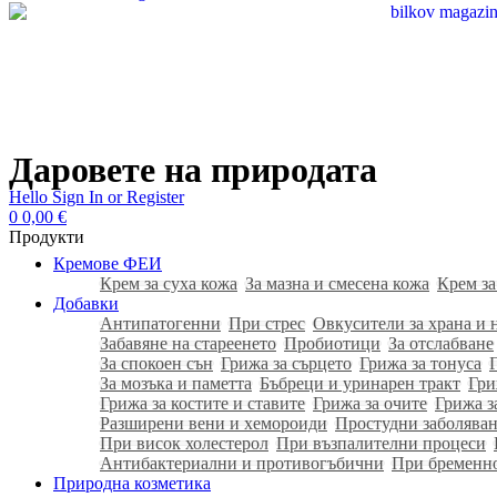
Даровете на природата
Hello
Sign In or Register
0
0,00
€
Продукти
Кремове ФЕИ
Крем за суха кожа
За мазна и смесена кожа
Крем за
Добавки
Антипатогенни
При стрес
Овкусители за храна и 
Забавяне на стареенето
Пробиотици
За отслабване
За спокоен сън
Грижа за сърцето
Грижа за тонуса
За мозъка и паметта
Бъбреци и уринарен тракт
Гри
Грижа за костите и ставите
Грижа за очите
Грижа з
Разширени вени и хемороиди
Простудни заболяван
При висок холестерол
При възпалителни процеси
Антибактериални и противогъбични
При бременн
Природна козметика