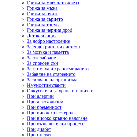
Грижа за млечната жлеза
Грижа за мъжа
Грижа за очите
Грижа за сърцето
Грижа за тонуса
Грижа за черния дроб
Детоксикация
За добро настроение
За ендокринната система
За мозъка и паметта
За отслабване
За спокоен сън
За стомаха и храносмилането
Забавяне на стареенето
Засилване на организма
Имуностимуланти
Овкусители за храна и напитки
При алергии
При алкохолизъм
При бременност
При висок холестерол
При високо кръвно налягане
При възпалителни процеси
При диабет
При инсулт