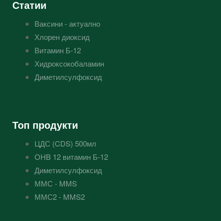
Статии
Ваксини - актуално
Хлорен диоксид
Витамин Б-12
Хидроксокобаламин
Диметилсулфоксид
Топ продукти
ЦДС (CDS) 500мл
OHB 12 витамин Б-12
Диметилсулфоксид
ММС - MMS
ММС2 - MMS2