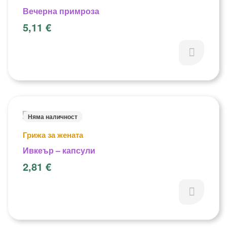
Вечерна примроза
5,11
€
Няма наличност
Грижа за жената
Ивкеър – капсули
2,81
€