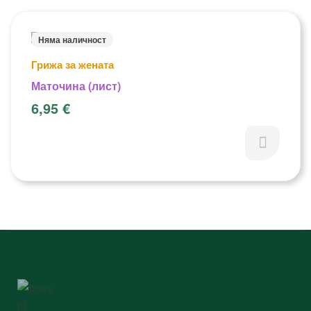
Няма наличност
Грижа за жената
Маточина (лист)
6,95
€