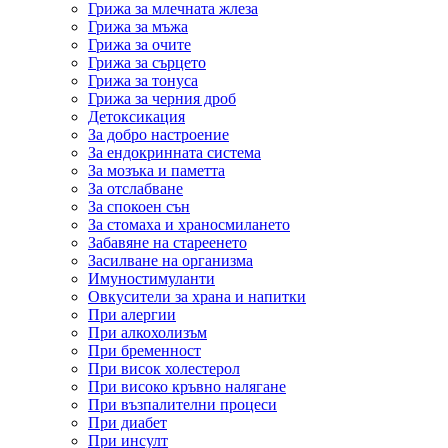
Грижа за млечната жлеза
Грижа за мъжа
Грижа за очите
Грижа за сърцето
Грижа за тонуса
Грижа за черния дроб
Детоксикация
За добро настроение
За ендокринната система
За мозъка и паметта
За отслабване
За спокоен сън
За стомаха и храносмилането
Забавяне на стареенето
Засилване на организма
Имуностимуланти
Овкусители за храна и напитки
При алергии
При алкохолизъм
При бременност
При висок холестерол
При високо кръвно налягане
При възпалителни процеси
При диабет
При инсулт