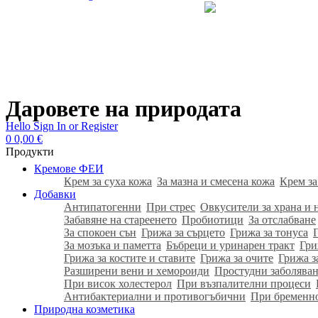
Даровете на природата
Hello
Sign In or Register
0
0,00
€
Продукти
Кремове ФЕИ
Крем за суха кожа
За мазна и смесена кожа
Крем за
Добавки
Антипатогенни
При стрес
Овкусители за храна и 
Забавяне на стареенето
Пробиотици
За отслабване
За спокоен сън
Грижа за сърцето
Грижа за тонуса
За мозъка и паметта
Бъбреци и уринарен тракт
Гри
Грижа за костите и ставите
Грижа за очите
Грижа з
Разширени вени и хемороиди
Простудни заболяван
При висок холестерол
При възпалителни процеси
Антибактериални и противогъбични
При бременн
Природна козметика