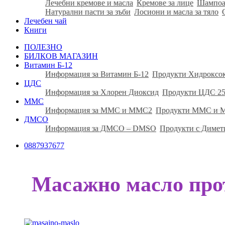
Лечебни кремове и масла
Кремове за лице
Шампоа
Натурални пасти за зъби
Лосиони и масла за тяло
Лечебен чай
Книги
ПОЛЕЗНО
БИЛКОВ МАГАЗИН
Витамин Б-12
Информация за Витамин Б-12
Продукти Хидроксо
ЦДС
Информация за Хлорен Диоксид
Продукти ЦДС 25
ММС
Информация за ММС и ММС2
Продукти ММС и
ДМСО
Информация за ДМСО – DMSO
Продукти с Димет
0887937677
Масажно масло про