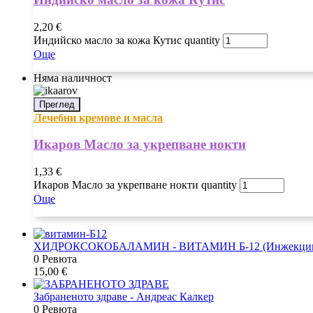
2,20
€
Индийско масло за кожа Кутис quantity
Още
Няма наличност
Преглед
Лечебни кремове и масла
Икаров Масло за укрепване нокти
1,33
€
Икаров Масло за укрепване нокти quantity
Още
ХИДРОКСОКОБАЛАМИН - ВИТАМИН Б-12 (Инжекци
0 Ревюта
15,00
€
Забраненото здраве - Андреас Калкер
0 Ревюта