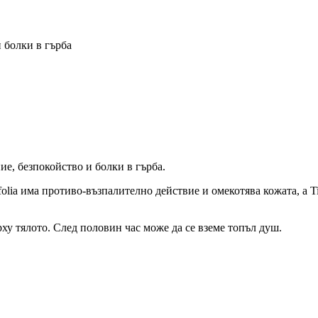
и болки в гърба
ие, безпокойство и болки в гърба.
folia има противо-възпалително действие и омекотява кожата, а Tino
рху тялото. След половин час може да се вземе топъл душ.