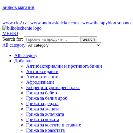
Билков магазин
www.clo2.tv
www.andreaskalcker.com
www.therapybioresonance
МЕНЮ
Search for:
Search
All category
All category
Добавки
Антибактериални и противогъбични
Антиоксиданти
Антипатогенни
Афродизиаци
Бъбреци и уринарен тракт
Грижа за бебето
Грижа за белия дроб
Грижа за децата
Грижа за жената
Грижа за жлъчката
Грижа за кожата
Грижа за костите и ставите
Грижа за красотата