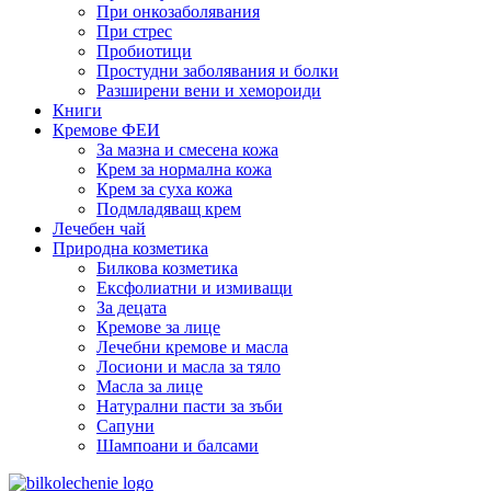
При онкозаболявания
При стрес
Пробиотици
Простудни заболявания и болки
Разширени вени и хемороиди
Книги
Кремове ФЕИ
За мазна и смесена кожа
Крем за нормална кожа
Крем за суха кожа
Подмладяващ крем
Лечебен чай
Природна козметика
Билкова козметика
Ексфолиатни и измиващи
За децата
Кремове за лице
Лечебни кремове и масла
Лосиони и масла за тяло
Масла за лице
Натурални пасти за зъби
Сапуни
Шампоани и балсами