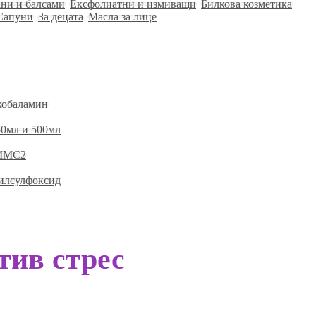
ни и балсами
Ексфолиатни и измиващи
Билкова козметика
Сапуни
За децата
Масла за лице
кобаламин
0мл и 500мл
 ММС2
илсулфоксид
тив стрес