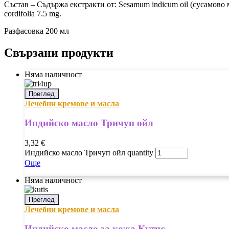
Състав – Съдържа екстракти от: Sesamum indicum oil (сусамово ма
cordifolia 7.5 mg.
Разфасовка 200 мл
Свързани продукти
Няма наличност
Преглед
Лечебни кремове и масла
Индийско масло Тричуп ойл
3,32
€
Индийско масло Тричуп ойл quantity
Още
Няма наличност
Преглед
Лечебни кремове и масла
Индийско масло за кожа Кутис