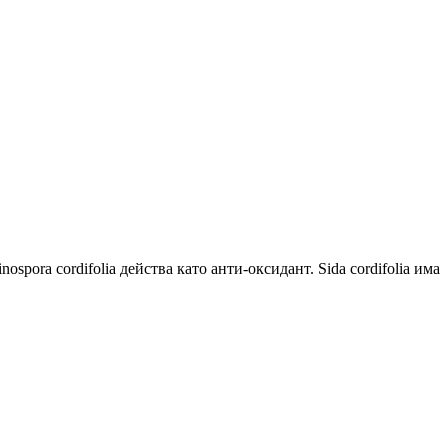
spora cordifolia действа като анти-оксидант. Sida cordifolia има