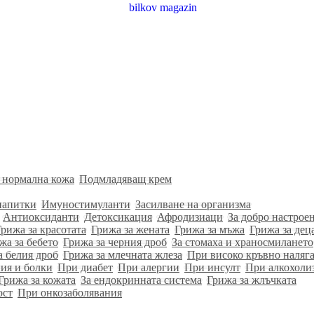
 нормална кожа
Подмладяващ крем
напитки
Имуностимуланти
Засилване на организма
Антиоксиданти
Детоксикация
Афродизиаци
За добро настрое
Грижа за красотата
Грижа за жената
Грижа за мъжа
Грижа за дец
жа за бебето
Грижа за черния дроб
За стомаха и храносмилането
а белия дроб
Грижа за млечната жлеза
При високо кръвно наляг
ия и болки
При диабет
При алергии
При инсулт
При алкохоли
Грижа за кожата
За ендокринната система
Грижа за жлъчката
ост
При онкозаболявания