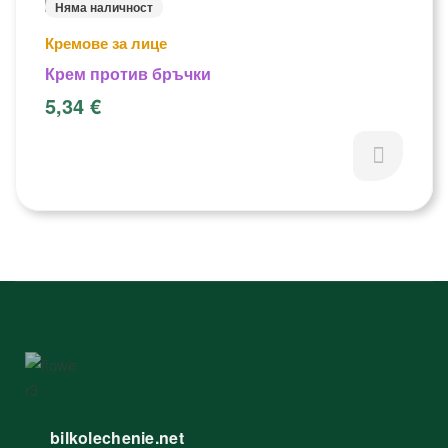
Няма наличност
Кремове за лице
Крем против бръчки
5,34
€
bilkolechenie.net