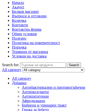
Начало
Акаунт
Билков магазин
Въпроси и отговори
Количка
Контакти
Контактна форма
Общи условия
Полезно
Политика на поверителност
Поръчка
Термини от магазина
Условия на доставка
Search for:
Search
All category
All category
Добавки
Антибактериални и противогъбични
Антиоксиданти
Антипатогенни
Афродизиаци
Бъбреци и уринарен тракт
Грижа за бебето