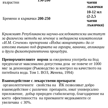
150-200
възрастни
чаени
лъжички
10-12 мл
(2-2,5
Бремени и кърмачки
200-250
чаени
лъжички)
Кримският Републикански научно-изследователски институт
за физически методи на лечение и медицинска климатология
«И.М. Сеченов» препоръчва «Йодис-концентрат» да се
използва външно под формата на гаргари, ванички, апликации
и други физиотерапевтични процедури.
Препоръчителните норми
за ежедневна употреба на йод
предполагат максимално допустима доза не повече от 1000
мкг за денонощие (Ръководство за контрол на качеството на
питейната вода. Том 1. ВОЗ, Женева, 1994)
Взаимодействие с лекарствени препарати
:
органолептичните свойства на ЙК позволяват добро
взаимодействие с различни препарати, имат универсално
приложение, добър природен стабилизатор, благодарение на
което ефективността на приеманите медикаменти се
увеличава с 30%.