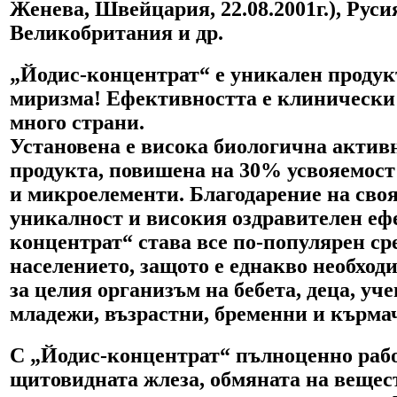
Женева, Швейцария, 22.08.2001г.), Руси
Великобритания и др.
„Йодис-концентрат“ е уникален продукт
миризма! Ефективността е клинически 
много страни.
Установена е висока биологична актив
продукта, повишена на 30% усвояемост
и микроелементи. Благодарение на сво
уникалност и високия оздравителен ефе
концентрат“ става все по-популярен ср
населението, защото е еднакво необход
за целия организъм на бебета, деца, уч
младежи, възрастни, бременни и кърма
С „Йодис-концентрат“ пълноценно раб
щитовидната жлеза, обмяната на вещес