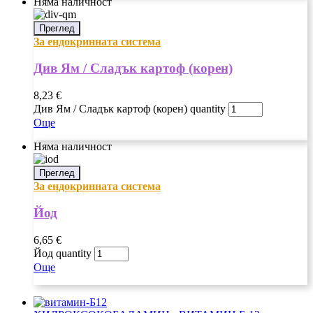
Няма наличност
Преглед
За ендокринната система
Див Ям / Сладък картоф (корен)
8,23
€
Див Ям / Сладък картоф (корен) quantity
Още
Няма наличност
Преглед
За ендокринната система
Йод
6,65
€
Йод quantity
Още