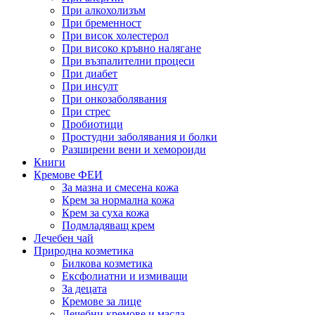
При алкохолизъм
При бременност
При висок холестерол
При високо кръвно налягане
При възпалителни процеси
При диабет
При инсулт
При онкозаболявания
При стрес
Пробиотици
Простудни заболявания и болки
Разширени вени и хемороиди
Книги
Кремове ФЕИ
За мазна и смесена кожа
Крем за нормална кожа
Крем за суха кожа
Подмладяващ крем
Лечебен чай
Природна козметика
Билкова козметика
Ексфолиатни и измиващи
За децата
Кремове за лице
Лечебни кремове и масла