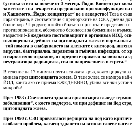
бутилка стига за повече от 3 месеца. Йодис Концентрат може
заместител на лекарства предписвани при хипофункция на
и Хашимото.
„
Йодис концентрат“ не е лекарство
! Това е същ
Гарантирана, в съответствие с препоръките на СЗО, дневна доза
болни хора! Продукт, в който йодът за пръв път е представен в
противопоказания, абсолютно безопасен за бременни и кърмещ
възрастни!
«Ежедневно постъпващият в организма ЙОД, осв
пълноценната дейност на щитовидната жлеза и нормалната
той помага в снабдяването на клетките с кислород, интенз
вирусна, бактериална, паразитна и гъбична инфекции, от х
и наркотично отравяне, от вредните примеси на околната с
неутрализира радиацията, сваля напрежението и стреса.“
В течение на 17 минути почти всичката кръв, която циркулира
минава през
щитовидната жлеза.
В тази жлеза се намира най-
ЙОД, който ако се приема ЕЖЕДНЕВНО, убива всички устойч
микроби!
През 1983 г.Световната здравна организация въведе терми
заболявания“, с което подчерта, че при дефицит на йод стра
щитовидната жлеза.
През 1990 г. СЗО провъзгласи дефицита на йод като критиче
глобален проблем, касаещ здравето на всички слоеве населе