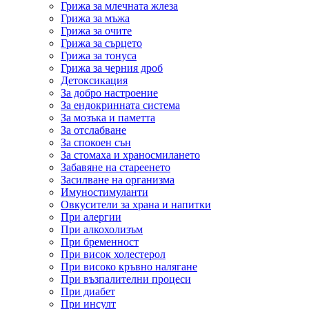
Грижа за млечната жлеза
Грижа за мъжа
Грижа за очите
Грижа за сърцето
Грижа за тонуса
Грижа за черния дроб
Детоксикация
За добро настроение
За ендокринната система
За мозъка и паметта
За отслабване
За спокоен сън
За стомаха и храносмилането
Забавяне на стареенето
Засилване на организма
Имуностимуланти
Овкусители за храна и напитки
При алергии
При алкохолизъм
При бременност
При висок холестерол
При високо кръвно налягане
При възпалителни процеси
При диабет
При инсулт