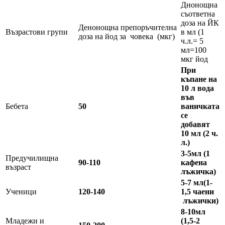
Днонощна
съответна
доза на ЙК
Денонощна препоръчителна
Възрастови групи
в мл (1
доза на йод за човека (мкг)
ч.л.= 5
мл=100
мкг йод
При
къпане на
10 л вода
във
Бебета
50
ваничката
се
добавят
10 мл (2 ч.
л.)
3-5мл (1
Предучилищна
90-110
кафена
възраст
лъжичка)
5-7 мл(1-
Ученици
120-140
1,5 чаени
лъжички)
8-10мл
Младежи и
(1,5-2