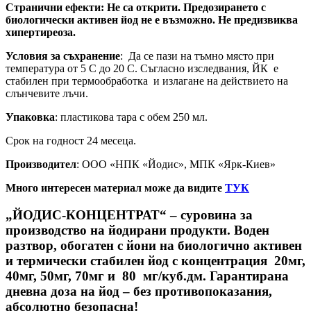
Странични ефекти: Не са открити. Предозирането с
биологически активен йод не е възможно. Не предизвиква
хипертиреоза.
Условия за съхранение
: Да се пази на тъмно място при
температура от 5 С до 20 С. Съгласно изследвания, ЙК е
стабилен при термообработка и излагане на действието на
слънчевите лъчи.
Упаковка
: пластикова тара с обем 250 мл.
Срок на годност 24 месеца.
Производител
: ООО «НПК «Йодис», МПК «Ярк-Киев»
Много интересен материал може да видите
ТУК
„ЙОДИС-КОНЦЕНТРАТ“ – суровина за
производство на йодирани продукти. Воден
разтвор, обогатен с йони на биологично активен
и термически стабилен йод c концентрация 20мг,
40мг, 50мг, 70мг и 80 мг/куб.дм. Гарантирана
дневна доза на йод – без противопоказания,
абсолютно безопасна!