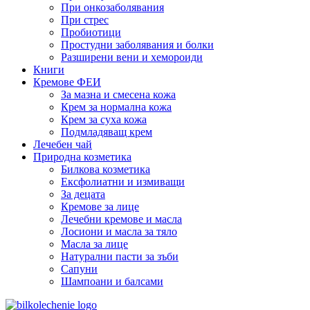
При онкозаболявания
При стрес
Пробиотици
Простудни заболявания и болки
Разширени вени и хемороиди
Книги
Кремове ФЕИ
За мазна и смесена кожа
Крем за нормална кожа
Крем за суха кожа
Подмладяващ крем
Лечебен чай
Природна козметика
Билкова козметика
Ексфолиатни и измиващи
За децата
Кремове за лице
Лечебни кремове и масла
Лосиони и масла за тяло
Масла за лице
Натурални пасти за зъби
Сапуни
Шампоани и балсами