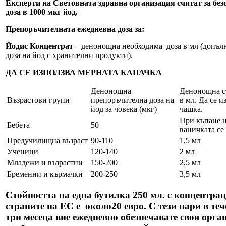
Експерти на Световната здравна организация считат за без
доза в 1000 мкг йод.
Препоръчителната ежедневна доза за:
Йодис Концентрат
– денонощна необходима доза в мл (допъл
доза на йод с хранителни продукти).
ДА СЕ ИЗПОЛЗВА МЕРНАТА КАПАЧКА
Денонощна
Денонощна с
Възрастови групи
препоръчителна доза на
в мл. Да се 
йод за човека (мкг)
чашка.
При къпане н
Бебета
50
ваничката се 
Предучилищна възраст
90-110
1,5 мл
Ученици
120-140
2 мл
Младежи и възрастни
150-200
2,5 мл
Бременни и кърмачки
200-250
3,5 мл
Стойността на една бутилка 250 мл. с концентрац
страните на ЕС е около20 евро. С тези пари в теч
три месеца вие ежедневно обезпечавате своя орга