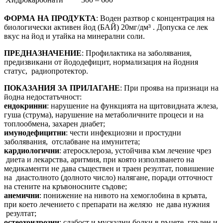
ФОРМА НА ПРОДУКТА
: Воден разтвор с концентрация на
биологически активен йод (БАЙ) 20мг/дм³ . Допуска се лек
вкус на йод и утайка на минерални соли.
ПРЕДНАЗНАЧЕНИЕ
: Профилактика на заболявания,
предизвикани от йододефицит, нормализация на йодния
статус, радиопротектор.
ПОКАЗАНИЯ ЗА ПРИЛАГАНЕ
: При проява на признаци на
йодна недостатъчност:
ендокринни
: нарушение на функцията на щитовидната жлеза,
гуша (струма), нарушение на метаболичните процеси и на
топлообмена, захарен диабет;
имунодефицитни
: чести инфекциозни и простудни
заболявания, отслабване на имунитета;
кардиологични
: атеросклероза, устойчива към лечение чрез
диета и лекарства, аритмия, при която използването на
медикаменти не дава съществен и траен резултат, повишение
на диастолното (долното число) налягане, поради отточност
на стените на кръвоносните съдове;
анемични
: понижение на нивото на хемоглобина в кръвта,
при което лечението с препарати на желязо не дава нужния
резултат;
остеохондрозни
: слабост и мускулни болки в ръцете, гръден и