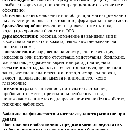
ломбален радикулит, при които традиционното лечение не е
ефективно;
Отточни
: отоци около очите или общи, при които приемането
на диуретици влошава състоянието, формирайки зависимост;
бронхобелодробни
: отточност на дихателните пътища,
водеща до хроничен бронхит и ОРЗ.
дерматологични
: косопад, изменение на външния вид и
свойствата на косата и кожата, бавно възстановяване на
повредена кожа;
гинекологични
: нарушение на менструалната функция,
нередовна или напълно отсъстваща менструация, безплодие,
мастопатия, раздразнени зърна или рагади на зърната;
cоматични
: отпадналост, нарушен топлообмен, диария или
запек, изменение на телесното тегло, тремор, сънливост,
вялост , влошаване на паметта и вниманието, често
главоболие;
психични:
раздразнителност, потиснато настроение,
проблеми с паметта, пристъпи на необяснима тъга,
понижаване на интелекта, депресии, вътрешно безпокойство,
психична лабилност.
Забавяне на физическото и интелектуалното развитие при
децата.
Най–опасните заболявания, предизвикани от недостатък
на йод в организма са : мъжко и женско безплодие,