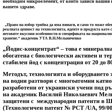
необходим микроелемент, от който зависи вашия 
вашето здраве.
„Право на избор трябва да има винаги, и само то може об
реалната ценност на технологията, идеите и продукта като 
неговите вкусови особенности и спецификата на националн
хранене.“ академик УТА В.Н.Мельниченко
„Йодис-концентрат“ – това е минерална
обогатена с биологически активен и т
стабилен йод c концентрация от 20 до 8
Методът, технологията и оборудването 
на водни разтвори с многоатомни катио
разработени от украински учени под р
на академик Василий Николаевич Мелн
защитени с международни патенти в 
(Технологичен патент № РСТ /UA, 99