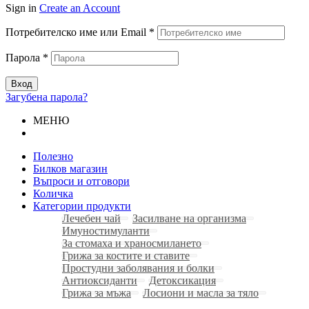
Sign in
Create an Account
Потребителско име или Email
*
Парола
*
Вход
Загубена парола?
МЕНЮ
Полезно
Билков магазин
Въпроси и отговори
Количка
Категории продукти
Лечебен чай
Засилване на организма
Имуностимуланти
За стомаха и храносмилането
Грижа за костите и ставите
Простудни заболявания и болки
Антиоксиданти
Детоксикация
Грижа за мъжа
Лосиони и масла за тяло