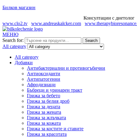
Билков магазин
Консултации с диетолог Огн
www.clo2.tv
www.andreaskalcker.com
www.therapybioresonance
МЕНЮ
Search for:
Search
All category
All category
Добавки
Антибактериални и противогъбични
Антиоксиданти
Антипатогенни
Афродизиаци
Бъбреци и уринарен тракт
Грижа за бебето
Грижа за белия дроб
Грижа за децата
Грижа за жената
Грижа за жлъчката
Грижа за кожата
Грижа за костите и ставите
Грижа за красотата