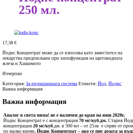
250 мл.
17,38
€
Йодис Концентрат може да се използва като заместител на
лекарства предписвани при хипофункция на щитовидната
жлеза и Хашимото
Изчерпан
Категория:
За ендокринната система
Етикети:
Йод
,
Йодис
Важна информация
Важна информация
Аналог в света няма! не е наличен до края на юни 2020г.
Йодис Концентрат е с концентрация
70 мг/куб.дм.
Стария Йоди
концентрация
20 мг/куб
.дм. в 500 мл – от 25лв е спрян от про
по малко време
.
Йодис Концентрат – ако се пие дозата за въз