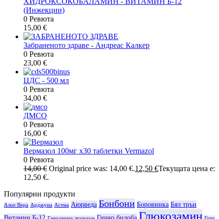
ХИДРОКСОКОБАЛАМИН - ВИТАМИН Б-12
(Инжекции)
0 Ревюта
15,00
€
Забраненото здраве - Андреас Калкер
0 Ревюта
23,00
€
ЦДС - 500 мл
0 Ревюта
34,00
€
ДМСО
0 Ревюта
16,00
€
Вермазол 100мг х30 таблетки Vermazol
0 Ревюта
14,00
€
Original price was: 14,00 €.
12,50
€
Текущата цена е:
12,50 €.
Популярни продукти
Бонбони
Аюрведа
Боровинка
Бял трън
Алое Вера
Арджуна
Астма
Глюкозамин
Витамин Б-12
Гинко билоба
Ганодерма луцидум
Готу