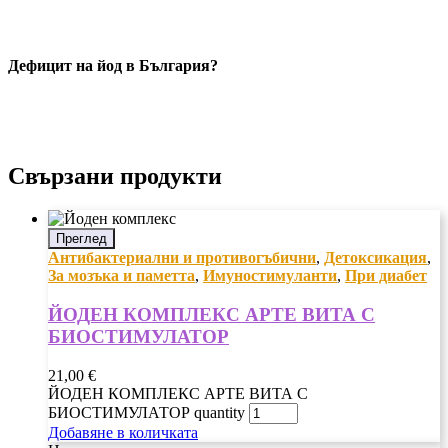
Дефицит на йод в България?
Свързани продукти
Преглед
Антибактериални и противогъбични
,
Детоксикация
,
За мозъка и паметта
,
Имуностимуланти
,
При диабет
ЙОДЕН КОМПЛЕКС АРТЕ ВИТА С
БИОСТИМУЛАТОР
21,00
€
ЙОДЕН КОМПЛЕКС АРТЕ ВИТА С
БИОСТИМУЛАТОР quantity
Добавяне в количката