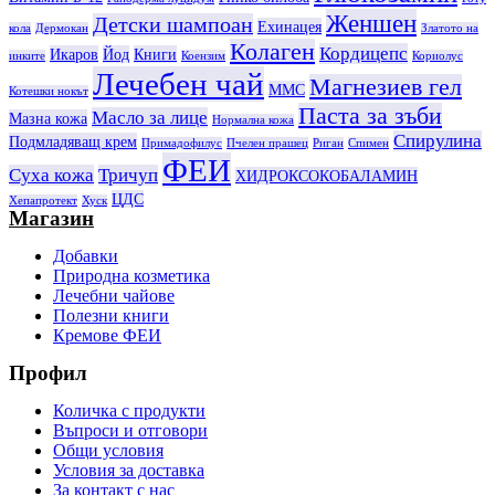
Женшен
Детски шампоан
Ехинацея
кола
Дермокан
Златото на
Колаген
Кордицепс
Икаров
Йод
Книги
инките
Коензим
Кориолус
Лечебен чай
Магнезиев гел
ММС
Котешки нокът
Паста за зъби
Масло за лице
Мазна кожа
Нормална кожа
Спирулина
Подмладяващ крем
Примадофилус
Пчелен прашец
Риган
Спимен
ФЕИ
Суха кожа
Тричуп
ХИДРОКСОКОБАЛАМИН
ЦДС
Хепапротект
Хуск
Магазин
Добавки
Природна козметика
Лечебни чайове
Полезни книги
Кремове ФЕИ
Профил
Количка с продукти
Въпроси и отговори
Общи условия
Условия за доставка
За контакт с нас