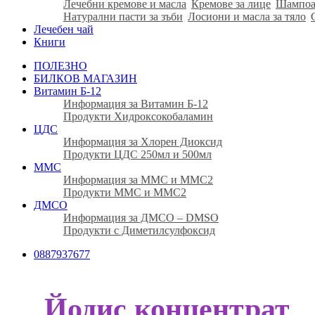
Лечебни кремове и масла
Кремове за лице
Шампоа
Натурални пасти за зъби
Лосиони и масла за тяло
Лечебен чай
Книги
ПОЛЕЗНО
БИЛКОВ МАГАЗИН
Витамин Б-12
Информация за Витамин Б-12
Продукти Хидроксокобаламин
ЦДС
Информация за Хлорен Диоксид
Продукти ЦДС 250мл и 500мл
ММС
Информация за ММС и ММС2
Продукти ММС и ММС2
ДМСО
Информация за ДМСО – DMSO
Продукти с Диметилсулфоксид
0887937677
Йодис концентрат