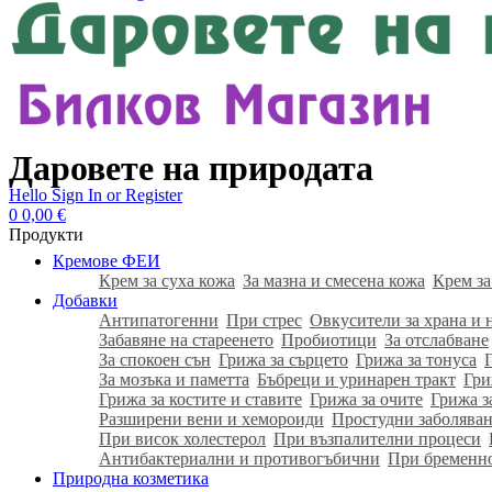
Даровете на природата
Hello
Sign In or Register
0
0,00
€
Продукти
Кремове ФЕИ
Крем за суха кожа
За мазна и смесена кожа
Крем за
Добавки
Антипатогенни
При стрес
Овкусители за храна и 
Забавяне на стареенето
Пробиотици
За отслабване
За спокоен сън
Грижа за сърцето
Грижа за тонуса
За мозъка и паметта
Бъбреци и уринарен тракт
Гри
Грижа за костите и ставите
Грижа за очите
Грижа з
Разширени вени и хемороиди
Простудни заболяван
При висок холестерол
При възпалителни процеси
Антибактериални и противогъбични
При бременн
Природна козметика