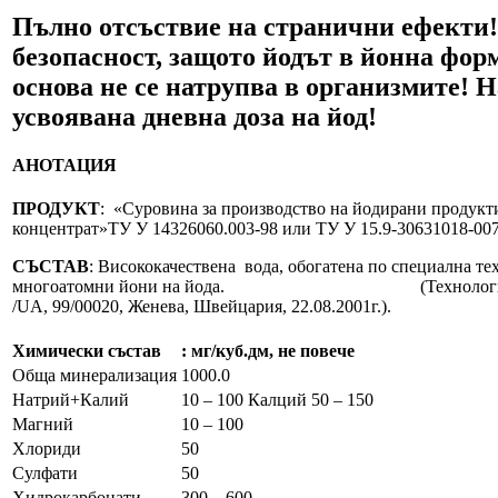
Пълно отсъствие на странични ефекти
безопасност, защото йодът в йонна фор
основа не се натрупва в организмите! 
усвоявана дневна доза на йод!
АНОТАЦИЯ
ПРОДУКТ
: «Суровина за производство на йодирани продук
концентрат»ТУ У 14326060.003-98 или ТУ У 15.9-30631018-00
СЪСТАВ
: Висококачествена вода, обогатена по специална те
многоатомни йони на йода. (Технологичен
/UA, 99/00020, Женева, Швейцария, 22.08.2001г.).
Химически състав
: мг/куб.дм, не повече
Обща минерализация
1000.0
Натрий+Калий
10 – 100 Калций 50 – 150
Магний
10 – 100
Хлориди
50
Сулфати
50
Хидрокарбонати
300 – 600