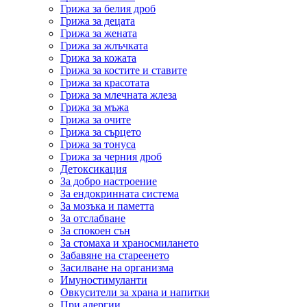
Грижа за белия дроб
Грижа за децата
Грижа за жената
Грижа за жлъчката
Грижа за кожата
Грижа за костите и ставите
Грижа за красотата
Грижа за млечната жлеза
Грижа за мъжа
Грижа за очите
Грижа за сърцето
Грижа за тонуса
Грижа за черния дроб
Детоксикация
За добро настроение
За ендокринната система
За мозъка и паметта
За отслабване
За спокоен сън
За стомаха и храносмилането
Забавяне на стареенето
Засилване на организма
Имуностимуланти
Овкусители за храна и напитки
При алергии