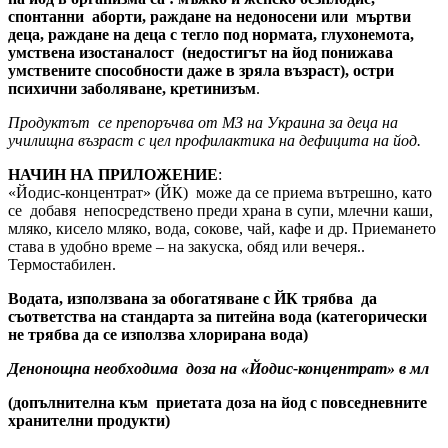
спонтанни аборти, раждане на недоносени или мъртви
деца, раждане на деца с тегло под нормата, глухонемота,
умствена изостаналост (недостигът на йод понижава
умствените способности даже в зряла възраст), остри
психични заболяване, кретинизъм
.
Продуктът се препоръчва от МЗ на Украина за деца на
училищна възраст с цел профилактика на дефицита на йод.
НАЧИН НА ПРИЛОЖЕНИЕ
:
«Йодис-концентрат» (ЙК) може да се приема вътрешно, като
се добавя непосредствено преди храна в супи, млечни каши,
мляко, кисело мляко, вода, сокове, чай, кафе и др. Приемането
става в удобно време – на закуска, обяд или вечеря..
Термостабилен.
Водата, използвана за обогатяване с ЙК трябва да
съответства на стандарта за питейна вода
(категорически
не трябва да се използва хлорирана вода)
Денонощна необходима доза на «Йодис-концентрат» в мл
(допълнителна към приетата доза на йод с повседневните
хранителни продукти)