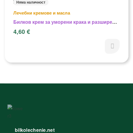
Няма наличност
Лечебни кремове и масла
Билков крем за уморени крака и разширени
вени – 200 мл.
4,60
€
bilkolechenie.net