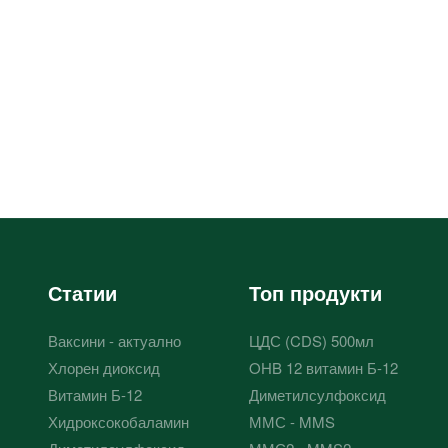
Статии
Топ продукти
Ваксини - актуално
ЦДС (CDS) 500мл
Хлорен диоксид
OHB 12 витамин Б-12
Витамин Б-12
Диметилсулфоксид
Хидроксокобаламин
ММС - MMS