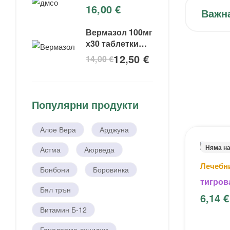
16,00
€
Важн
Вермазол 100мг
х30 таблетки
Vermazol
12,50
€
14,00
€
Популярни продукти
Алое Вера
Арджуна
Няма н
Астма
Аюрведа
Лечебн
Бонбони
Боровинка
тигров
Бял трън
тигър
6,14
€
Витамин Б-12
Ганодерма луцидум