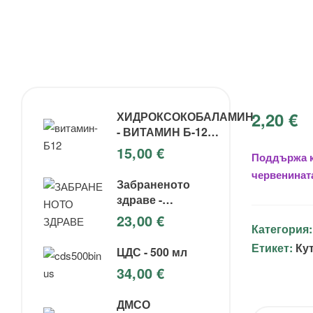
2,20
€
ХИДРОКСОКОБАЛАМИН
- ВИТАМИН Б-12
(Инжекции)
15,00
€
Поддържа к
червенината
Забраненото
здраве -
Андреас Калкер
23,00
€
Категория
Етикет:
Ку
ЦДС - 500 мл
34,00
€
ДМСО