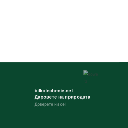
bilkolechenie.net
Даровете на природата
Доверете ни се!