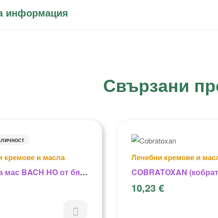
а информация
Свързани пр
аличност
и кремове и масла
Лечебни кремове и мас
а мас BACH HO от бял
COBRATOXAN (кобрат
10,23
€