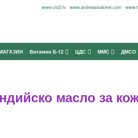
лог Огнян Симеонов - 0899937677
www.clo2.tv
www.andreaskalcker.com
www.t
МАГАЗИН
Витамин Б-12
ЦДС
ММС
ДМСО
ндийско масло за кож