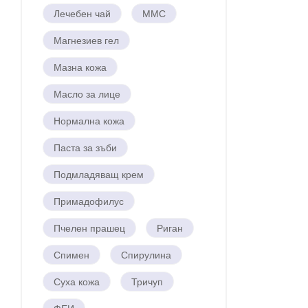
Лечебен чай
ММС
Магнезиев гел
Мазна кожа
Масло за лице
Нормална кожа
Паста за зъби
Подмладяващ крем
Примадофилус
Пчелен прашец
Риган
Спимен
Спирулина
Суха кожа
Тричуп