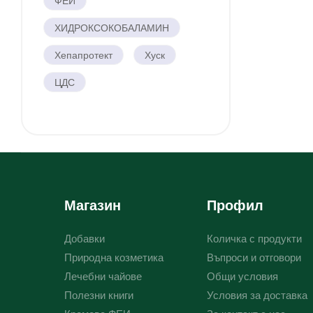
ФЕИ
ХИДРОКСОКОБАЛАМИН
Хепапротект
Хуск
ЦДС
Магазин
Профил
Добавки
Количка с продукти
Природна козметика
Въпроси и отговори
Лечебни чайове
Общи условия
Полезни книги
Условия за доставка