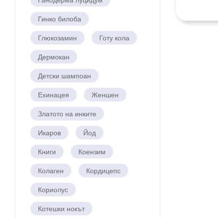
Гинко билоба
Глюкозамин
Готу кола
Дермокан
Детски шампоан
Ехинацея
Женшен
Златото на инките
Икаров
Йод
Книги
Коензим
Колаген
Кордицепс
Кориолус
Котешки нокът