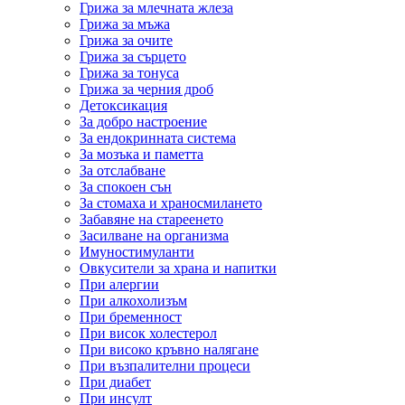
Грижа за млечната жлеза
Грижа за мъжа
Грижа за очите
Грижа за сърцето
Грижа за тонуса
Грижа за черния дроб
Детоксикация
За добро настроение
За ендокринната система
За мозъка и паметта
За отслабване
За спокоен сън
За стомаха и храносмилането
Забавяне на стареенето
Засилване на организма
Имуностимуланти
Овкусители за храна и напитки
При алергии
При алкохолизъм
При бременност
При висок холестерол
При високо кръвно налягане
При възпалителни процеси
При диабет
При инсулт