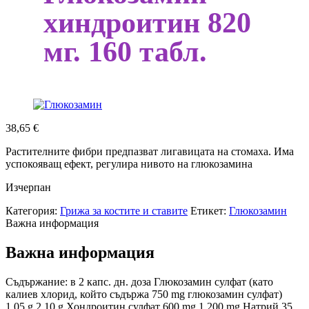
хиндроитин 820
мг. 160 табл.
38,65
€
Растителните фибри предпазват лигавицата на стомаха. Има
успокояващ ефект, регулира нивото на глюкозамина
Изчерпан
Категория:
Грижа за костите и ставите
Етикет:
Глюкозамин
Важна информация
Важна информация
Съдържание: в 2 капс. дн. доза Глюкозамин сулфат (като
калиев хлорид, който съдържа 750 mg глюкозамин сулфат)
1,05 g 2,10 g Хондроитин сулфат 600 mg 1 200 mg Натрий 35