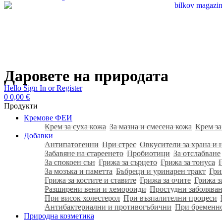
Даровете на природата
Hello
Sign In or Register
0
0,00
€
Продукти
Кремове ФЕИ
Крем за суха кожа
За мазна и смесена кожа
Крем за
Добавки
Антипатогенни
При стрес
Овкусители за храна и 
Забавяне на стареенето
Пробиотици
За отслабване
За спокоен сън
Грижа за сърцето
Грижа за тонуса
За мозъка и паметта
Бъбреци и уринарен тракт
Гри
Грижа за костите и ставите
Грижа за очите
Грижа з
Разширени вени и хемороиди
Простудни заболяван
При висок холестерол
При възпалителни процеси
Антибактериални и противогъбични
При бременн
Природна козметика