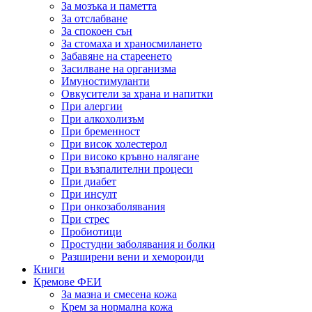
За мозъка и паметта
За отслабване
За спокоен сън
За стомаха и храносмилането
Забавяне на стареенето
Засилване на организма
Имуностимуланти
Овкусители за храна и напитки
При алергии
При алкохолизъм
При бременност
При висок холестерол
При високо кръвно налягане
При възпалителни процеси
При диабет
При инсулт
При онкозаболявания
При стрес
Пробиотици
Простудни заболявания и болки
Разширени вени и хемороиди
Книги
Кремове ФЕИ
За мазна и смесена кожа
Крем за нормална кожа