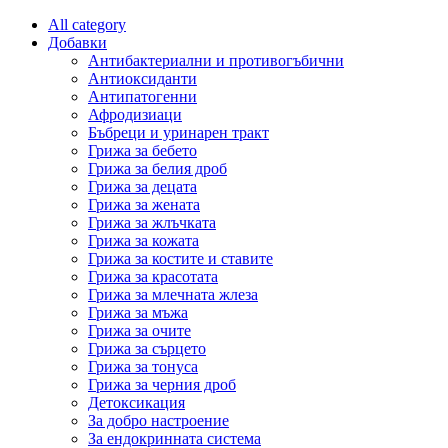
All category
Добавки
Антибактериални и противогъбични
Антиоксиданти
Антипатогенни
Афродизиаци
Бъбреци и уринарен тракт
Грижа за бебето
Грижа за белия дроб
Грижа за децата
Грижа за жената
Грижа за жлъчката
Грижа за кожата
Грижа за костите и ставите
Грижа за красотата
Грижа за млечната жлеза
Грижа за мъжа
Грижа за очите
Грижа за сърцето
Грижа за тонуса
Грижа за черния дроб
Детоксикация
За добро настроение
За ендокринната система