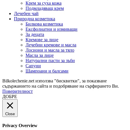
Крем за суха кожа
Подмладяващ крем
Лечебен чай
Природна козметика
Билкова козметика
Ексфолиатни и измиващи
За децата
Кремове за лице
Лечебни кремове и масла
Лосиони и масла за тяло
Масла за лице
Натурални пасти за зъби
Сапуни
Шампоани и балсами
Bilkolechenie.net използва "бисквитки", за показване
съдържанието на сайта и подобряване на сърфирането Ви.
Поверителност
ДОБРЕ
Close
Privacy Overview