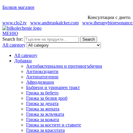
Билков магазин
Консултации с диетолог
www.clo2.tv
www.andreaskalcker.com
www.therapybioresonance
МЕНЮ
Search for:
Search
All category
All category
Добавки
Антибактериални и противогъбични
Антиоксиданти
Антипатогенни
Афродизиаци
Бъбреци и уринарен тракт
Грижа за бебето
Грижа за белия дроб
Грижа за децата
Грижа за жената
Грижа за жлъчката
Грижа за кожата
Грижа за костите и ставите
Грижа за красотата