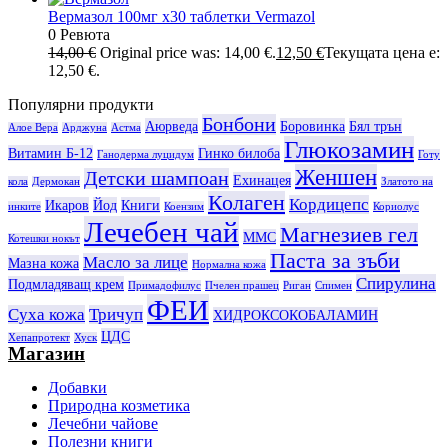
Вермазол 100мг х30 таблетки Vermazol
0 Ревюта
14,00
€
Original price was: 14,00 €.
12,50
€
Текущата цена е:
12,50 €.
Популярни продукти
Бонбони
Аюрведа
Боровинка
Бял трън
Алое Вера
Арджуна
Астма
Глюкозамин
Витамин Б-12
Гинко билоба
Ганодерма луцидум
Готу
Женшен
Детски шампоан
Ехинацея
кола
Дермокан
Златото на
Колаген
Кордицепс
Икаров
Йод
Книги
инките
Коензим
Кориолус
Лечебен чай
Магнезиев гел
ММС
Котешки нокът
Паста за зъби
Масло за лице
Мазна кожа
Нормална кожа
Спирулина
Подмладяващ крем
Примадофилус
Пчелен прашец
Риган
Спимен
ФЕИ
Суха кожа
Тричуп
ХИДРОКСОКОБАЛАМИН
ЦДС
Хепапротект
Хуск
Магазин
Добавки
Природна козметика
Лечебни чайове
Полезни книги