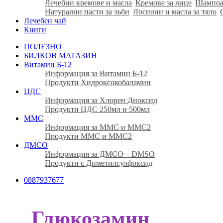
Лечебни кремове и масла
Кремове за лице
Шампоа
Натурални пасти за зъби
Лосиони и масла за тяло
Лечебен чай
Книги
ПОЛЕЗНО
БИЛКОВ МАГАЗИН
Витамин Б-12
Информация за Витамин Б-12
Продукти Хидроксокобаламин
ЦДС
Информация за Хлорен Диоксид
Продукти ЦДС 250мл и 500мл
ММС
Информация за ММС и ММС2
Продукти ММС и ММС2
ДМСО
Информация за ДМСО – DMSO
Продукти с Диметилсулфоксид
0887937677
Глюкозамин