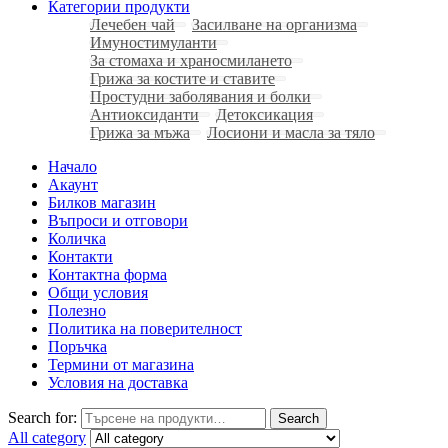
Категории продукти
Лечебен чай
Засилване на организма
Имуностимуланти
За стомаха и храносмилането
Грижа за костите и ставите
Простудни заболявания и болки
Антиоксиданти
Детоксикация
Грижа за мъжа
Лосиони и масла за тяло
Начало
Акаунт
Билков магазин
Въпроси и отговори
Количка
Контакти
Контактна форма
Общи условия
Полезно
Политика на поверителност
Поръчка
Термини от магазина
Условия на доставка
Search for:
Search
All category