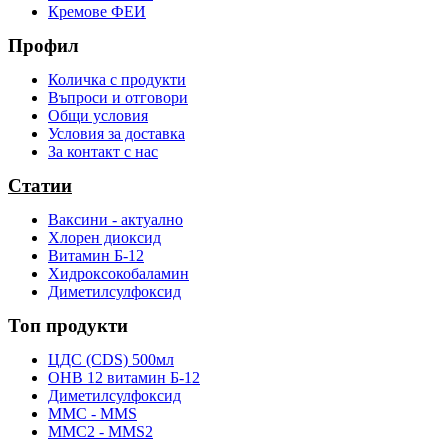
Кремове ФЕИ
Профил
Количка с продукти
Въпроси и отговори
Общи условия
Условия за доставка
За контакт с нас
Статии
Ваксини - актуално
Хлорен диоксид
Витамин Б-12
Хидроксокобаламин
Диметилсулфоксид
Топ продукти
ЦДС (CDS) 500мл
OHB 12 витамин Б-12
Диметилсулфоксид
ММС - MMS
ММС2 - MMS2