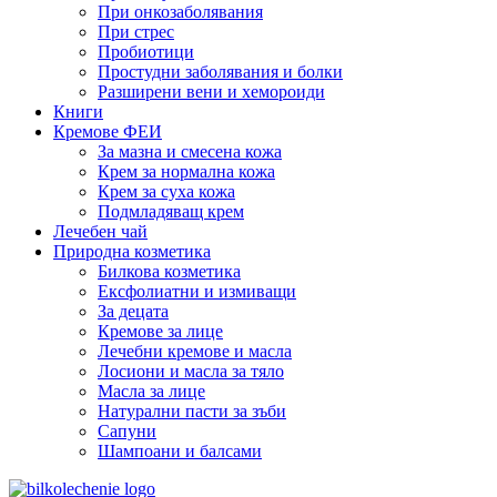
При онкозаболявания
При стрес
Пробиотици
Простудни заболявания и болки
Разширени вени и хемороиди
Книги
Кремове ФЕИ
За мазна и смесена кожа
Крем за нормална кожа
Крем за суха кожа
Подмладяващ крем
Лечебен чай
Природна козметика
Билкова козметика
Ексфолиатни и измиващи
За децата
Кремове за лице
Лечебни кремове и масла
Лосиони и масла за тяло
Масла за лице
Натурални пасти за зъби
Сапуни
Шампоани и балсами