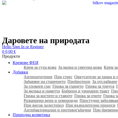
Даровете на природата
Hello
Sign In or Register
0
0,00
€
Продукти
Кремове ФЕИ
Крем за суха кожа
За мазна и смесена кожа
Крем за
Добавки
Антипатогенни
При стрес
Овкусители за храна и 
Забавяне на стареенето
Пробиотици
За отслабване
За спокоен сън
Грижа за сърцето
Грижа за тонуса
За мозъка и паметта
Бъбреци и уринарен тракт
Гри
Грижа за костите и ставите
Грижа за очите
Грижа з
Разширени вени и хемороиди
Простудни заболяван
При висок холестерол
При възпалителни процеси
Антибактериални и противогъбични
При бременн
Природна козметика