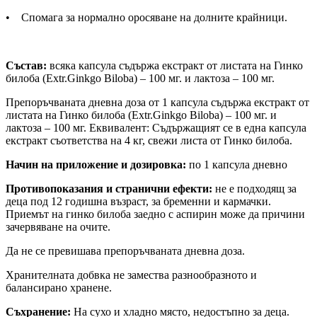
• Спомага за нормално оросяване на долните крайници.
Състав:
всяка капсула съдържа екстракт от листата на Гинко
билоба (Extr.Ginkgo Biloba) – 100 мг. и лактоза – 100 мг.
Препоръчваната дневна доза от 1 капсула съдържа екстракт от
листата на Гинко билоба (Extr.Ginkgo Biloba) – 100 мг. и
лактоза – 100 мг. Еквивалент: Съдържащият се в една капсула
екстракт съответства на 4 кг, свежи листа от Гинко билоба.
Начин на приложение и дозировка:
по 1 капсула дневно
Противопоказания и странични ефекти:
не е подходящ за
деца под 12 годишна възраст, за бременни и кармачки.
Приемът на гинко билоба заедно с аспирин може да причини
зачервяване на очите.
Да не се превишава препоръчваната дневна доза.
Хранителната добвка не замества разнообразното и
балансирано хранене.
Съхранение:
На сухо и хладно място, недостъпно за деца.