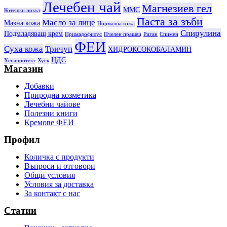
Лечебен чай
Магнезиев гел
ММС
Котешки нокът
Паста за зъби
Масло за лице
Мазна кожа
Нормална кожа
Спирулина
Подмладяващ крем
Примадофилус
Пчелен прашец
Риган
Спимен
ФЕИ
Суха кожа
Тричуп
ХИДРОКСОКОБАЛАМИН
ЦДС
Хепапротект
Хуск
Магазин
Добавки
Природна козметика
Лечебни чайове
Полезни книги
Кремове ФЕИ
Профил
Количка с продукти
Въпроси и отговори
Общи условия
Условия за доставка
За контакт с нас
Статии