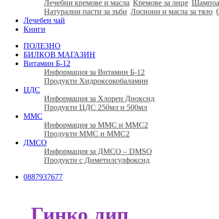
Лечебни кремове и масла
Кремове за лице
Шампоа
Натурални пасти за зъби
Лосиони и масла за тяло
Лечебен чай
Книги
ПОЛЕЗНО
БИЛКОВ МАГАЗИН
Витамин Б-12
Информация за Витамин Б-12
Продукти Хидроксокобаламин
ЦДС
Информация за Хлорен Диоксид
Продукти ЦДС 250мл и 500мл
ММС
Информация за ММС и ММС2
Продукти ММС и ММС2
ДМСО
Информация за ДМСО – DMSO
Продукти с Диметилсулфоксид
0887937677
Гинко лип