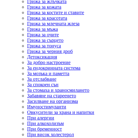
Грижа за жлъчката
Грижа за кожата
Грижа за костите и ставите
Грижа за красотата
Грижа за млечната жлеза
Грижа за мъжа
Грижа за очите
Грижа за сърцето
Грижа за тонуса
Грижа за черния дроб
Детоксикация
За добро настроение
За ендокринната система
За мозъка и паметта
За отслабване
За спокоен сън
За стомаха и храносмилането
Забавяне на стареенето
Засилване на организма
Имуностимуланти
Овкусители за храна и напитки
При алергии
При алкохолизъм
При бременност
При висок холестерол