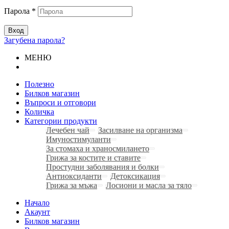
Парола
*
Вход
Загубена парола?
МЕНЮ
Полезно
Билков магазин
Въпроси и отговори
Количка
Категории продукти
Лечебен чай
Засилване на организма
Имуностимуланти
За стомаха и храносмилането
Грижа за костите и ставите
Простудни заболявания и болки
Антиоксиданти
Детоксикация
Грижа за мъжа
Лосиони и масла за тяло
Начало
Акаунт
Билков магазин