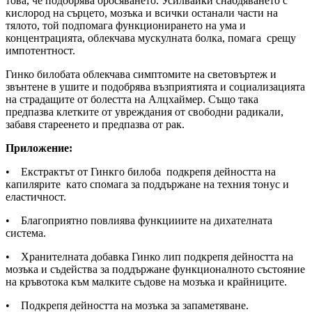
това, че подобрява оросяването. Усилвайки снабдяването с
кислород на сърцето, мозъка и всички останали части на
тялото, той подпомага функционирането на ума и
концентрацията, облекчава мускулната болка, помага срещу
импотентност.
Гинко билобата облекчава симптомите на световъртеж и
звънтене в ушите и подобрява възприятията и социализацията
на страдащите от болестта на Алцхаймер. Също така
предпазва клетките от увреждания от свободни радикали,
забавя стареенето и предпазва от рак.
Приложение:
• Екстрактът от Гинкго билоба подкрепя дейността на
капилярите като спомага за поддържане на техния тонус и
еластичнoст.
• Благоприятно повлиява функцииите на дихателната
система.
• Хранителната добавка Гинко лип подкрепя дейността на
мозъка и съдейства за поддържане функционалното състояние
на кръвотока към малките съдове на мозъка и крайниците.
• Подкрепя дейността на мозъка за запаметяване.