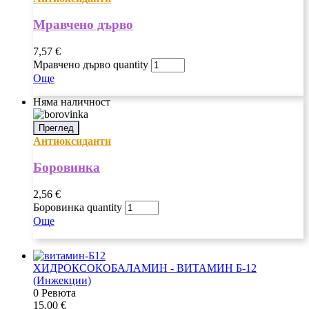
Мравчено дърво
7,57
€
Мравчено дърво quantity
Още
Няма наличност
Преглед
Антиоксиданти
Боровинка
2,56
€
Боровинка quantity
Още
ХИДРОКСОКОБАЛАМИН - ВИТАМИН Б-12
(Инжекции)
0 Ревюта
15,00
€