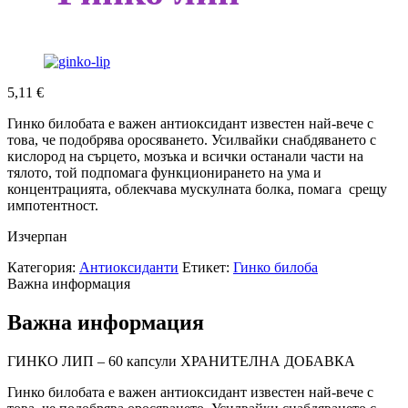
5,11
€
Гинко билобата е важен антиоксидант известен най-вече с
това, че подобрява оросяването. Усилвайки снабдяването с
кислород на сърцето, мозъка и всички останали части на
тялото, той подпомага функционирането на ума и
концентрацията, облекчава мускулната болка, помага срещу
импотентност.
Изчерпан
Категория:
Антиоксиданти
Етикет:
Гинко билоба
Важна информация
Важна информация
ГИНКО ЛИП – 60 капсули ХРАНИТЕЛНА ДОБАВКА
Гинко билобата е важен антиоксидант известен най-вече с