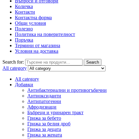
Въпроси и отговори
Количка
Контакти
Контактна форма
Общи условия
Полезно
Политика на поверителност
Поръчка
Термини от магазина
Условия на доставка
Search for:
Search
All category
All category
Добавки
Антибактериални и противогъбични
Антиоксиданти
Антипатогенни
Афродизиаци
Бъбреци и уринарен тракт
Грижа за бебето
Грижа за белия дроб
Грижа за децата
Грижа за жената