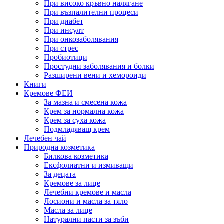
При високо кръвно налягане
При възпалителни процеси
При диабет
При инсулт
При онкозаболявания
При стрес
Пробиотици
Простудни заболявания и болки
Разширени вени и хемороиди
Книги
Кремове ФЕИ
За мазна и смесена кожа
Крем за нормална кожа
Крем за суха кожа
Подмладяващ крем
Лечебен чай
Природна козметика
Билкова козметика
Ексфолиатни и измиващи
За децата
Кремове за лице
Лечебни кремове и масла
Лосиони и масла за тяло
Масла за лице
Натурални пасти за зъби