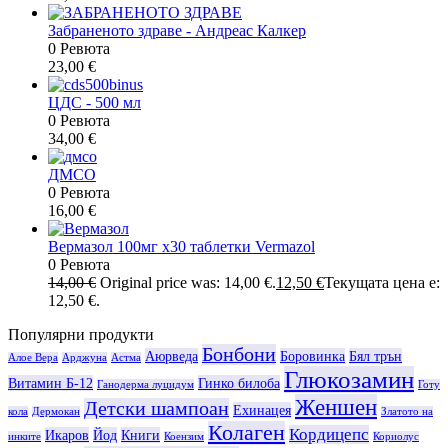
Забраненото здраве - Андреас Калкер
0 Ревюта
23,00
€
ЦДС - 500 мл
0 Ревюта
34,00
€
ДМСО
0 Ревюта
16,00
€
Вермазол 100мг х30 таблетки Vermazol
0 Ревюта
14,00
€
Original price was: 14,00 €.
12,50
€
Текущата цена е:
12,50 €.
Популярни продукти
Бонбони
Аюрведа
Боровинка
Бял трън
Алое Вера
Арджуна
Астма
Глюкозамин
Витамин Б-12
Гинко билоба
Ганодерма луцидум
Готу
Женшен
Детски шампоан
Ехинацея
кола
Дермокан
Златото на
Колаген
Кордицепс
Икаров
Йод
Книги
инките
Коензим
Кориолус