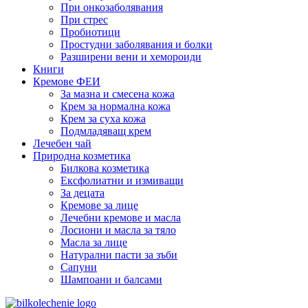
При онкозаболявания
При стрес
Пробиотици
Простудни заболявания и болки
Разширени вени и хемороиди
Книги
Кремове ФЕИ
За мазна и смесена кожа
Крем за нормална кожа
Крем за суха кожа
Подмладяващ крем
Лечебен чай
Природна козметика
Билкова козметика
Ексфолиатни и измиващи
За децата
Кремове за лице
Лечебни кремове и масла
Лосиони и масла за тяло
Масла за лице
Натурални пасти за зъби
Сапуни
Шампоани и балсами