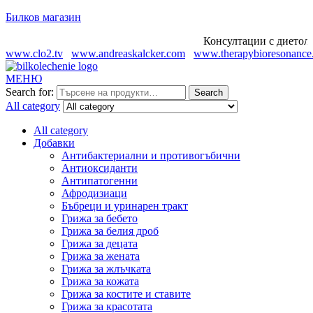
Билков магазин
Консултации с диетолог 
www.clo2.tv
www.andreaskalcker.com
www.therapybioresonance
МЕНЮ
Search for:
Search
All category
All category
Добавки
Антибактериални и противогъбични
Антиоксиданти
Антипатогенни
Афродизиаци
Бъбреци и уринарен тракт
Грижа за бебето
Грижа за белия дроб
Грижа за децата
Грижа за жената
Грижа за жлъчката
Грижа за кожата
Грижа за костите и ставите
Грижа за красотата