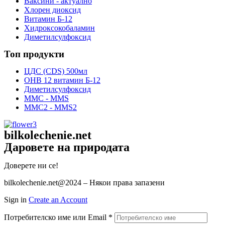
Ваксини - актуално
Хлорен диоксид
Витамин Б-12
Хидроксокобаламин
Диметилсулфоксид
Топ продукти
ЦДС (CDS) 500мл
OHB 12 витамин Б-12
Диметилсулфоксид
ММС - MMS
ММС2 - MMS2
bilkolechenie.net
Даровете на природата
Доверете ни се!
bilkolechenie.net@2024 – Някои права запазени
Sign in
Create an Account
Потребителско име или Email
*