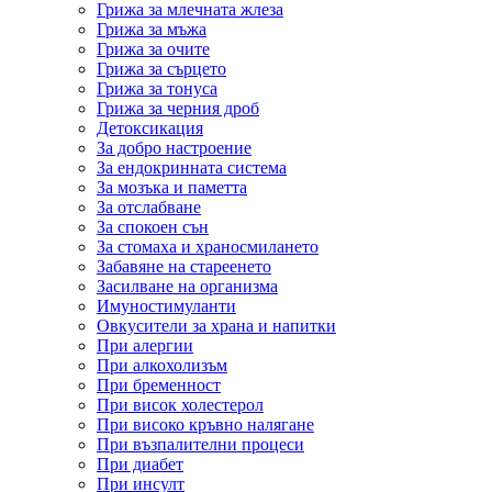
Грижа за млечната жлеза
Грижа за мъжа
Грижа за очите
Грижа за сърцето
Грижа за тонуса
Грижа за черния дроб
Детоксикация
За добро настроение
За ендокринната система
За мозъка и паметта
За отслабване
За спокоен сън
За стомаха и храносмилането
Забавяне на стареенето
Засилване на организма
Имуностимуланти
Овкусители за храна и напитки
При алергии
При алкохолизъм
При бременност
При висок холестерол
При високо кръвно налягане
При възпалителни процеси
При диабет
При инсулт