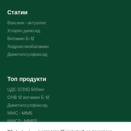
Статии
Ваксини - актуално
Хлорен диоксид
Витамин Б-12
Хидроксокобаламин
Диметилсулфоксид
Топ продукти
ЦДС (CDS) 500мл
OHB 12 витамин Б-12
Диметилсулфоксид
ММС - MMS
ММС2 - MMS2