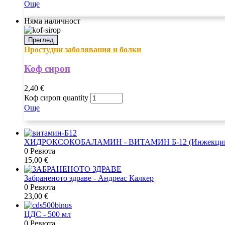
Още
Няма наличност
Преглед
Простудни заболявания и болки
Коф сироп
2,40
€
Коф сироп quantity
Още
ХИДРОКСОКОБАЛАМИН - ВИТАМИН Б-12 (Инжекци
0 Ревюта
15,00
€
Забраненото здраве - Андреас Калкер
0 Ревюта
23,00
€
ЦДС - 500 мл
0 Ревюта