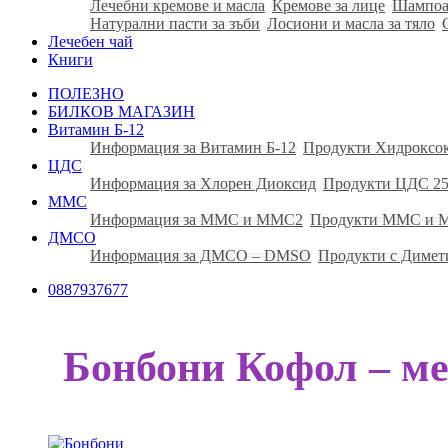
Лечебни кремове и масла
Кремове за лице
Шампоа
Натурални пасти за зъби
Лосиони и масла за тяло
Лечебен чай
Книги
ПОЛЕЗНО
БИЛКОВ МАГАЗИН
Витамин Б-12
Информация за Витамин Б-12
Продукти Хидроксо
ЦДС
Информация за Хлорен Диоксид
Продукти ЦДС 25
ММС
Информация за ММС и ММС2
Продукти ММС и
ДМСО
Информация за ДМСО – DMSO
Продукти с Димет
0887937677
Бонбони Кофол – м