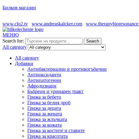
Билков магазин
www.clo2.tv
www.andreaskalcker.com
www.therapybioresonance
МЕНЮ
Search for:
Search
All category
All category
Добавки
Антибактериални и противогъбични
Антиоксиданти
Антипатогенни
Афродизиаци
Бъбреци и уринарен тракт
Грижа за бебето
Грижа за белия дроб
Грижа за децата
Грижа за жената
Грижа за жлъчката
Грижа за кожата
Грижа за костите и ставите
Грижа за красотата