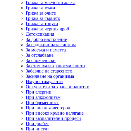
Грижа за млечната жлеза
Грижа за мъжа
Грижа за очите
Грижа за сърцето
Грижа за тонуса
Грижа за черния дроб
Детоксикация
За добро настроение
За ендокринната система
За мозъка и паметта
За отслабване
За спокоен сън
За стомаха и храносмилането
Забавяне на стареенето
Засилване на организма
Имуностимуланти
Овкусители за храна и напитки
При алергии
При алкохолизъм
При бременност
При висок холестерол
При високо кръвно налягане
При възпалителни процеси
При диабет
При инсулт