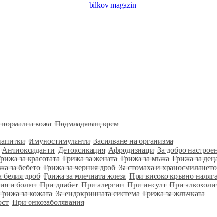
 нормална кожа
Подмладяващ крем
напитки
Имуностимуланти
Засилване на организма
Антиоксиданти
Детоксикация
Афродизиаци
За добро настрое
Грижа за красотата
Грижа за жената
Грижа за мъжа
Грижа за дец
жа за бебето
Грижа за черния дроб
За стомаха и храносмилането
а белия дроб
Грижа за млечната жлеза
При високо кръвно наляг
ия и болки
При диабет
При алергии
При инсулт
При алкохоли
Грижа за кожата
За ендокринната система
Грижа за жлъчката
ост
При онкозаболявания