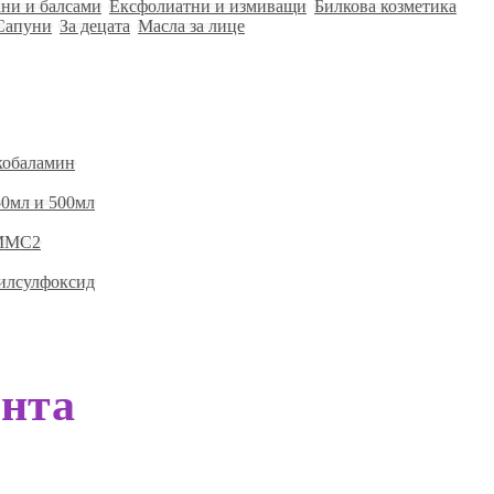
ни и балсами
Ексфолиатни и измиващи
Билкова козметика
Сапуни
За децата
Масла за лице
кобаламин
0мл и 500мл
 ММС2
илсулфоксид
ента