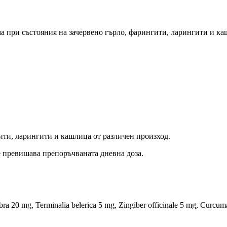
 при състояния на зачервено гърло, фарингити, ларингити и ка
ити, ларингити и кашлица от различен произход.
е превишава препоръчваната дневна доза.
a 20 mg, Terminalia belerica 5 mg, Zingiber officinale 5 mg, Curcu