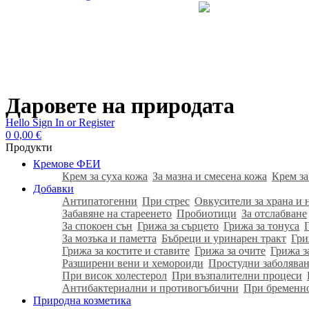
Даровете на природата
Hello
Sign In or Register
0
0,00
€
Продукти
Кремове ФЕИ
Крем за суха кожа
За мазна и смесена кожа
Крем за
Добавки
Антипатогенни
При стрес
Овкусители за храна и 
Забавяне на стареенето
Пробиотици
За отслабване
За спокоен сън
Грижа за сърцето
Грижа за тонуса
За мозъка и паметта
Бъбреци и уринарен тракт
Гри
Грижа за костите и ставите
Грижа за очите
Грижа з
Разширени вени и хемороиди
Простудни заболяван
При висок холестерол
При възпалителни процеси
Антибактериални и противогъбични
При бременн
Природна козметика