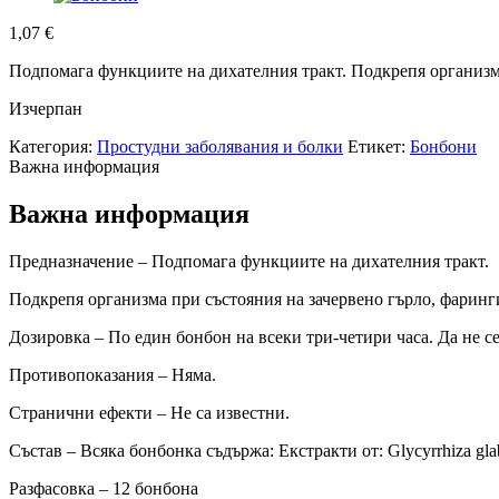
1,07
€
Подпомага функциите на дихателния тракт. Подкрепя оргaнизма
Изчерпан
Категория:
Простудни заболявания и болки
Етикет:
Бонбони
Важна информация
Важна информация
Предназначение – Подпомага функциите на дихателния тракт.
Подкрепя оргaнизма при състояния на зачервено гърло, фаринг
Дозировка – По един бонбон на всеки три-четири часа. Да не с
Противопоказания – Няма.
Странични ефекти – Не са известни.
Състав – Всяка бонбонка съдържа: Екстракти от: Glycyrrhiza glabr
Разфасовка – 12 бонбона