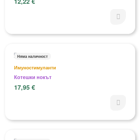
12,22
€
Няма наличност
Имуностимуланти
Котешки нокът
17,95
€