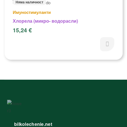
Няма наличност
Имуностимуланти
Хлорела (микро- водорасли)
15,24
€
bilkolechenie.net