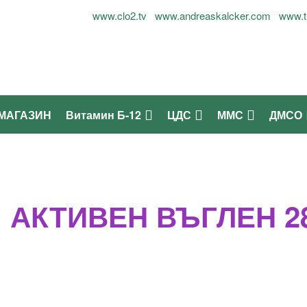
лог Огнян Симеонов - 0899937677
www.clo2.tv
www.andreaskalcker.com
www.t
МАГАЗИН
Витамин Б-12
ЦДС
ММС
ДМСО
АКТИВЕН ВЪГЛЕН 2