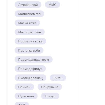
Лечебен чай
ММС
Магнезиев гел
Мазна кожа
Масло за лице
Нормална кожа
Паста за зъби
Подмладяващ крем
Примадофилус
Пчелен прашец
Риган
Спимен
Спирулина
Суха кожа
Тричуп