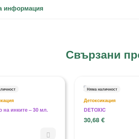
а информация
Свързани пр
аличност
Няма наличност
икация
Детоксикация
 на инките – 30 мл.
DETOXIC
30,68
€