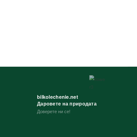
bilkolechenie.net
Даровете на природата
Доверете ни се!