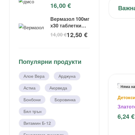
16,00
€
Важн
Вермазол 100мг
х30 таблетки
Vermazol
12,50
€
14,00
€
Популярни продукти
Алое Вера
Арджуна
Няма н
Астма
Аюрведа
Детокс
Бонбони
Боровинка
Златото
Бял трън
6,24
€
Витамин Б-12
Ганодерма луцидум