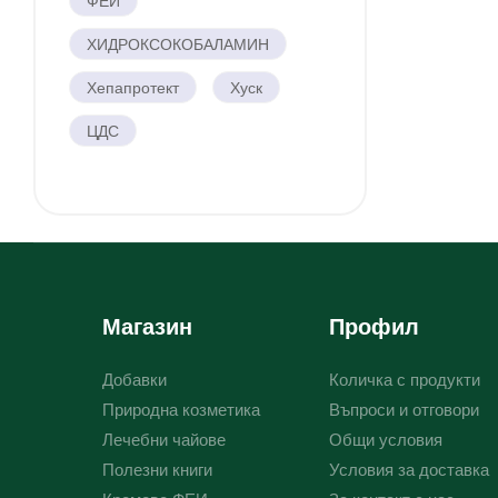
ФЕИ
ХИДРОКСОКОБАЛАМИН
Хепапротект
Хуск
ЦДС
Магазин
Профил
Добавки
Количка с продукти
Природна козметика
Въпроси и отговори
Лечебни чайове
Общи условия
Полезни книги
Условия за доставка