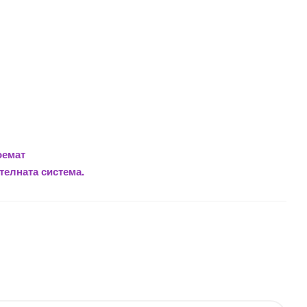
оемат
телната система.