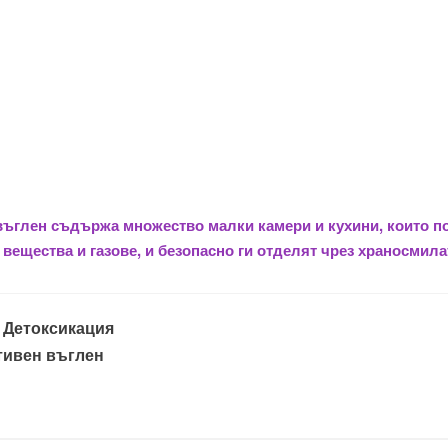
въглен съдържа множество малки камери и кухини, които п
вещества и газове, и безопасно ги отделят чрез храносмила
:
Детоксикация
тивен въглен