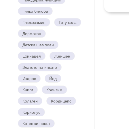
Гинко билоба
Глюкозамин
Готу кола
Дермокан
Детски шампоан
Ехинацея
Женшен
Златото на инките
Икаров
Йод
Книги
Коензим
Колаген
Кордицепс
Кориолус
Котешки нокът