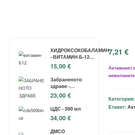
7,21
€
ХИДРОКСОКОБАЛАМИН
- ВИТАМИН Б-12
(Инжекции)
15,00
€
Активният 
нежеланите 
Забраненото
здраве -
Андреас Калкер
23,00
€
Категория
Етикет:
Ак
ЦДС - 500 мл
34,00
€
ДМСО