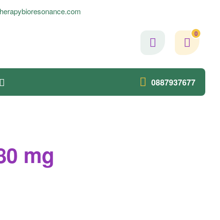
herapybioresonance.com
0
0887937677
80 mg