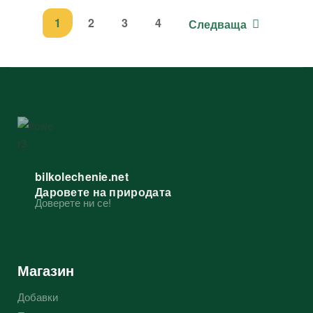
1
2
3
4
Следваща
bilkolechenie.net
Даровете на природата
Доверете ни се!
Магазин
Добавки