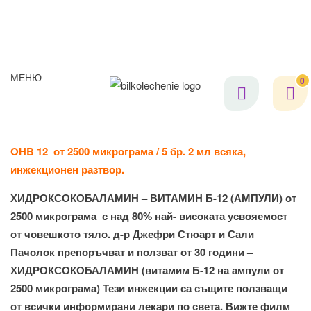
МЕНЮ
0
OHB 12 от 2500 микрограма / 5 бр. 2 мл всяка,
инжекционен разтвор.
ХИДРОКСОКОБАЛАМИН – ВИТАМИН Б-12 (АМПУЛИ) от
2500 микрограма с над 80% най- високата усвояемост
от човешкото тяло. д-р Джефри Стюарт и Сали
Пачолок препоръчват и ползват от 30 години –
ХИДРОКСОКОБАЛАМИН (витамим Б-12 на ампули от
2500 микрограма) Тези инжекции са същите ползващи
от всички информирани лекари по света. Вижте филм