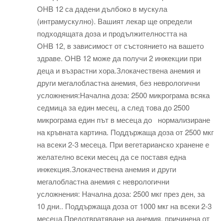
OHB 12 са дадени дълбоко в мускула
(интрамускулно). Вашият лекар ще определи
подходящата доза и продължителността на
OHB 12, в зависимост от състоянието на вашето
здраве. OHB 12 може да получи 2 инжекции при
деца и възрастни хора.Злокачествена анемия и
други мегалобластна анемия, без неврологични
усложнения:Начална доза: 2500 микрограма всяка
седмица за един месец, а след това до 2500
микрограма един път в месеца до нормализиране
на кръвната картина. Поддържаща доза от 2500 мкг
на всеки 2-3 месеца. При вегетарианско хранене е
желателно всеки месец да се поставя една
инжекция.Злокачествена анемия и други
мегалобластна анемия с неврологични
усложнения: Начална доза: 2500 мкг през ден, за
10 дни.. Поддържаща доза от 1000 мкг на всеки 2-3
месеца.Предотвратяване на анемия, причинена от