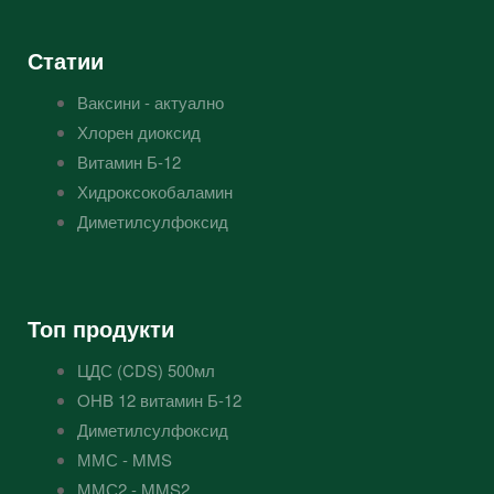
Статии
Ваксини - актуално
Хлорен диоксид
Витамин Б-12
Хидроксокобаламин
Диметилсулфоксид
Топ продукти
ЦДС (CDS) 500мл
OHB 12 витамин Б-12
Диметилсулфоксид
ММС - MMS
ММС2 - MMS2