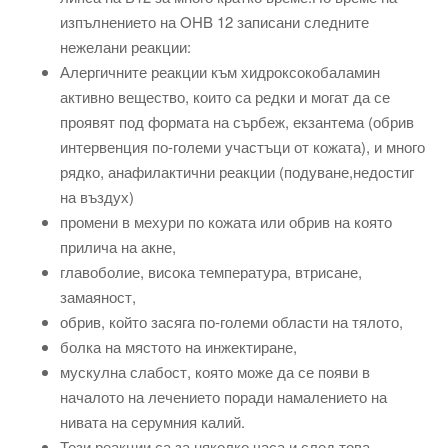
изпълнението на OHB 12 записани следните
нежелани реакции:
Алергичните реакции към хидроксокобаламин
активно вещество, които са редки и могат да се
проявят под формата на сърбеж, екзантема (обрив
интервенция по-големи участъци от кожата), и много
рядко, анафилактични реакции (подуване,недостиг
на въздух)
промени в мехури по кожата или обрив на която
прилича на акне,
главоболие, висока температура, втрисане,
замаяност,
обрив, който засяга по-големи области на тялото,
болка на мястото на инжектиране,
мускулна слабост, която може да се появи в
началото на лечението поради намалението на
нивата на серумния калий.
Тези реакции са за няколко часа и след това