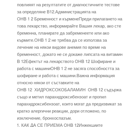
повлияят на резултатите от диагностичните тестове
за определяне В12.Администрацията на
OHB 1 2 Бременност и кърменеПреди прилагането на
това лекарство, информирайте Вашия лекар, ако сте
бременна, планирате да забременеете или ако
кърмите.OHB 1 2 не трябва да се използва за
лечение на някои видове анемия по време на
бременност, докато не се докаже липсата на витамин
B 12Ефектът на лекарството OHB 12 Шофиране и
работа с машиниOHB 1 2 не засяга способността за
шофиране и работа с машини.Важна информация
относно някои от съставките на
OHB 12 ХИДРОКСОКОБАЛАМИН OHB 12 съдържа
също и метил парахидроксибензоат и пропил
парахидроксибензоат, които могат да предизвикат за
кратко алергични реакции, дори отложено, по
изключение, бронхоспазъм.
КАК ДА СЕ ПРИЕМА OHB 12Инжекциите