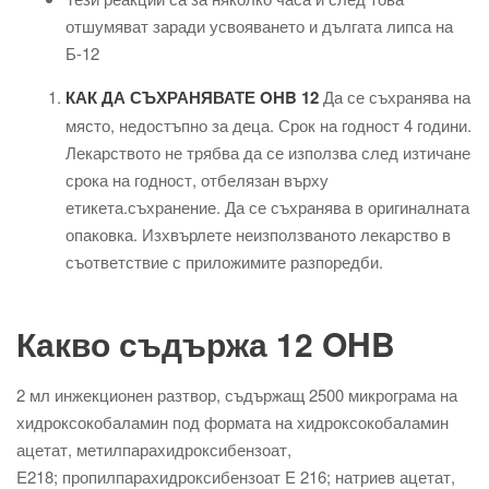
отшумяват заради усвояването и дългата липса на
Б-12
КАК ДА СЪХРАНЯВАТЕ OHB 12
Да се ​​съхранява на
място, недостъпно за деца. Срок на годност 4 години.
Лекарството не трябва да се използва след изтичане
срока на годност, отбелязан върху
етикета.съхранение. Да се ​​съхранява в оригиналната
опаковка. Изхвърлете неизползваното лекарство в
съответствие с приложимите разпоредби.
Какво съдържа 12 OHB
2 мл инжекционен разтвор, съдържащ 2500 микрограма на
хидроксокобаламин под формата на хидроксокобаламин
ацетат, метилпарахидроксибензоат,
E218; пропилпарахидроксибензоат E 216; натриев ацетат,