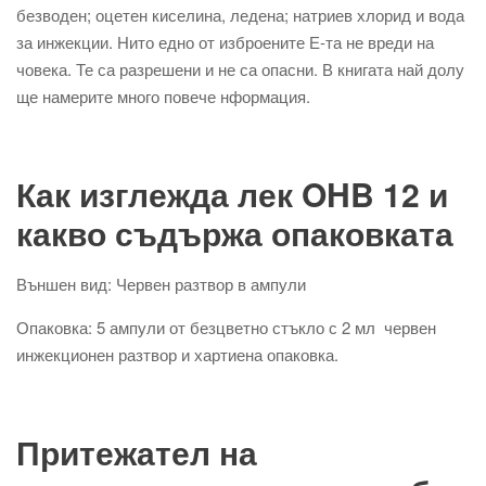
безводен; оцетен киселина, ледена; натриев хлорид и вода
за инжекции. Нито едно от изброените Е-та не вреди на
човека. Те са разрешени и не са опасни. В книгата най долу
ще намерите много повече нформация.
Как изглежда лек OHB 12 и
какво съдържа опаковката
Външен вид: Червен разтвор в ампули
Опаковка: 5 ампули от безцветно стъкло с 2 мл червен
инжекционен разтвор и хартиена опаковка.
Притежател на