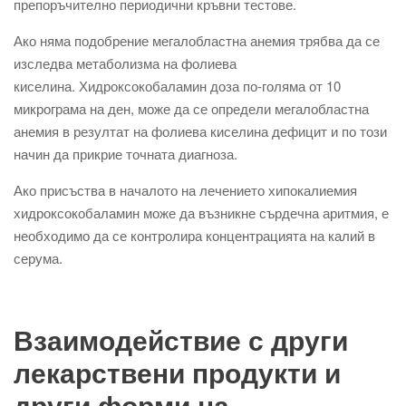
препоръчително периодични кръвни тестове.
Ако няма подобрение мегалобластна анемия трябва да се
изследва метаболизма на фолиева
киселина. Хидроксокобаламин доза по-голяма от 10
микрограма на ден, може да се определи мегалобластна
анемия в резултат на фолиева киселина дефицит и по този
начин да прикрие точната диагноза.
Ако присъства в началото на лечението хипокалиемия
хидроксокобаламин може да възникне сърдечна аритмия, е
необходимо да се контролира концентрацията на калий в
серума.
Взаимодействие с други
лекарствени продукти и
други форми на