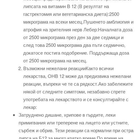
липсата на витамин B 12 (В резултат на
гастректомия или вегетарианска диета):2500
микрограма на всеки месец.Пушенето амблиопия и
атрофия на зрителния нерв Лебер:Началната доза
от 2500 микрограма през ден за две седмици и
след това 2500 микрограма два пъти седмично,
докатосе постига подобрение. Поддържаща доза
от 2500 микрограма на месец.
Възможни нежелани реакцииКакто всички
лекарства, OHB 12 може да предизвика нежелани
реакции, въпреки че те са рядкост.Ако забележите
някой от следните симптоми, незабавно спрете
употребата на лекарството и се консултирайте с
лекар:
Затруднено дишане, хрипове в гърдите, леки
примигвания или треперене на лицето или устните,
сърбеж и обрив. Тези реакции са нормални при остра
липса на Б12 за много кратко време.По време на