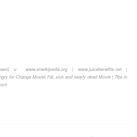
ей и www.enwikipedia.org | www.juicebenefits.net |
y for Change Movie| Fat, sick and nearly dead Movie | 7lbs in
.com