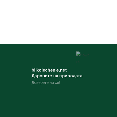
bilkolechenie.net
Даровете на природата
Доверете ни се!