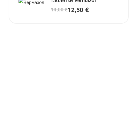
таблетки Vermazol
12,50
€
14,00
€