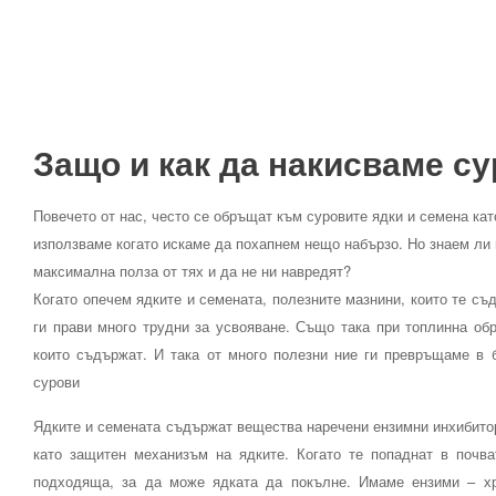
Защо и как да накисваме су
Повечето от нас, често се обръщат към суровите ядки и семена кат
използваме когато искаме да похапнем нещо набързо. Но знаем ли 
максимална полза от тях и да не ни навредят?
Когато опечем ядките и семената, полезните мазнини, които те съд
ги прави много трудни за усвояване. Също така при топлинна обр
които съдържат. И така от много полезни ние ги превръщаме в б
сурови
Ядките и семената съдържат вещества наречени ензимни инхибитори
като защитен механизъм на ядките. Когато те попаднат в почват
подходяща, за да може ядката да покълне. Имаме ензими – хра