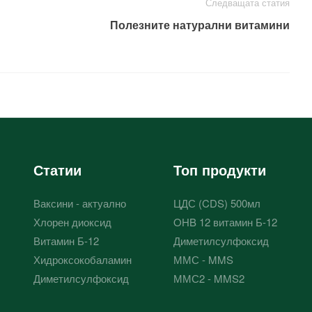
Следващата статия
Полезните натурални витамини
Статии
Топ продукти
Ваксини - актуално
ЦДС (CDS) 500мл
Хлорен диоксид
OHB 12 витамин Б-12
Витамин Б-12
Диметилсулфоксид
Хидроксокобаламин
ММС - MMS
Диметилсулфоксид
ММС2 - MMS2