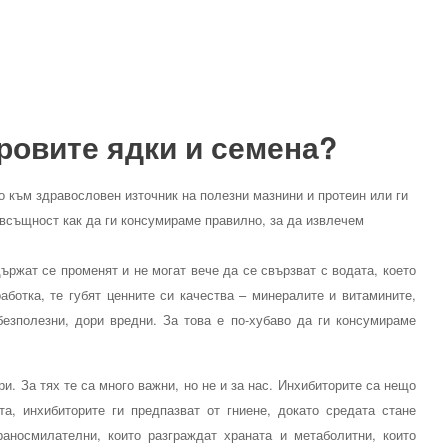
ровите ядки и семена?
о към здравословен източник на полезни мазнини и протеин или ги
всъщност как да ги консумираме правилно, за да извлечем
ържат се променят и не могат вече да се свързват с водата, което
аботка, те губят ценните си качества – минералите и витамините,
езполезни, дори вредни. За това е по-хубаво да ги консумираме
. За тях те са много важни, но не и за нас. Инхибиторите са нещо
а, инхибиторите ги предпазват от гниене, докато средата стане
носмилателни, които разграждат храната и метаболитни, които