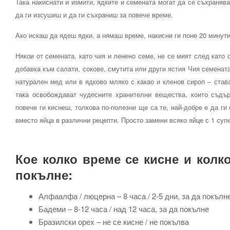
Така накиснати и измити, ядките и семената могат да се съхраняв
да ги изсушиш и да ги съхраниш за повече време.
Ако искаш да ядеш ядки, а нямаш време, накисни ги поне 20 минути
Някои от семената, като чия и ленено семе, не се мият след като 
добавка към салати, сокове, смутита или други ястия Чия семената
натурален мед или в ядково мляко с какао и кленов сироп – става
така освобождават чудесните хранителни вещества, които съдър
повече ги киснеш, толкова по-полезни ще са те, най-добре е да г
вместо яйца в различни рецепти. Просто замени всяко яйце с 1 суп
Кое колко време се кисне и колк
покълне:
Алфаалфа / люцерна – 8 часа / 2-5 дни, за да покълн
Бадеми – 8-12 часа / над 12 часа, за да покълне
Бразилски орех – не се кисне / не покълва