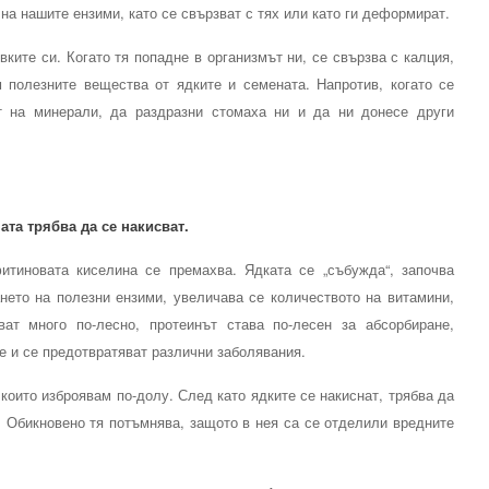
на нашите ензими, като се свързват с тях или като ги деформират.
ите си. Когато тя попадне в организмът ни, се свързва с калция,
 полезните вещества от ядките и семената. Напротив, когато се
 на минерали, да раздразни стомаха ни и да ни донесе други
ата трябва да се накисват.
итиновата киселина се премахва. Ядката се „събужда“, започва
нето на полезни ензими, увеличава се количеството на витамини,
ат много по-лесно, протеинът става по-лесен за абсорбиране,
е и се предотвратяват различни заболявания.
които изброявам по-долу. След като ядките се накиснат, трябва да
. Обикновено тя потъмнява, защото в нея са се отделили вредните