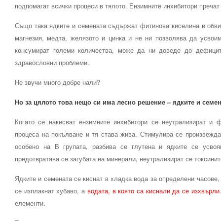
подпомагат всички процеси в тялото. Ензимните инхибитори пречат 
Също така ядките и семената съдържат фитинова киселина в обвивк
магнезия, медта, желязото и цинка и не ни позволява да усвоим
консумират големи количества, може да ни доведе до дефицит
здравословни проблеми.
Не звучи много добре нали?
Но за цялото това нещо си има лесно решение – ядките и семен
Когато се накисват ензимните инхибитори се неутрализират и ф
процеса на покълване и тя става жива. Стимулира се произвежда
особено на В групата, разбива се глутена и ядките се усвояв
предотвратява се загубата на минерали, неутрализират се токсинит
Ядките и семената се киснат в хладка вода за определени часове, 
се изплакнат хубаво, а
водата, в която са киснали да се изхвърли
елементи.