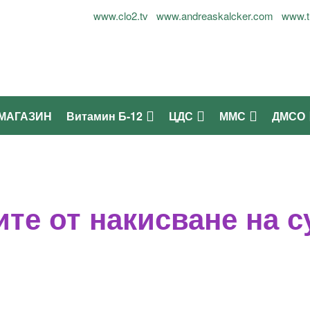
ог Огнян Симеонов - 0899937677
www.clo2.tv
www.andreaskalcker.com
www.t
МАГАЗИН
Витамин Б-12
ЦДС
ММС
ДМСО
те от накисване на с