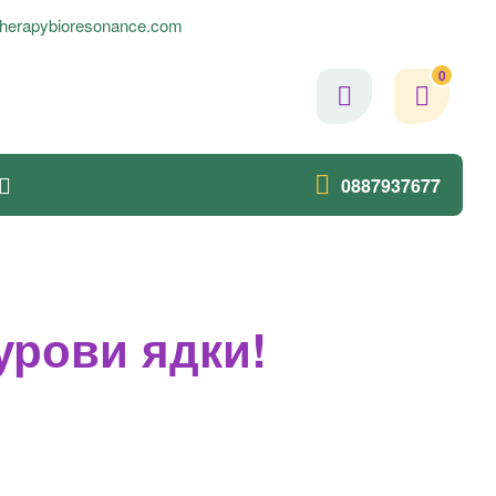
herapybioresonance.com
0
0887937677
урови ядки!