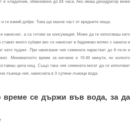
ат в хладилник, обикновено до 24 часа. Ако имаш дехидратор може
 и ги измий добре. Това ще махне част от вредните неща.
се накиснат, а са готови за консумация. Може да ги използваш като
 стават много хубави ако се накиснат в бадемово мляко с канела и
т като пудинг. При накисване чия семената нарастват до 9 пъти и
жат. Минималното време за киснене е 15-30 минути, но колкото
и оставиш цяла нощ. Също така чия семената могат да се използват
ена лъжица чия, накисната в 3 супени лъжици вода.
о време се държи във вода, за да
е