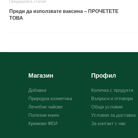
Предишната статия
Преди да използвате ваксина – ПРОЧЕТЕТЕ
ТОВА
Магазин
Профил
Добавки
Количка с продукти
Природна козметика
Въпроси и отговори
Лечебни чайове
Общи условия
Полезни книги
Условия за доставка
Кремове ФЕИ
За контакт с нас