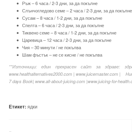
Ръж – 6 часа / 2-3 дни, за да покълне
Слънчогледово семе – 2 часа / 2-3 дни, за да покълне
Сусам – 8 часа / 1-2 дни, за да покълне
Спелта – 6 часа / 2-3 дни, за да покълне
Тиквено семе – 8 часа / 1-2 дни, за да покълне
Царевица – 12 часа / 2-3 дни, за да покълне
Чия – 30 минути / не покълва
Шам фъстък – не се кисне / не покълва
**Източници: един прекрасен сайт за здраве: здрав
www.healthalternatives2000.com | www.juicemaster.com | Hungr
7 days Book| www.all-about-juicing.com |www.juicing-for-health
Етикет:
ядки