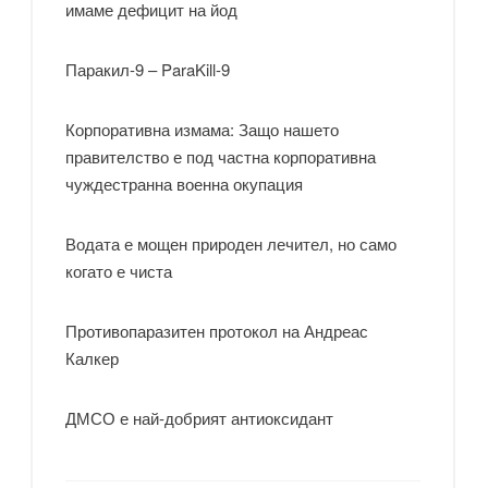
имаме дефицит на йод
Паракил-9 – ParaKill-9
Корпоративна измама: Защо нашето
правителство е под частна корпоративна
чуждестранна военна окупация
Водата е мощен природен лечител, но само
когато е чиста
Противопаразитен протокол на Андреас
Калкер
ДМСО е най-добрият антиоксидант