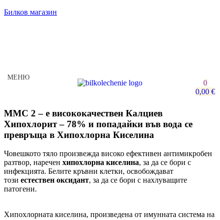
Билков магазин
МЕНЮ
0
0,00
€
ММС 2 – е висококачествен Калциев
Хипохлорит – 78% и попадайки във вода се
превръща в Хипохлорна Киселина
Човешкото тяло произвежда високо ефективен антимикробен
разтвор, наречен
хипохлорна киселина
, за да се бори с
инфекцията. Белите кръвни клетки, освобождават
този
естествен оксидант
, за да се бори с нахлуващите
патогени.
Хипохлорната киселина, произведена от имунната система на