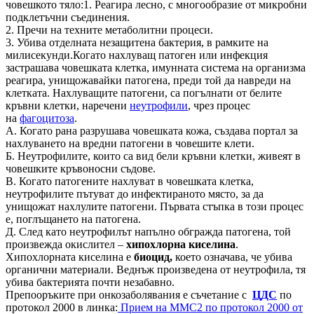
човешкото тяло:1. Реагира лесно, с многообразие от микробни
подклетъчни съединения.
2. Пречи на техните метаболитни процеси.
3. Убива отделната незащитена бактерия, в рамките на
милисекунди.Когато нахлуващ патоген или инфекция
застрашава човешката клетка, имунната система на организма
реагира, унищожавайки патогена, преди той да навреди на
клетката. Нахлуващите патогени, са погълнати от белите
кръвни клетки, наречени
неутрофили
, чрез процес
на
фагоцитоза
.
А. Когато рана разрушава човешката кожа, създава портал за
нахлуването на вредни патогени в човешите клети.
Б. Неутрофилите, които са вид бели кръвни клетки, живеят в
човешките кръвоносни съдове.
В. Когато патогените нахлуват в човешката клетка,
неутрофилите пътуват до инфектираното място, за да
унищожат нахлулите патогени. Първата стъпка в този процес
е, поглъщането на патогена.
Д. След като неутрофилът напълно обгражда патогена, той
произвежда окислител –
хипохлорна киселина
.
Хипохлорната киселина е
биоцид,
което означава, че убива
органични материали. Веднъж произведена от неутрофила, тя
убива бактерията почти незабавно.
Препооръките при онкозаболявания е съчетание с
ЦДС
по
протокол 2000 в линка:
Прием на ММС2 по протокол 2000 от