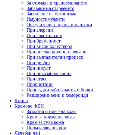
За стомаха и храносмилането
Забавяне на стареенето
Засилване на организма
Имуностимуланти
Овкусители за храна и напитки
При алергии
При алкохолизъм
При бременност
При висок холестерол
При високо кръвно налягане
При възпалителни процеси
При диабет
При инсулт
При онкозаболявания
При стрес
Пробиотици
Простудни заболявания и болки
Разширени вени и хемороиди
Книги
Кремове ФЕИ
За мазна и смесена кожа
Крем за нормална кожа
Крем за суха кожа
Подмладяващ крем
Лечебен чай