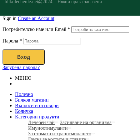
bilkolechenie.net@2024 – Някои права запазени
Sign in
Create an Account
Потребителско име или Email
*
Парола
*
Вход
Загубена парола?
МЕНЮ
Полезно
Билков магазин
Въпроси и отговори
Количка
Категории продукти
Лечебен чай
Засилване на организма
Имуностимуланти
За стомаха и храносмилането
Грижа за костите и ставите