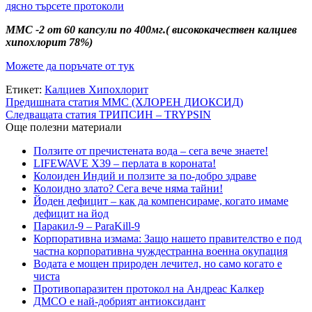
дясно търсете протоколи
ММС -2 от 60 капсули по 400мг.( висококачествен калциев
хипохлорит 78%)
Можете да поръчате от тук
Етикет:
Калциев Хипохлорит
Предишната статия
ММС (ХЛОРЕН ДИОКСИД)
Следващата статия
ТРИПСИН – TRYPSIN
Още полезни материали
Ползите от пречистената вода – сега вече знаете!
LIFEWAVE Х39 – перлата в короната!
Колоиден Индий и ползите за по-добро здраве
Колоидно злато? Сега вече няма тайни!
Йоден дефицит – как да компенсираме, когато имаме
дефицит на йод
Паракил-9 – ParaKill-9
Корпоративна измама: Защо нашето правителство е под
частна корпоративна чуждестранна военна окупация
Водата е мощен природен лечител, но само когато е
чиста
Противопаразитен протокол на Андреас Калкер
ДМСО е най-добрият антиоксидант