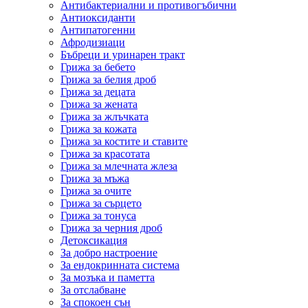
Антибактериални и противогъбични
Антиоксиданти
Антипатогенни
Афродизиаци
Бъбреци и уринарен тракт
Грижа за бебето
Грижа за белия дроб
Грижа за децата
Грижа за жената
Грижа за жлъчката
Грижа за кожата
Грижа за костите и ставите
Грижа за красотата
Грижа за млечната жлеза
Грижа за мъжа
Грижа за очите
Грижа за сърцето
Грижа за тонуса
Грижа за черния дроб
Детоксикация
За добро настроение
За ендокринната система
За мозъка и паметта
За отслабване
За спокоен сън