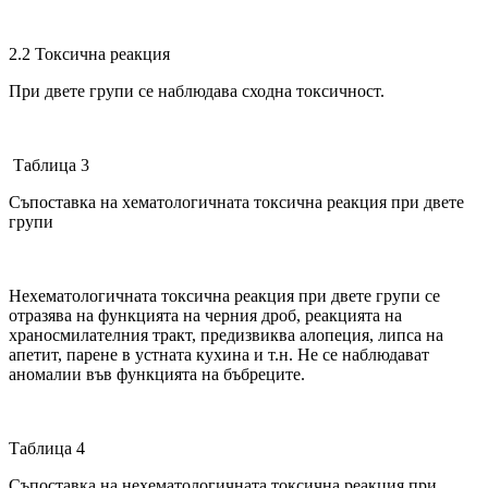
2.2 Токсична реакция
При двете групи се наблюдава сходна токсичност.
Таблица 3
Съпоставка на хематологичната токсична реакция при двете
групи
Нехематологичната токсична реакция при двете групи се
отразява на функцията на черния дроб, реакцията на
храносмилателния тракт, предизвиква алопеция, липса на
апетит, парене в устната кухина и т.н. Не се наблюдават
аномалии във функцията на бъбреците.
Таблица 4
Съпоставка на нехематологичната токсична реакция при