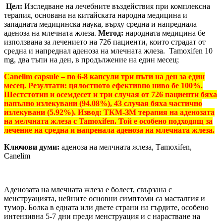
Цел:
Изследване на лечебните въздействия при комплексна
терапия, основана на китайската народна медицина и
западната медицинска наука, върху средна и напреднала
аденоза на млечната жлеза.
Метод:
народната медицина бе
използвана за лечението на 726 пациенти, които страдат от
средна и напреднал аденоза на млечната жлеза. Tamoxifen 10
mg, два тъпи на ден, в продължение на един месец;
Canelim capsule – по 6-8 капсули три пъти на ден за един
месец. Резултати: цялостното ефективно ниво бе 100%.
Шестстотин и осемдесет и три случая от 726 пациенти бяха
напълно излекувани (94.08%), 43 случая бяха частично
излекувани (5.92%). Извод: ТКМ-ЗМ терапия на аденозата
на мелчната жлеза с Tamoxifen. Той е особено подходящ за
лечение на средна и напренала аденоза на млечната жлеза.
Ключови думи:
аденоза на мелчната жлеза, Тamoxifen,
Canelim
Аденозата на млечната жлеза е болест, свързана с
менструацията, нейните основни симптоми са масталгия и
тумор. Болка в едната или двете страни на гърдите, особено
интензивна 5-7 дни преди менструация и с нарастване на