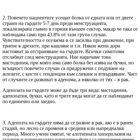
2. Повечето пациентите усещат болка от едната или от двете
страни на гърдите 5-7 дни преди менструацията,
локализирана главно в горния външен сектор, макар че така се
наблюдава само при 43.8% от тази група случаи.
Чувствителността е осезаема и се засилва при движение, при
триене в дрехите, при кашляне и т.н. Някои жени дори
настояват за отстраняване на гърдите. Всички симптоми
отслабват след менструацията. Ние наричаме това
мастодиния, при която има само болка без изява на бучки, но
всъщност повечето случаи са придружени с подуване на
жлезите, с кисти с тенденция към сливане и втвърдяване. Част
от случаите се развиват в аденома, а няколко от тях – в рак.
Аденозата на гърдите може да бъде три вида: мастодиния,
аденопатия, бучки, като и трите вида могат да се наблюдават
по единично или заедно.
3. Аденозта на гърдите няма да се развие в рак, ако е в ранен
стадий, но лесно се променя в средния или напредналия
период. Много учени смятат, че алотипната хиперплазия на
гърдите и напредналата папиларна бучка са предупреждение