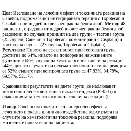
Цел:
Изследване на лечебния ефект и токсичната реакция на
Canelim, подпомагайки интегрираната терапия с Topotecan и
Cisplatin при недребноклетъчен рак на белия дроб.
Метод:
48
пациенти, страдащи от недребноклетъчен рак на белия дроб,
разделени по случаен принцип на две групи – тестова група
(25 случаи, Canelim и Topotecan, комбинирани с Cisplatin) и
контролна група – (23 случая, Topotecan и Cisplatin).
Резултати:
Нивото на ефективност при тестовата група
достигна до 64%, нивото на подобрение на жизнените
функции е 68%, случаи на хематологична токсична реакция
-44%, докато случаите на нехематологична токсична реакция
са 52%; същите при контролната група са 47.83%, 34.78%,
69.57%, 52.17%.
Сравнявайки резултатите на двете групи, се наблюдават
значителни несъответствия в няколко индекса (P>0.05) в
очакванията за хематологичната токсична реакция (P
Извод:
Canelim има значителен синергичен ефект за
лечението и оказва клинично въздействие върху ръста на
случаите на хематологична токсична реакция, подобрява
жизнените показатели на пациента.