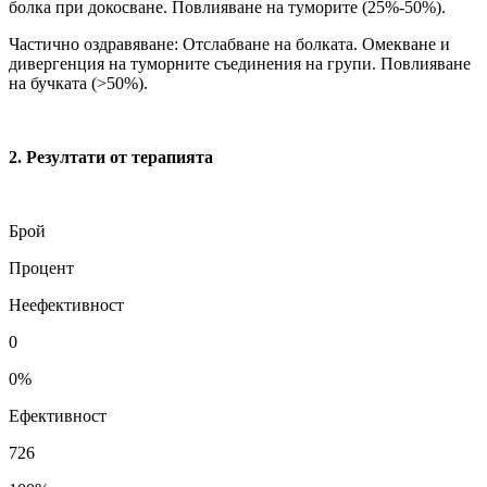
болка при докосване. Повлияване на туморите (25%-50%).
Частично оздравяване: Отслабване на болката. Омекване и
дивергенция на туморните съединения на групи. Повлияване
на бучката (>50%).
2
.
Резултати от терапията
Брой
Процент
Неефективност
0
0%
Ефективност
726