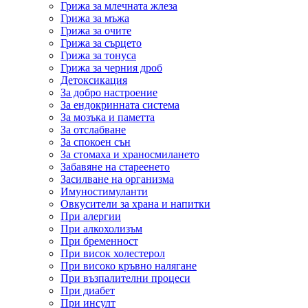
Грижа за млечната жлеза
Грижа за мъжа
Грижа за очите
Грижа за сърцето
Грижа за тонуса
Грижа за черния дроб
Детоксикация
За добро настроение
За ендокринната система
За мозъка и паметта
За отслабване
За спокоен сън
За стомаха и храносмилането
Забавяне на стареенето
Засилване на организма
Имуностимуланти
Овкусители за храна и напитки
При алергии
При алкохолизъм
При бременност
При висок холестерол
При високо кръвно налягане
При възпалителни процеси
При диабет
При инсулт