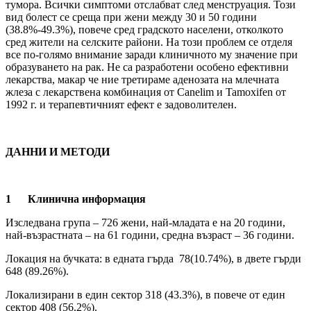
тумора. Всички симптоми отслабват след менструация. Този
вид болест се среща при жени между 30 и 50 години
(38.8%-49.3%), повече сред градското населени, отколкото
сред жители на селските райони. На този проблем се отделя
все по-голямо внимание заради клиничното му значение при
образуването на рак. Не са разработени особено ефективни
лекарства, макар че ние третираме аденозата на млечната
жлеза с лекарствена комбинация от Canelim и Tamoxifen от
1992 г. и терапевтичният ефект е задоволителен.
ДАННИ И МЕТОДИ
1
Клинична информация
Изследвана група – 726 жени, най-младата е на 20 години,
най-възрастната – на 61 години, средна възраст – 36 години.
Локация на бучката: в едната гърда 78(10.74%), в двете гърди
648 (89.26%).
Локализирани в един сектор 318 (43.3%), в повече от един
сектор 408 (56.2%).