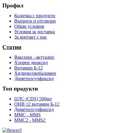
Профил
Количка с продукти
Въпроси и отговори
Общи условия
Условия за доставка
За контакт с нас
Статии
Ваксини - актуално
Хлорен диоксид
Витамин Б-12
Хидроксокобаламин
Диметилсулфоксид
Топ продукти
ЦДС (CDS) 500мл
OHB 12 витамин Б-12
Диметилсулфоксид
ММС - MMS
ММС2 - MMS2