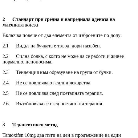
2
Стандарт при средна и напреднала аденоза на
млечната жлеза
Включва повече от два елемента от изброените по-долу:
2.1 Видът на бучката е твърд, дори назъбен.
2.2 Силна болка, с която не може да се работи и живее
нормално, непоносима.
2.3 Тенденция към образуване на група от бучки.
2.4 Не се повлиява от силни лекарства.
2.5 Не се повлиява след поетапната терапия.
2.6 Възобновява се след поетапната терапия.
3
Терапевтичен метод
Tamoxifen 10mg два пъти на ден в продължение на един