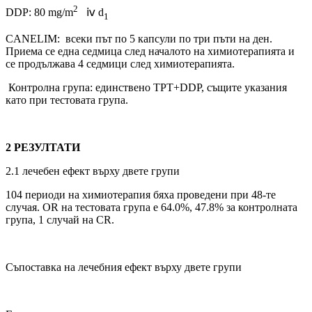
2
DDP: 80 mg/m
ⅳ d
1
CANELIM: всеки път по 5 капсули по три пъти на ден.
Приема се една седмица след началото на химиотерапията и
се продължава 4 седмици след химиотерапията.
Контролна група: единствено TPT+DDP, същите указания
като при тестовата група.
2
РЕЗУЛТАТИ
2.1 лечебен ефект върху двете групи
104 периоди на химиотерапия бяха проведени при 48-те
случая. OR на тестовата група е 64.0%, 47.8% за контролната
група, 1 случай на CR.
Съпоставка на лечебния ефект върху двете групи