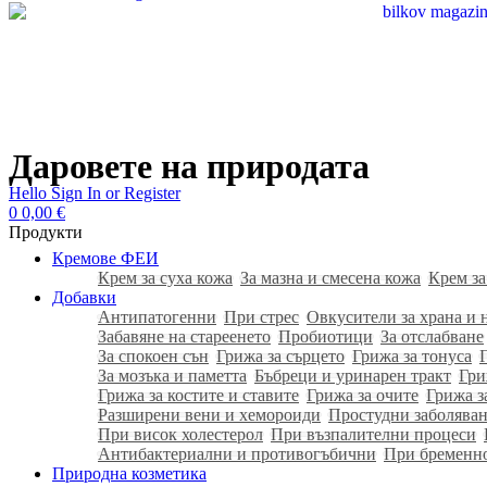
Даровете на природата
Hello
Sign In or Register
0
0,00
€
Продукти
Кремове ФЕИ
Крем за суха кожа
За мазна и смесена кожа
Крем за
Добавки
Антипатогенни
При стрес
Овкусители за храна и 
Забавяне на стареенето
Пробиотици
За отслабване
За спокоен сън
Грижа за сърцето
Грижа за тонуса
За мозъка и паметта
Бъбреци и уринарен тракт
Гри
Грижа за костите и ставите
Грижа за очите
Грижа з
Разширени вени и хемороиди
Простудни заболяван
При висок холестерол
При възпалителни процеси
Антибактериални и противогъбични
При бременн
Природна козметика