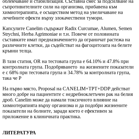
облекчаване и стабилизация. Съставна смес за подсилване на
съпротивителните сили на организма, прибавена към
химиотерапията, е осъществим метод на увеличаване на
лечебните ефекти върху злокачествени тумори.
Капсулите Canelim съдържат Radix Curcumae, Alumen, Semen
Strychni, Herba Agrimoniae и т.н. Повече от половината
съставките имат предназначението да ограничат растежа на
различните клетки, да съдействат на фагоцитозата на белите
кръвни телца.
В тази статия, OR на тестовата група е 64.10% и 47.8% при
контролната група. Подобряването на жизнените показатели
е с 68% при тестовата група и 34.78% за контролната група,
така че P
На първо място, Proposal на CANELIM+TPT+DDP действат
много добре на пациентите с недребноклетъчен рак на белия
дроб. Canelim може да намали токсичното влияние на
химиотерапията върху организма и да подобри жизнените
показатели на болните, заради което е ефективен за
приложение в клиничната практика.
ЛИТЕРАТУРА