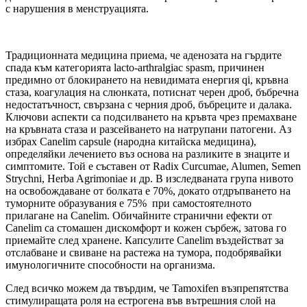
с нарушения в менструацията.
Традиционната медицина приема, че аденозата на гърдите
спада към категорията lacto-arthralgiaс spasm, причинен
предимно от блокирането на невидимата енергия qi, кръвна
стаза, коагулация на слюнката, потиснат черен дроб, бъбречна
недостатъчност, свързана с черния дроб, бъбреците и далака.
Ключови аспекти са подсилването на кръвта чрез премахване
на кръвната стаза и разсейването на натрупани патогени. Аз
избрах Canelim capsule (народна китайска медицина),
определяйки лечението въз основа на разликите в знаците и
симптомите. Той е съставен от Radix Curcumae, Alumen, Semen
Strychni, Herba Agrimoniae и др. В изследваната група нивото
на освобождаване от болката е 70%, докато отдръпването на
туморните образувания е 75% при самостоятелното
прилагане на Canelim. Обичайните странични ефекти от
Canelim са стомашен дискомфорт и кожен сърбеж, затова го
приемайте след хранене. Капсулите Canelim въздействат за
отслабване и свиване на растежа на тумора, подобрявайки
имунологичните способности на организма.
След всичко можем да твърдим, че Tamoxifen възпрепятства
стимулиращата роля на естрогена във вътрешния слой на