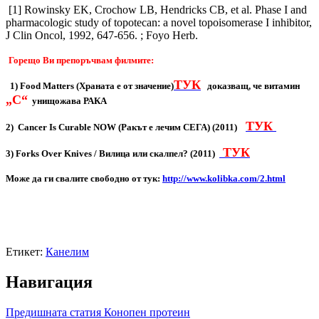
[1] Rowinsky EK, Crochow LB, Hendricks CB, et al. Phase I and
pharmacologic study of topotecan: a novel topoisomerase I inhibitor,
J Clin Oncol, 1992, 647-656. ; Foyo Herb.
Горещо Ви препоръчвам филмите:
ТУК
1) Food Matters (Храната е от значение)
доказващ, че витамин
„С“
унищожава РАКА
ТУК
2) Cancer Is Curable NOW (Ракът е лечим СЕГА) (2011)
ТУК
3) Forks Over Knives / Вилица или скалпел? (2011)
Може да ги свалите свободно от тук:
http://www.kolibka.com/2.html
Етикет:
Канелим
Навигация
Предишната статия
Конопен протеин