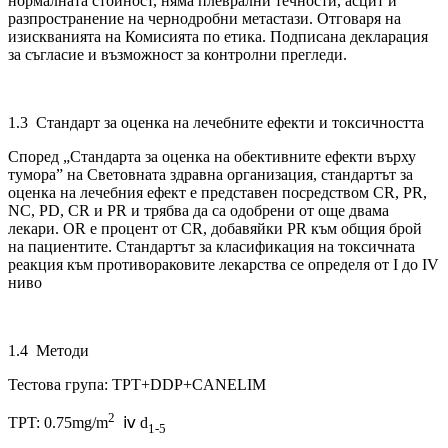
нормалната стойност, няма плеврални течности, асцит и
разпространение на чернодробни метастази. Отговаря на
изискванията на Комисията по етика. Подписана декларация
за съгласие и възможност за контролни прегледи.
1.3 Стандарт за оценка на лечебните ефекти и токсичността
Според „Стандарта за оценка на обективните ефекти върху
тумора” на Световната здравна организация, стандартът за
оценка на лечебния ефект е представен посредством CR, PR,
NC, PD, CR и PR и трябва да са одобрени от още двама
лекари. OR е процент от CR, добавяйки PR към общия брой
на пациентите. Стандартът за класификация на токсичната
реакция към противораковите лекарства се определя от I до IV
ниво
1.4 Методи
Тестова група: TPT+DDP+CANELIM
2
TPT: 0.75mg/m
ⅳ d
1-5