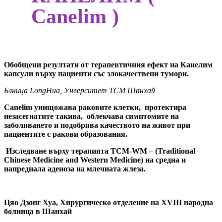
Canelim )
Обобщени резултати от терапевтичния ефект на Канелим
капсули върху пациенти със злокачествени тумори.
Блница LongHua, Унверситет TCM Шанхай
Canelim унищожава раковите клетки, протектира
незасегнатите такива, облекчава симптомите на
заболяването и подобрява качеството на живот при
пациентите с ракови образования.
Изследване върху терапията TCM-WM – (Traditional
Chinese Medicine and Western Medicine) на средна и
напреднала аденоза на млечната жлеза.
Цяо Дзонг Хуа,
Хирургическо отделение на XVIII народна
болница в Шанхай