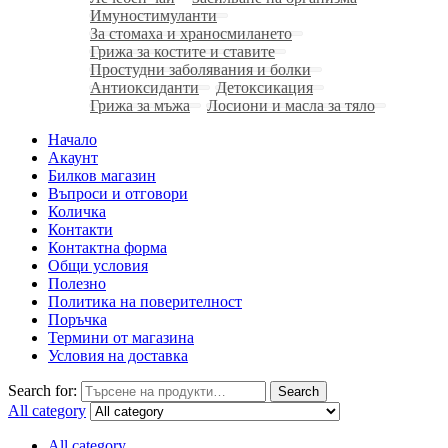
Имуностимуланти
За стомаха и храносмилането
Грижа за костите и ставите
Простудни заболявания и болки
Антиоксиданти
Детоксикация
Грижа за мъжа
Лосиони и масла за тяло
Начало
Акаунт
Билков магазин
Въпроси и отговори
Количка
Контакти
Контактна форма
Общи условия
Полезно
Политика на поверителност
Поръчка
Термини от магазина
Условия на доставка
Search for:
Search
All category
All category