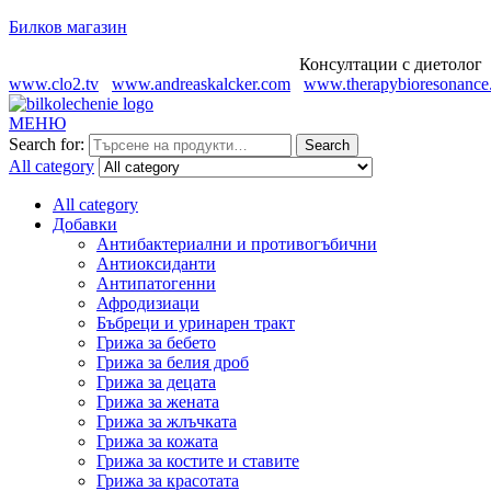
Билков магазин
Консултации с диетолог Огн
www.clo2.tv
www.andreaskalcker.com
www.therapybioresonance
МЕНЮ
Search for:
Search
All category
All category
Добавки
Антибактериални и противогъбични
Антиоксиданти
Антипатогенни
Афродизиаци
Бъбреци и уринарен тракт
Грижа за бебето
Грижа за белия дроб
Грижа за децата
Грижа за жената
Грижа за жлъчката
Грижа за кожата
Грижа за костите и ставите
Грижа за красотата