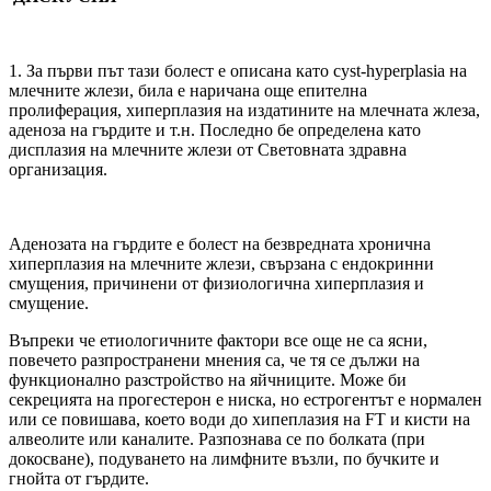
1. За първи път тази болест е описана като cyst-hyperplasia на
млечните жлези, била е наричана още епителна
пролиферация, хиперплазия на издатините на млечната жлеза,
аденоза на гърдите и т.н. Последно бе определена като
дисплазия на млечните жлези от Световната здравна
организация.
Аденозата на гърдите е болест на безвредната хронична
хиперплазия на млечните жлези, свързана с ендокринни
смущения, причинени от физиологична хиперплазия и
смущение.
Въпреки че етиологичните фактори все още не са ясни,
повечето разпространени мнения са, че тя се дължи на
функционално разстройство на яйчниците. Може би
секрецията на прогестерон е ниска, но естрогентът е нормален
или се повишава, което води до хипеплазия на FT и кисти на
алвеолите или каналите. Разпознава се по болката (при
докосване), подуването на лимфните възли, по бучките и
гнойта от гърдите.