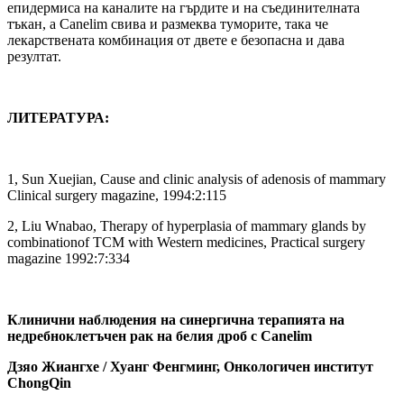
епидермиса на каналите на гърдите и на съединителната
тъкан, а Canelim свива и размеква туморите, така че
лекарствената комбинация от двете е безопасна и дава
резултат.
ЛИТЕРАТУРА:
1, Sun Xuejian, Cause and clinic analysis of adenosis of mammary
Clinical surgery magazine, 1994:2:115
2, Liu Wnabao, Therapy of hyperplasia of mammary glands by
combinationof TCM with Western medicines, Practical surgery
magazine 1992:7:334
Клинични наблюдения на синергична терапията на
недребноклетъчен рак на белия дроб с Canelim
Дзяо Жиангхе / Хуанг Фенгминг, Онкологичен институт
ChongQin