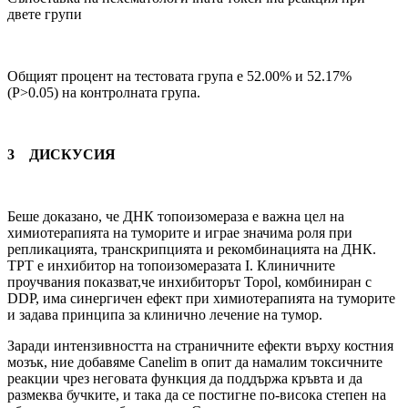
двете групи
Общият процент на тестовата група е 52.00% и 52.17%
(P>0.05) на контролната група.
3
ДИСКУСИЯ
Беше доказано, че ДНК топоизомераза е важна цел на
химиотерапията на туморите и играе значима роля при
репликацията, транскрипцията и рекомбинацията на ДНК.
TPT е инхибитор на топоизомеразата I. Клиничните
проучвания показват,че инхибиторът Topol, комбиниран с
DDP, има синергичен ефект при химиотерапията на туморите
и задава принципа за клинично лечение на тумор.
Заради интензивността на страничните ефекти върху костния
мозък, ние добавяме Canelim в опит да намалим токсичните
реакции чрез неговата функция да поддържа кръвта и да
размеква бучките, и така да се постигне по-висока степен на