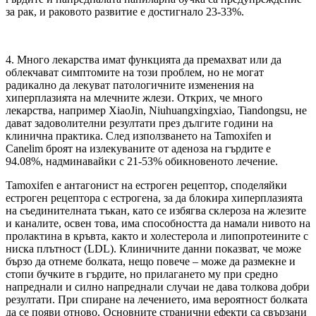
за рак, и раковото развитие е достигнало 23-33%.
4. Много лекарства имат функцията да премахват или да
облекчават симптомите на този проблем, но не могат
радикално да лекуват патологичните изменения на
хиперплазията на млечните жлези. Открих, че много
лекарства, например XiaoJin, Niuhuangxingxiao, Tiandongsu, не
дават задоволителни резултати през дългите години на
клинична практика. След използването на Tamoxifen и
Canelim броят на излекувaните от аденоза на гърдите е
94.08%, надминавайки с 21-53% обикновеното лечение.
Tamoxifen е антагонист на естроген рецептор, споделяйки
естроген рецептора с естрогена, за да блокира хиперплазията
на съединителната тъкан, като се избягва склероза на жлезите
и каналите, освен това, има способността да намали нивото на
пролактина в кръвта, както и холестерола и липопротеините с
ниска плътност (LDL). Клиничните данни показват, че може
бързо да отнеме болката, нещо повече – може да размекне и
стопи бучките в гърдите, но прилагането му при средно
напреднали и силно напреднали случаи не дава толкова добри
резултати. При спиране на лечението, има вероятност болката
да се появи отново. Основните странични ефекти са свързани