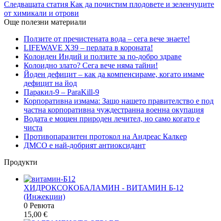
Следващата статия
Как да почистим плодовете и зеленчуците
от химикали и отрови
Още полезни материали
Ползите от пречистената вода – сега вече знаете!
LIFEWAVE Х39 – перлата в короната!
Колоиден Индий и ползите за по-добро здраве
Колоидно злато? Сега вече няма тайни!
Йоден дефицит – как да компенсираме, когато имаме
дефицит на йод
Паракил-9 – ParaKill-9
Корпоративна измама: Защо нашето правителство е под
частна корпоративна чуждестранна военна окупация
Водата е мощен природен лечител, но само когато е
чиста
Противопаразитен протокол на Андреас Калкер
ДМСО е най-добрият антиоксидант
Продукти
ХИДРОКСОКОБАЛАМИН - ВИТАМИН Б-12
(Инжекции)
0 Ревюта
15,00
€