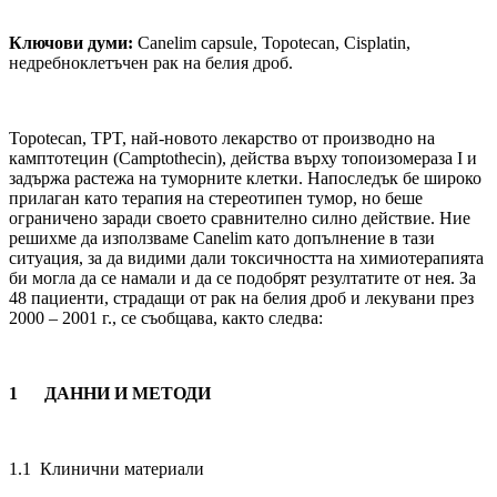
Ключови думи:
Canelim capsule, Topotecan, Cisplatin,
недребноклетъчен рак на белия дроб.
Topotecan, TPT, най-новото лекарство от производно на
камптотецин (Camptothecin), действа върху топоизомераза I и
задържа растежа на туморните клетки. Напоследък бе широко
прилаган като терапия на стереотипен тумор, но беше
ограничено заради своето сравнително силно действие. Ние
решихме да използваме Canelim като допълнение в тази
ситуация, за да видими дали токсичността на химиотерапията
би могла да се намали и да се подобрят резултатите от нея. За
48 пациенти, страдащи от рак на белия дроб и лекувани през
2000 – 2001 г., се съобщава, както следва:
1
ДАННИ И МЕТОДИ
1.1 Клинични материали