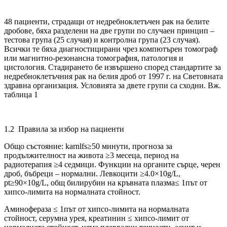
48 пациенти, страдащи от недребноклетъчен рак на белите
дробове, бяха разделени на две групи по случаен принцип –
тестова група (25 случая) и контролна група (23 случая).
Всички те бяха диагностицирани чрез компютърен томограф
или магнитно-резонансна томография, патология и
цистология. Стадирането бе извършено според стандартите за
недребноклетъчния рак на белия дроб от 1997 г. на Световната
здравна организация. Условията за двете групи са сходни. Вж.
таблица 1
1.2 Правила за избор на пациенти
Общо състояние: karnlfs≥50 минути, прогноза за
продължителност на живота ≥3 месеца, период на
радиотерапия ≥4 седмици. Функции на органите сърце, черен
дроб, бъбреци – нормални. Левкоцити ≥4.0×10g/L,
pt≥90×10g/L, общ билирубин на кръвната плазма≤ 1път от
хипсо-лимита на нормалната стойност.
Аминофераза ≤ 1път от хипсо-лимита на нормалната
стойност, серумна урея, креатинин ≤ хипсо-лимит от