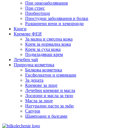
При онкозаболявания
При стрес
Пробиотици
Простудни заболявания и болки
Разширени вени и хемороиди
Книги
Кремове ФЕИ
За мазна и смесена кожа
Крем за нормална кожа
Крем за суха кожа
Подмладяващ крем
Лечебен чай
Природна козметика
Билкова козметика
Ексфолиатни и измиващи
За децата
Кремове за лице
Лечебни кремове и масла
Лосиони и масла за тяло
Масла за лице
Натурални пасти за зъби
Сапуни
Шампоани и балсами