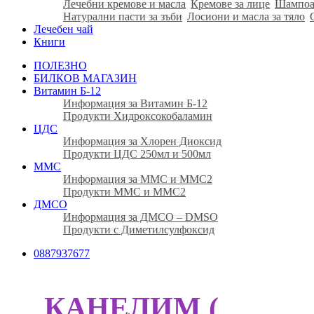
Лечебни кремове и масла
Кремове за лице
Шампоа
Натурални пасти за зъби
Лосиони и масла за тяло
Лечебен чай
Книги
ПОЛЕЗНО
БИЛКОВ МАГАЗИН
Витамин Б-12
Информация за Витамин Б-12
Продукти Хидроксокобаламин
ЦДС
Информация за Хлорен Диоксид
Продукти ЦДС 250мл и 500мл
ММС
Информация за ММС и ММС2
Продукти ММС и ММС2
ДМСО
Информация за ДМСО – DMSO
Продукти с Диметилсулфоксид
0887937677
КАНЕЛИМ (