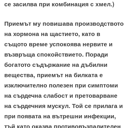
се засилва при комбинация с хмел.)
Приемът му повишава производството
на хормона на щастието, като в
същото време успокоява нервите и
възвръща спокойствието. Поради
богатото съдържание на дъбилни
вещества, приемът на билката е
изключително полезен при симптоми
на сърдечна слабост и претоварване
на сърдечния мускул. Той се прилага и
при появата на вътрешни инфекции,
тъй като оказва противовъзпалителен