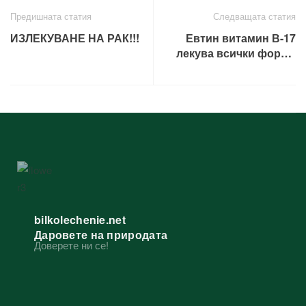
Предишната статия
Следващата статия
ИЗЛЕКУВАНЕ НА РАК!!!
Евтин витамин В-17
лекува всички форми
на РАК!!!
bilkolechenie.net
Даровете на природата
Доверете ни се!