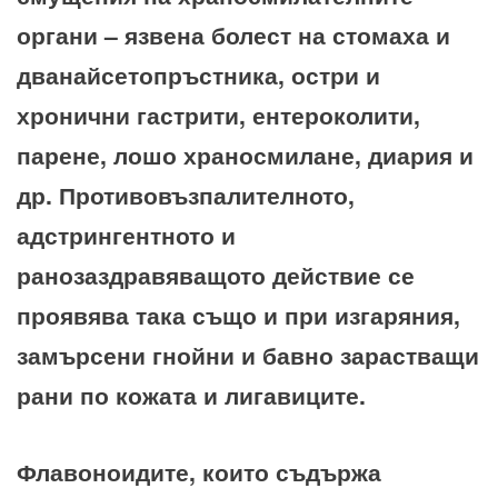
органи – язвена болест на стомаха и
дванайсетопръстника, остри и
хронични гастрити, ентероколити,
парене, лошо храносмилане, диария и
др. Противовъзпалителното,
адстрингентното и
ранозаздравяващото действие се
проявява така също и при изгаряния,
замърсени гнойни и бавно зарастващи
рани по кожата и лигавиците.
Флавоноидите, които съдържа