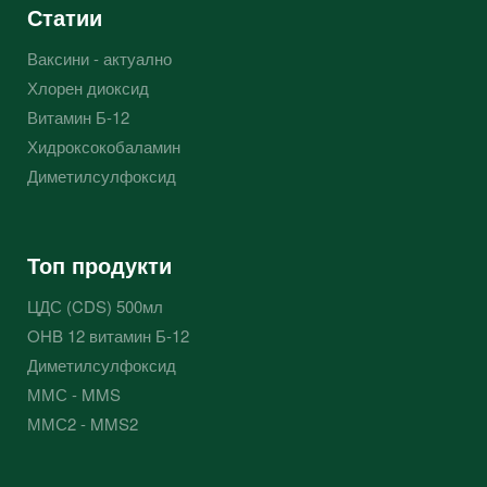
Статии
Ваксини - актуално
Хлорен диоксид
Витамин Б-12
Хидроксокобаламин
Диметилсулфоксид
Топ продукти
ЦДС (CDS) 500мл
OHB 12 витамин Б-12
Диметилсулфоксид
ММС - MMS
ММС2 - MMS2