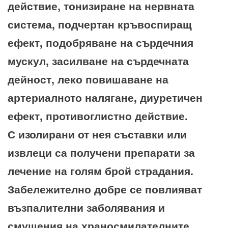
действие, тонизиране на нервната
система, подчертан кръвоспиращ
ефект, подобряване на сърдечния
мускул, засилване на сърдечната
дейност, леко повишаване на
артериалното налягане, диуретичен
ефект, противоглистно действие.
С изолирани от нея съставки или
извлеци са получени препарати за
лечение на голям брой страдания.
Забележително добре се повлияват
възпалителни заболявания и
смущения на храносмилателните