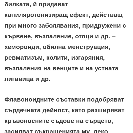
билката, й придават
капиляротонизиращ ефект, действащ
при много заболявания, придружени с
кървене, възпаление, отоци и др. –
хемороиди, обилна менструация,
ревматизъм, колити, изгаряния,
възпаления на венците и на устната
лигавица и др.
Флавоноидните съставки подобряват
сърдечната дейност, като разширяват
кръвоносните съдове на сърцето,
засилват съкращенията му, леко