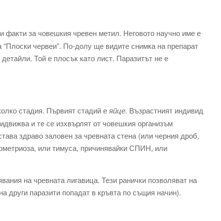
ои факти за човешкия чревен метил. Неговото научно име е
 “Плоски червеи”. По-долу ще видите снимка на препарат
 детайли. Той е плосък като лист. Паразитът не е
колко стадия. Първият стадий е
яйце.
Възрастният индивид
идвижва и те се изхвърлят от човешкия организъм
тава здраво заловен за чревната стена (или черния дроб,
дометриоза, или тимуса, причинявайки СПИН, или
вания на чревната лигавица. Тези ранички позволяват на
на други паразити попадат в кръвта по същия начин).