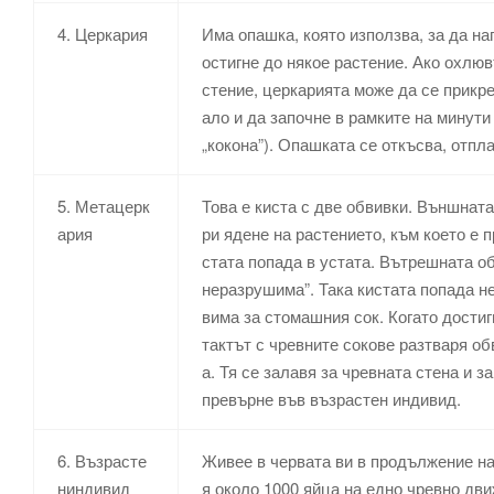
4. Церкария
Има опашка, която използва, за да н
остигне до някое растение. Ако охлюв
стение, церкарията може да се прикр
ало и да започне в рамките на минути
„кокона”). Опашката се откъсва, отпла
5. Метацерк
Това е киста с две обвивки. Външната
ария
ри ядене на растението, към което е п
стата попада в устата. Вътрешната об
неразрушима”. Така кистата попада н
вима за стомашния сок. Когато дости
тактът с чревните сокове разтваря о
а. Тя се залавя за чревната стена и з
превърне във възрастен индивид.
6. Възрасте
Живее в червата ви в продължение на
ниндивид
я около 1000 яйца на едно чревно дв