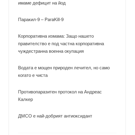
имаме дефицит на йод
Паракил-9 – ParaKill-9
Корпоративна измама: Защо нашето
правителство е под частна корпоративна
чуждестранна военна окупация
Водата е мощен природен лечител, но само
когато е чиста
Противопаразитен протокол на Андреас
Калкер
ДМСО е най-добрият антиоксидант