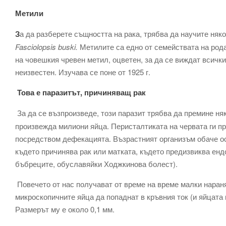
Метили
З
а да разберете същността на рака, трябва да научите няк
Fasciolopsis buski.
Метилите са едно от семействата на рода
на човешкия чревен метил, оцветен, за да се виждат всички
неизвестен. Изучава се поне от 1925 г.
Това е паразитът, причиняващ рак
За да се възпроизведе, този паразит трябва да премине ня
произвежда милиони яйца. Перисталтиката на червата ги пр
посредством дефекацията. Възрастният организъм обаче ос
където причинява рак или матката, където предизвиква ен
бъбреците, обуславяйки Ходжкинова болест).
Повечето от нас получават от време на време малки нараня
микроскопичните яйца да попаднат в кръвния ток (и яйцата 
Размерът му е около 0,1 мм.