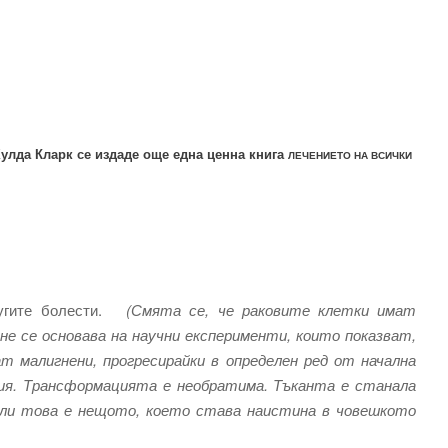
Хулда Кларк се издаде още една ценна книга
ЛЕЧЕНИЕТО НА ВСИЧКИ
ругите болести.
(Смята се, че раковите клетки имат
не се основава на научни експерименти, които показват,
 малигнени, прогресирайки в определен ред от начална
ия. Трансформацията е необратима. Тъканта е станала
дали това е нещото, което става наистина в човешкото