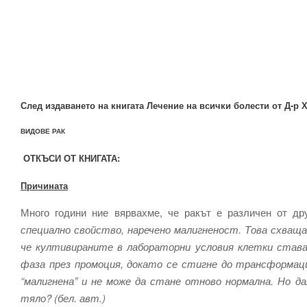
След издаването на книгата Лечение на всички болести
от Д-р 
ВИДОВЕ РАК
ОТКЪСИ ОТ КНИГАТА:
Причината
Много години ние вярвахме, че ракът е различен от д
специално свойство, наречено малигненост. Това схваща
че култивираните в лабораторни условия клетки стават
фаза през промоция, докато се стигне до трансформац
“малигнена” и не може да стане отново нормална. Но 
тяло? (бел. авт.)