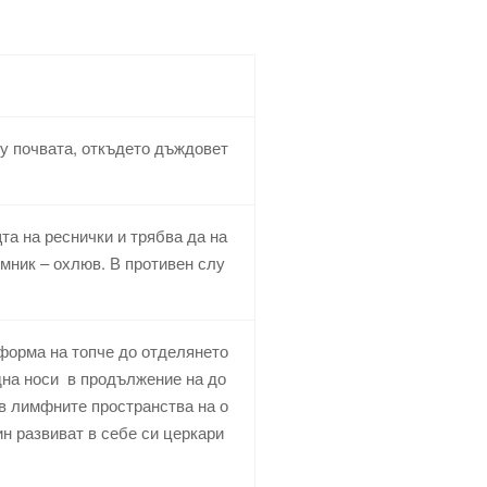
у почвата, откъдето дъждовет
та на реснички и трябва да на
мник – охлюв. В противен слу
форма на топче до отделянето
една носи в продължение на до
 в лимфните пространства на о
н развиват в себе си церкари