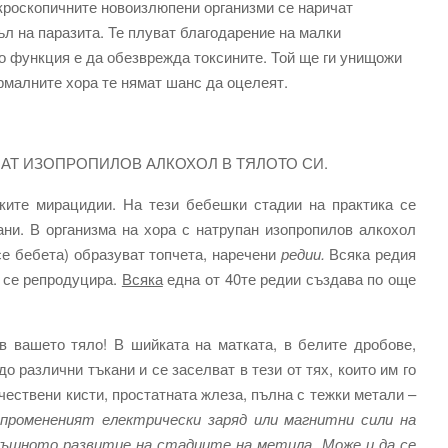
икроскопичните новоизлюпени организми се наричат
л на паразита. Те плуват благодарение на малки
то функция е да обезврежда токсините. Той ще ги унищожи
ормалните хора те нямат шанс да оцелеят.
АТ ИЗОПРОПИЛОВ АЛКОХОЛ В ТЯЛОТО СИ.
ките мирацидии. На тези бебешки стадии на практика се
ани. В организма на хора с натрупан изопропилов алкохол
е бебета) образуват топчета, наречени
редии.
Всяка редия
а се репродуцира.
Всяка
една от 40те редии създава по още
в вашето тяло! В шийката на матката, в белите дробове,
о различни тъкани и се заселват в тези от тях, които им го
ествени кисти, простатната жлеза, пълна с тежки метали –
 промененият електрически заряд или магнитни сили на
тъшното развитие на стадиите на метила. Може и да се