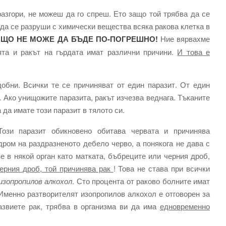
азгори, не можеш да го спреш. Ето защо той трябва да се
 да се разруши с химически вещества всяка ракова клетка в
ЩО НЕ МОЖЕ ДА БЪДЕ ПО-ПОГРЕШНО!
Ние вярвахме
ята и ракът на гърдата имат различни причини.
И това е
добни. Всички те се причиняват от един паразит. От един
.
Ако унищожите паразита, ракът изчезва веднага. Тъканите
 да имате този паразит в тялото си.
ози паразит обикновено обитава червата и причинява
дром на раздразненото дебело черво, а понякога не дава с
е в някой орган като матката, бъбреците или черния дроб,
черния дроб, той причинява рак
! Това не става при всички
изопропилов алкохол
. Сто процента от раково болните имат
 Именно разтворителят изопропилов алкохол е отговорен за
азвиете рак, трябва в организма ви да има
едновременно