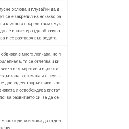
апусне охлюва и плувайки да д
ът се е закрепил на някакво ра
епи към него посредством смук
 да се инцистира (да образува
ва и се разтваря във водата.
 обвивка е много лепкава, но п
рилепнала, тя се отлепва и ки
вивка е от кератин и е „почти
есдъвкана в стомаха и е неуяз
гне дванадесетопръстника, кон
бвивката и освобождава кистат
апочва развитието си, за да се
 много години и може да отдел
ижение.