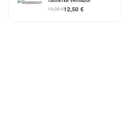
таблетки Vermazol
12,50
€
14,00
€