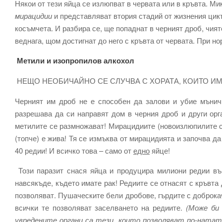
Някои от тези яйца се излюпват в червата или в кръвта. М
мирацидии
и представляват втория стадий от жизнения цикъ
косъмчета. И разбира се, ще попаднат в черният дроб, чия
веднага, щом достигнат до него с кръвта от червата. При н
Метили и изопропилов алкохол
НЕЩО НЕОБИЧАЙНО СЕ СЛУЧВА С ХОРАТА, КОИТО ИМ
Черният им дроб не е способен да залови и убие мънич
разрешава да си направят дом в черния дроб и други орг
метилите се размножават! Мирацидиите (новоизлюпилите с
(топче) е жива! Тя се измъква от мирацидията и започва д
40 редии! И всичко това – само от
едно
яйце!
Този паразит снася яйца и продуцира милиони редии въ
навсякъде, където имате рак! Редиите се отнасят с кръвта д
позволяват. Пушаческите бели дробове, гърдите с доброкач
всички те позволяват заселването на редиите.
(Може би
увредените органи са тези, които позволяват по-ната