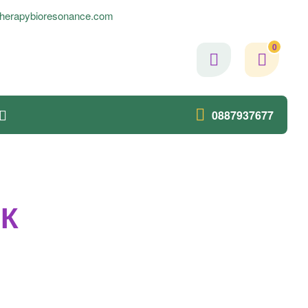
herapybioresonance.com
0
0887937677
РК