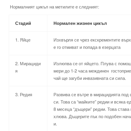
Нормалният цикъл на метилите е следният:
Стадий
Нормален жизнен цикъл
1. Яйце
Изхвърля се чрез екскрементите върх
е го отмиват и попада в езерцата
2. Мирациди
Излюпва се от яйцето. Плува с помощ
я
мери до 1-2 часа междинен гостоприе
чай ще загуби инвазивната си сила.
3. Редия
Развива се вътре в мирацидията под 
си. Това са “майките” редии и всяка 
8 месеца “дъщери” редии. Това става
хлюва. Дъщерите пък по подобен начи
и.