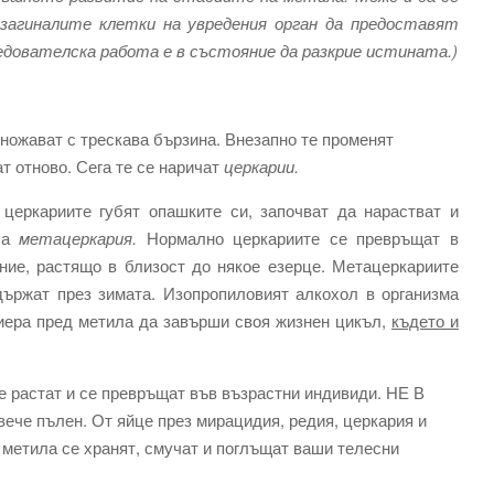
 загиналите клетки на увредения орган да предоставят
дователска работа е в състояние да разкрие истината.)
множават с трескава бързина. Внезапно те променят
т отново. Сега те се наричат
церкарии.
церкариите губят опашките си, започват да нарастват и
ича
метацеркария.
Нормално церкариите се превръщат в
ение, растящо в близост до някое езерце. Метацеркариите
държат през зимата. Изопропиловият алкохол в организма
риера пред метила да завърши своя жизнен цикъл,
където и
те растат и се превръщат във възрастни индивиди. НЕ В
че пълен. От яйце през мирацидия, редия, церкария и
 метила се хранят, смучат и поглъщат ваши телесни