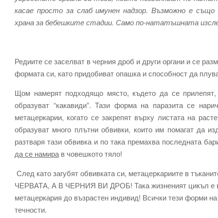
касае просто за слаб имунен надзор. Възможно е също
храна за бебешките стадии. Само по-нататъшната изсле
Редиите се заселват в черния дроб и други органи и се раз
формата си, като придобиват опашка и способност да плува
Щом намерят подходящо място, където да се прилепят, 
образуват “какавиди”. Тази форма на паразита се нар
метацеркарии, когато се закрепят върху листата на раст
образуват много плътни обвивки, които им помагат да из
разтваря тази обвивка и по така премахва последната ба
да се намира
в човешкото тяло!
След като загубят обвивката си, метацеркариите в тъкани
ЧЕРВАТА, А В ЧЕРНИЯ ВИ ДРОБ! Така жизненият цикъл е ве
метацеркария до възрастен индивид! Всички тези форми на
течности.