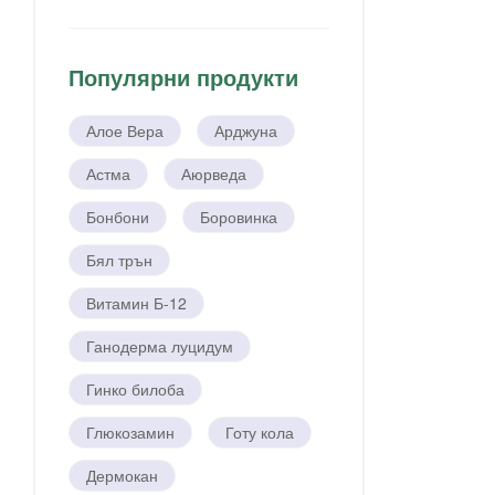
Популярни продукти
Алое Вера
Арджуна
Астма
Аюрведа
Бонбони
Боровинка
Бял трън
Витамин Б-12
Ганодерма луцидум
Гинко билоба
Глюкозамин
Готу кола
Дермокан