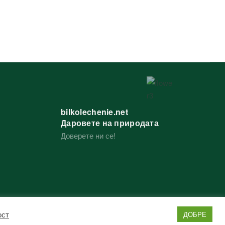
bilkolechenie.net
Даровете на природата
Доверете ни се!
ост
ДОБРЕ