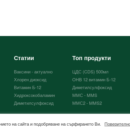
Статии
Топ продукти
Ваксини - актуално
ЦДС (CDS) 500мл
Хлорен диоксид
OHB 12 витамин Б-12
Витамин Б-12
Диметилсулфоксид
Хидроксокобаламин
ММС - MMS
Диметилсулфоксид
ММС2 - MMS2
ржанието на сайта и подобряване на сърфирането Ви.
Поверителн