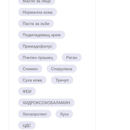
Масло за лице
Нормална кожа
Паста за зъби
Подмладяващ крем
Примадофилус
Пчелен прашец
Риган
Спимен
Спирулина
Суха кожа
Тричуп
ФЕИ
ХИДРОКСОКОБАЛАМИН
Хепапротект
Хуск
ЦДС