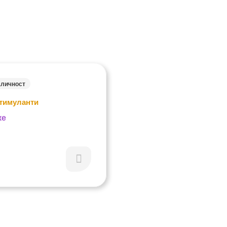
аличност
тимуланти
ке