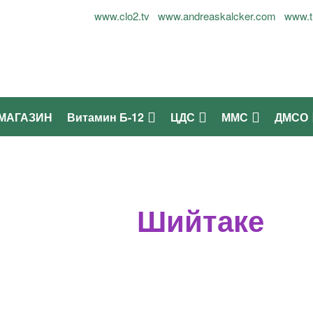
лог Огнян Симеонов - 0899937677
www.clo2.tv
www.andreaskalcker.com
www.t
МАГАЗИН
Витамин Б-12
ЦДС
ММС
ДМСО
Шийтаке