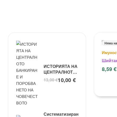
Няма н
Имунос
Шийта
ИСТОРИЯТА НА
8,59
€
ЦЕНТРАЛНОТО
БАНКИРАНЕ И
10,00
€
13,00
€
ПОРОБВАНЕТО
НА
ЧОВЕЧЕСТВОТО
Систематизиран