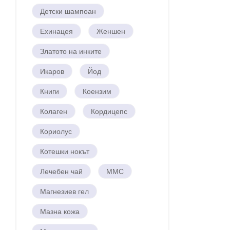
Детски шампоан
Ехинацея
Женшен
Златото на инките
Икаров
Йод
Книги
Коензим
Колаген
Кордицепс
Кориолус
Котешки нокът
Лечебен чай
ММС
Магнезиев гел
Мазна кожа