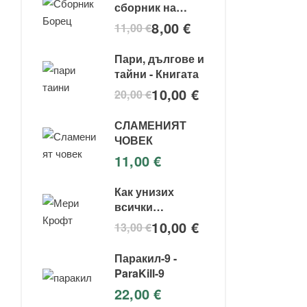
сборник на
съвременния
8,00
€
11,00
€
боец за свобода
Пари, дългове и
тайни - Книгата
10,00
€
20,00
€
СЛАМЕНИЯТ
ЧОВЕК
11,00
€
Как унизих
всички
институции -
10,00
€
13,00
€
Мери крофт
Паракил-9 -
ParaKill-9
22,00
€