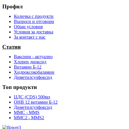
Профил
Количка с продукти
Въпроси и отговори
Общи условия
Условия за доставка
За контакт с нас
Статии
Ваксини - актуално
Хлорен диоксид
Витамин Б-12
Хидроксокобаламин
Диметилсулфоксид
Топ продукти
ЦДС (CDS) 500мл
OHB 12 витамин Б-12
Диметилсулфоксид
ММС - MMS
ММС2 - MMS2