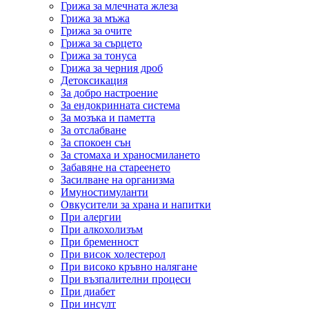
Грижа за млечната жлеза
Грижа за мъжа
Грижа за очите
Грижа за сърцето
Грижа за тонуса
Грижа за черния дроб
Детоксикация
За добро настроение
За ендокринната система
За мозъка и паметта
За отслабване
За спокоен сън
За стомаха и храносмилането
Забавяне на стареенето
Засилване на организма
Имуностимуланти
Овкусители за храна и напитки
При алергии
При алкохолизъм
При бременност
При висок холестерол
При високо кръвно налягане
При възпалителни процеси
При диабет
При инсулт