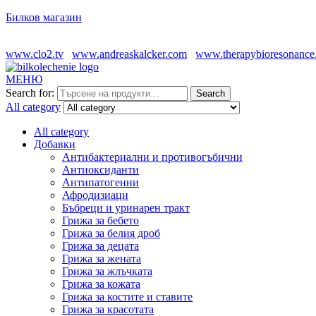
Билков магазин
www.clo2.tv
www.andreaskalcker.com
www.therapybioresonance
МЕНЮ
Search for:
Search
All category
All category
Добавки
Антибактериални и противогъбични
Антиоксиданти
Антипатогенни
Афродизиаци
Бъбреци и уринарен тракт
Грижа за бебето
Грижа за белия дроб
Грижа за децата
Грижа за жената
Грижа за жлъчката
Грижа за кожата
Грижа за костите и ставите
Грижа за красотата