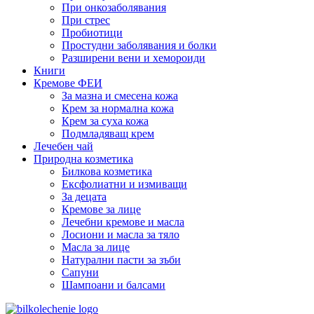
При онкозаболявания
При стрес
Пробиотици
Простудни заболявания и болки
Разширени вени и хемороиди
Книги
Кремове ФЕИ
За мазна и смесена кожа
Крем за нормална кожа
Крем за суха кожа
Подмладяващ крем
Лечебен чай
Природна козметика
Билкова козметика
Ексфолиатни и измиващи
За децата
Кремове за лице
Лечебни кремове и масла
Лосиони и масла за тяло
Масла за лице
Натурални пасти за зъби
Сапуни
Шампоани и балсами