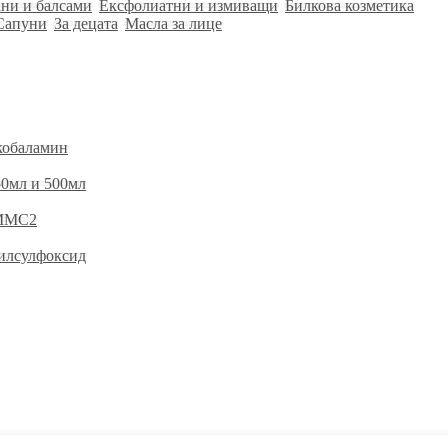
ни и балсами
Ексфолиатни и измиващи
Билкова козметика
Сапуни
За децата
Масла за лице
кобаламин
0мл и 500мл
 ММС2
илсулфоксид