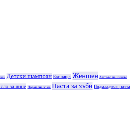
Женшен
Детски шампоан
Ехинацея
кан
Златото на инките
Паста за зъби
сло за лице
Подмладяващ крем
Нормална кожа