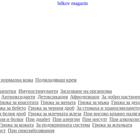
 нормална кожа
Подмладяващ крем
напитки
Имуностимуланти
Засилване на организма
Антиоксиданти
Детоксикация
Афродизиаци
За добро настрое
Грижа за красотата
Грижа за жената
Грижа за мъжа
Грижа за дец
жа за бебето
Грижа за черния дроб
За стомаха и храносмилането
а белия дроб
Грижа за млечната жлеза
При високо кръвно наляг
ия и болки
При диабет
При алергии
При инсулт
При алкохоли
Грижа за кожата
За ендокринната система
Грижа за жлъчката
ост
При онкозаболявания