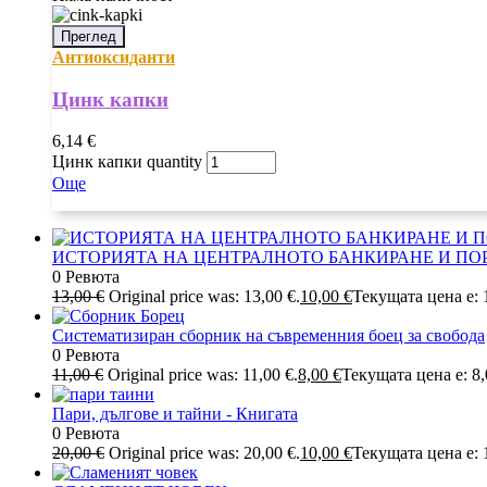
Преглед
Антиоксиданти
Цинк капки
6,14
€
Цинк капки quantity
Още
ИСТОРИЯТА НА ЦЕНТРАЛНОТО БАНКИРАНЕ И ПО
0 Ревюта
13,00
€
Original price was: 13,00 €.
10,00
€
Текущата цена е: 1
Систематизиран сборник на съвременния боец за свобода
0 Ревюта
11,00
€
Original price was: 11,00 €.
8,00
€
Текущата цена е: 8,
Пари, дългове и тайни - Книгата
0 Ревюта
20,00
€
Original price was: 20,00 €.
10,00
€
Текущата цена е: 1