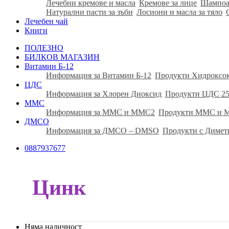
Лечебни кремове и масла
Кремове за лице
Шампоа
Натурални пасти за зъби
Лосиони и масла за тяло
Лечебен чай
Книги
ПОЛЕЗНО
БИЛКОВ МАГАЗИН
Витамин Б-12
Информация за Витамин Б-12
Продукти Хидроксо
ЦДС
Информация за Хлорен Диоксид
Продукти ЦДС 25
ММС
Информация за ММС и ММС2
Продукти ММС и
ДМСО
Информация за ДМСО – DMSO
Продукти с Димет
0887937677
Цинк
Няма наличност