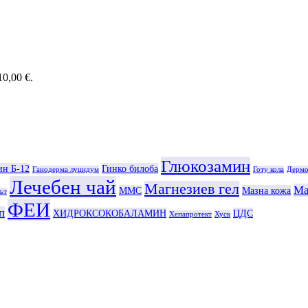
0,00 €.
Глюкозамин
ин Б-12
Гинко билоба
Ганодерма луцидум
Готу кола
Дермо
Лечебен чай
Магнезиев гел
Ма
ММС
Мазна кожа
ът
ФЕИ
п
ХИДРОКСОКОБАЛАМИН
ЦДС
Хепапротект
Хуск