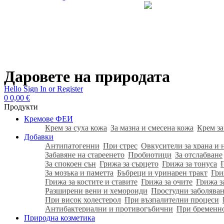
Даровете на природата
Hello
Sign In or Register
0
0,00
€
Продукти
Кремове ФЕИ
Крем за суха кожа
За мазна и смесена кожа
Крем за
Добавки
Антипатогенни
При стрес
Овкусители за храна и 
Забавяне на стареенето
Пробиотици
За отслабване
За спокоен сън
Грижа за сърцето
Грижа за тонуса
За мозъка и паметта
Бъбреци и уринарен тракт
Гри
Грижа за костите и ставите
Грижа за очите
Грижа з
Разширени вени и хемороиди
Простудни заболяван
При висок холестерол
При възпалителни процеси
Антибактериални и противогъбични
При бременн
Природна козметика