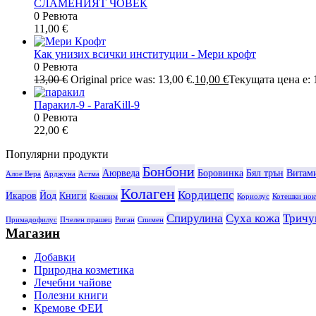
СЛАМЕНИЯТ ЧОВЕК
0 Ревюта
11,00
€
Как унизих всички институции - Мери крофт
0 Ревюта
13,00
€
Original price was: 13,00 €.
10,00
€
Текущата цена е: 1
Паракил-9 - ParaKill-9
0 Ревюта
22,00
€
Популярни продукти
Бонбони
Аюрведа
Боровинка
Бял трън
Витам
Алое Вера
Арджуна
Астма
Колаген
Кордицепс
Икаров
Йод
Книги
Коензим
Кориолус
Котешки нок
Спирулина
Суха кожа
Тричу
Примадофилус
Пчелен прашец
Риган
Спимен
Магазин
Добавки
Природна козметика
Лечебни чайове
Полезни книги
Кремове ФЕИ