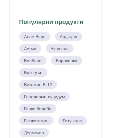
Популярни продукти
Алое Вера
Арджуна
Астма
Аюрведа
Бонбони
Боровинка
Бял трън
Витамин Б-12
Ганодерма луцидум
Гинко билоба
Глюкозамин
Готу кола
Дермокан