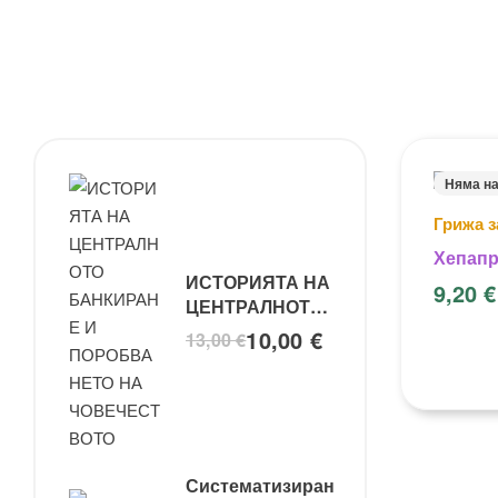
Няма н
Грижа з
Хепапр
ИСТОРИЯТА НА
детокс
9,20
€
ЦЕНТРАЛНОТО
енергиз
БАНКИРАНЕ И
10,00
€
13,00
€
ПОРОБВАНЕТО
НА
ЧОВЕЧЕСТВОТО
Систематизиран