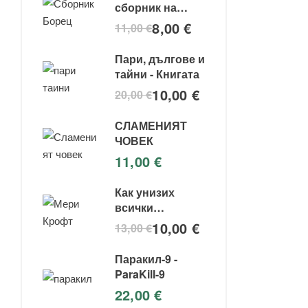
сборник на
съвременния
8,00
€
11,00
€
боец за свобода
Пари, дългове и
тайни - Книгата
10,00
€
20,00
€
СЛАМЕНИЯТ
ЧОВЕК
11,00
€
Как унизих
всички
институции -
10,00
€
13,00
€
Мери крофт
Паракил-9 -
ParaKill-9
22,00
€