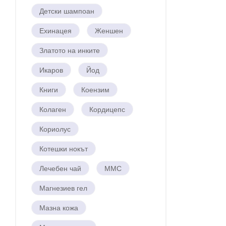
Детски шампоан
Ехинацея
Женшен
Златото на инките
Икаров
Йод
Книги
Коензим
Колаген
Кордицепс
Кориолус
Котешки нокът
Лечебен чай
ММС
Магнезиев гел
Мазна кожа