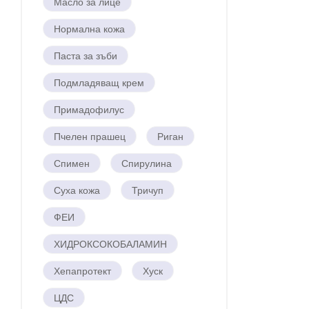
Масло за лице
Нормална кожа
Паста за зъби
Подмладяващ крем
Примадофилус
Пчелен прашец
Риган
Спимен
Спирулина
Суха кожа
Тричуп
ФЕИ
ХИДРОКСОКОБАЛАМИН
Хепапротект
Хуск
ЦДС