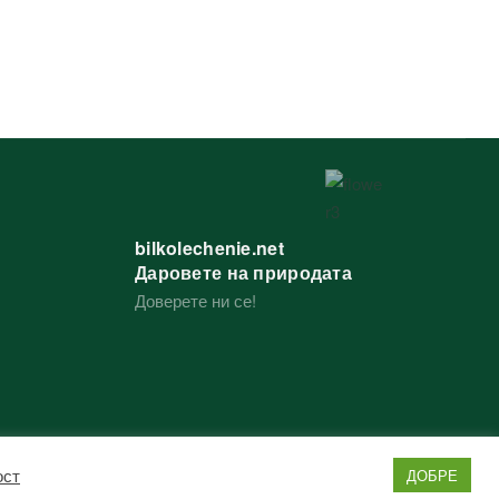
bilkolechenie.net
Даровете на природата
Доверете ни се!
ост
ДОБРЕ