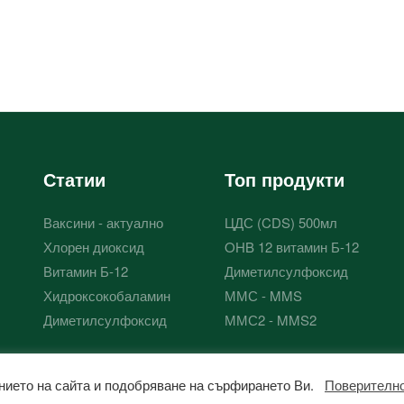
Статии
Топ продукти
Ваксини - актуално
ЦДС (CDS) 500мл
Хлорен диоксид
OHB 12 витамин Б-12
Витамин Б-12
Диметилсулфоксид
Хидроксокобаламин
ММС - MMS
Диметилсулфоксид
ММС2 - MMS2
ржанието на сайта и подобряване на сърфирането Ви.
Поверителн