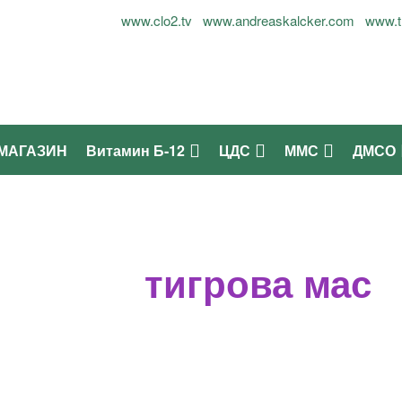
лог Огнян Симеонов - 0899937677
www.clo2.tv
www.andreaskalcker.com
www.t
МАГАЗИН
Витамин Б-12
ЦДС
ММС
ДМСО
тигрова мас