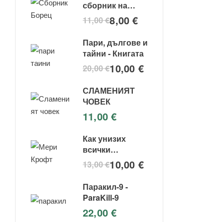
сборник на
съвременния
8,00
€
11,00
€
боец за свобода
Пари, дългове и
тайни - Книгата
10,00
€
20,00
€
СЛАМЕНИЯТ
ЧОВЕК
11,00
€
Как унизих
всички
институции -
10,00
€
13,00
€
Мери крофт
Паракил-9 -
ParaKill-9
22,00
€