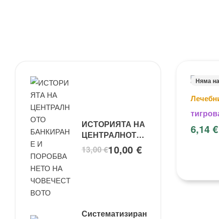
Няма н
Лечебн
тигров
ИСТОРИЯТА НА
тигър
6,14
€
ЦЕНТРАЛНОТО
БАНКИРАНЕ И
10,00
€
13,00
€
ПОРОБВАНЕТО
НА
ЧОВЕЧЕСТВОТО
Систематизиран