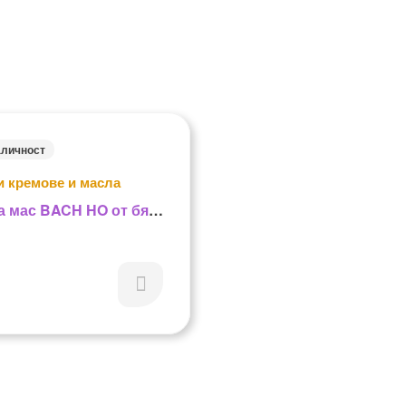
аличност
и кремове и масла
а мас BACH HO от бял