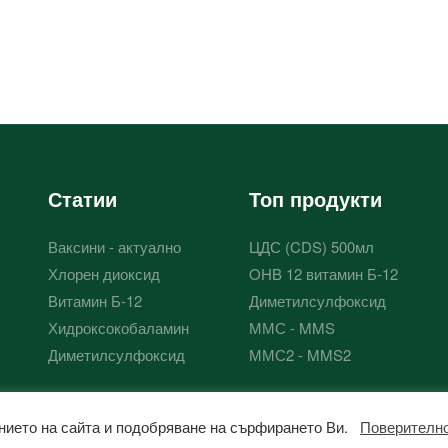
Статии
Топ продукти
Ваксини - актуално
ЦДС (CDS) 500мл
Хлорен диоксид
OHB 12 витамин Б-12
Витамин Б-12
Диметилсулфоксид
Хидроксокобаламин
ММС - MMS
Диметилсулфоксид
ММС2 - MMS2
ржанието на сайта и подобряване на сърфирането Ви.
Поверителн