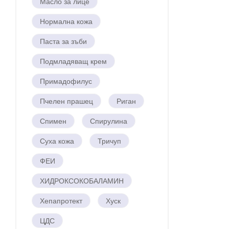
Масло за лице
Нормална кожа
Паста за зъби
Подмладяващ крем
Примадофилус
Пчелен прашец
Риган
Спимен
Спирулина
Суха кожа
Тричуп
ФЕИ
ХИДРОКСОКОБАЛАМИН
Хепапротект
Хуск
ЦДС