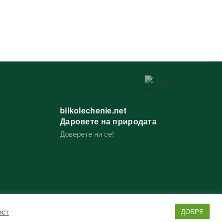
bilkolechenie.net
Даровете на природата
Доверете ни се!
ост
ДОБРЕ