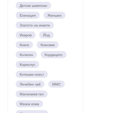
Детски шампоан
Ехинацея
Женшен
Златото на инките
Икаров
Йод
Книги
Коензим
Колаген
Кордицепс
Кориолус
Котешки нокът
Лечебен чай
ММС
Магнезиев гел
Мазна кожа