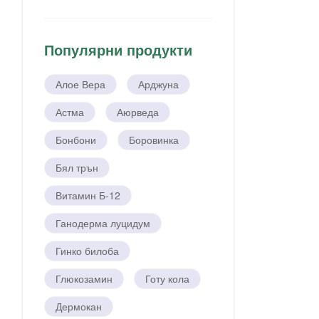
Популярни продукти
Алое Вера
Арджуна
Астма
Аюрведа
Бонбони
Боровинка
Бял трън
Витамин Б-12
Ганодерма луцидум
Гинко билоба
Глюкозамин
Готу кола
Дермокан