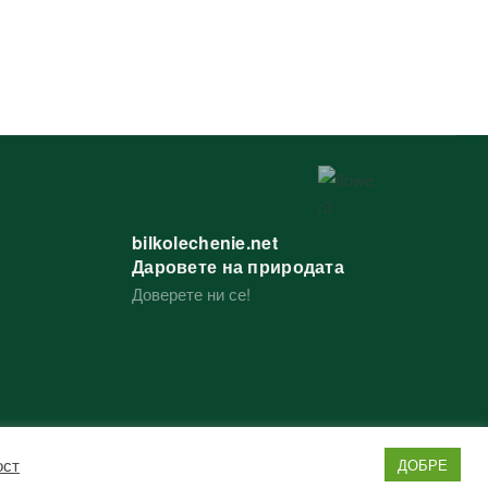
bilkolechenie.net
Даровете на природата
Доверете ни се!
ост
ДОБРЕ