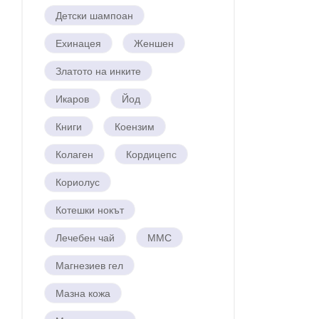
Детски шампоан
Ехинацея
Женшен
Златото на инките
Икаров
Йод
Книги
Коензим
Колаген
Кордицепс
Кориолус
Котешки нокът
Лечебен чай
ММС
Магнезиев гел
Мазна кожа