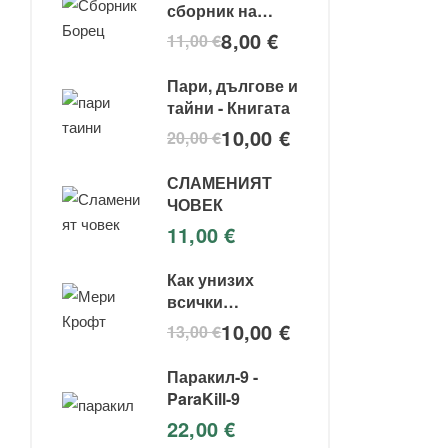
сборник на
съвременния
8,00
€
11,00
€
боец за свобода
Пари, дългове и
тайни - Книгата
10,00
€
20,00
€
СЛАМЕНИЯТ
ЧОВЕК
11,00
€
Как унизих
всички
институции -
10,00
€
13,00
€
Мери крофт
Паракил-9 -
ParaKill-9
22,00
€