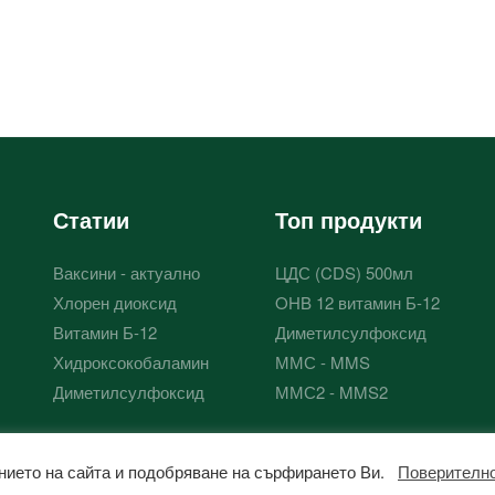
Статии
Топ продукти
Ваксини - актуално
ЦДС (CDS) 500мл
Хлорен диоксид
OHB 12 витамин Б-12
Витамин Б-12
Диметилсулфоксид
Хидроксокобаламин
ММС - MMS
Диметилсулфоксид
ММС2 - MMS2
ржанието на сайта и подобряване на сърфирането Ви.
Поверителн