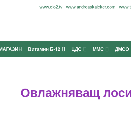
лог Огнян Симеонов - 0899937677
www.clo2.tv
www.andreaskalcker.com
www.t
МАГАЗИН
Витамин Б-12
ЦДС
ММС
ДМСО
Овлажняващ лос