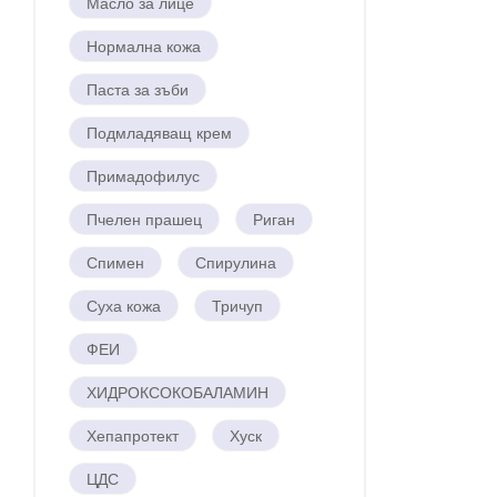
Масло за лице
Нормална кожа
Паста за зъби
Подмладяващ крем
Примадофилус
Пчелен прашец
Риган
Спимен
Спирулина
Суха кожа
Тричуп
ФЕИ
ХИДРОКСОКОБАЛАМИН
Хепапротект
Хуск
ЦДС