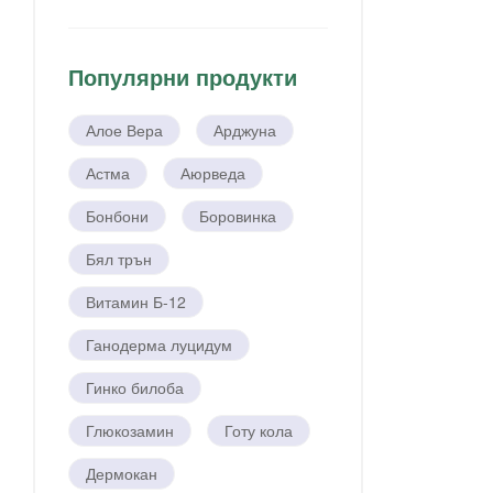
Популярни продукти
Алое Вера
Арджуна
Астма
Аюрведа
Бонбони
Боровинка
Бял трън
Витамин Б-12
Ганодерма луцидум
Гинко билоба
Глюкозамин
Готу кола
Дермокан