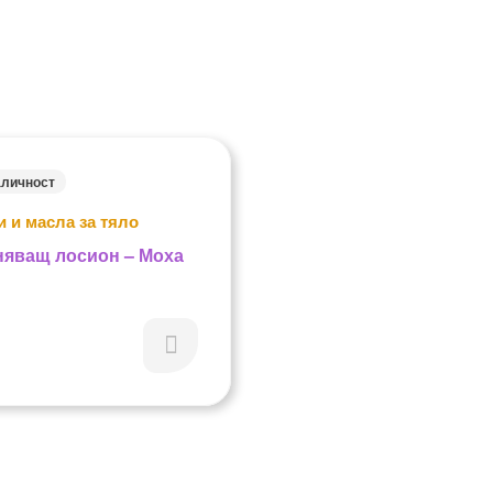
аличност
 и масла за тяло
яващ лосион – Моха