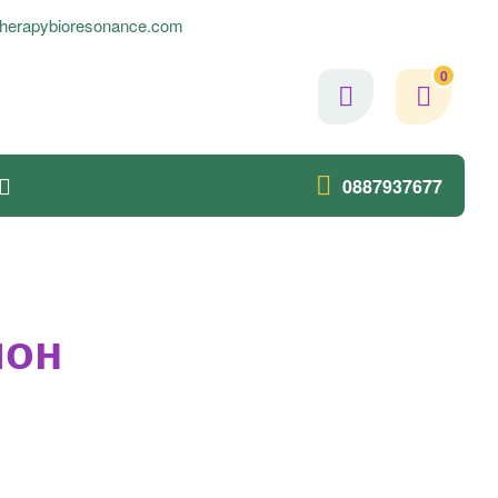
herapybioresonance.com
0
0887937677
ион