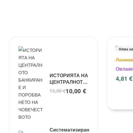
Няма н
Лосиони
Овлажн
ИСТОРИЯТА НА
4,81
€
ЦЕНТРАЛНОТО
БАНКИРАНЕ И
10,00
€
13,00
€
ПОРОБВАНЕТО
НА
ЧОВЕЧЕСТВОТО
Систематизиран