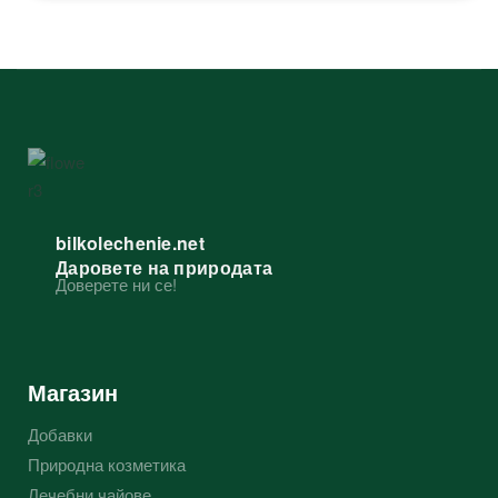
bilkolechenie.net
Даровете на природата
Доверете ни се!
Магазин
Добавки
Природна козметика
Лечебни чайове