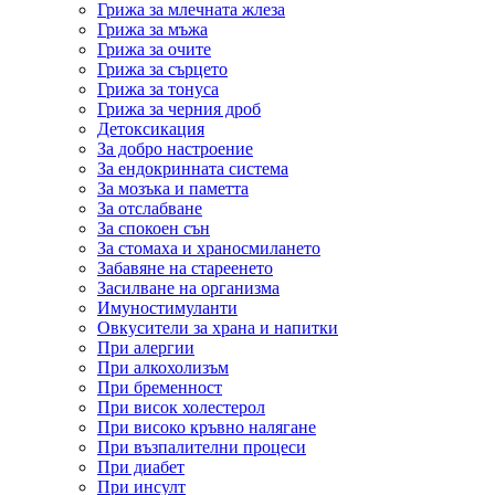
Грижа за млечната жлеза
Грижа за мъжа
Грижа за очите
Грижа за сърцето
Грижа за тонуса
Грижа за черния дроб
Детоксикация
За добро настроение
За ендокринната система
За мозъка и паметта
За отслабване
За спокоен сън
За стомаха и храносмилането
Забавяне на стареенето
Засилване на организма
Имуностимуланти
Овкусители за храна и напитки
При алергии
При алкохолизъм
При бременност
При висок холестерол
При високо кръвно налягане
При възпалителни процеси
При диабет
При инсулт