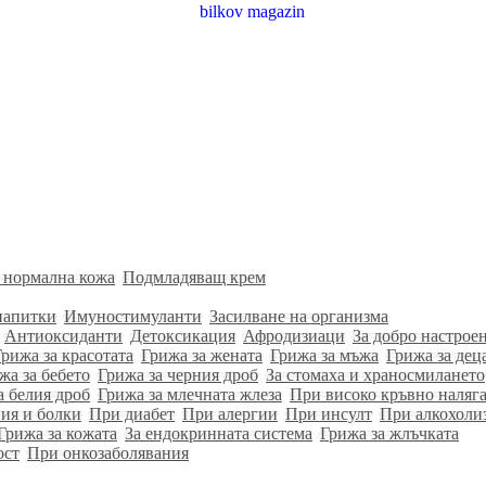
 нормална кожа
Подмладяващ крем
напитки
Имуностимуланти
Засилване на организма
Антиоксиданти
Детоксикация
Афродизиаци
За добро настрое
Грижа за красотата
Грижа за жената
Грижа за мъжа
Грижа за дец
жа за бебето
Грижа за черния дроб
За стомаха и храносмилането
а белия дроб
Грижа за млечната жлеза
При високо кръвно наляг
ия и болки
При диабет
При алергии
При инсулт
При алкохоли
Грижа за кожата
За ендокринната система
Грижа за жлъчката
ост
При онкозаболявания