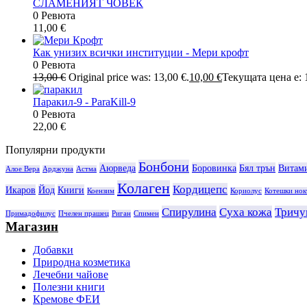
СЛАМЕНИЯТ ЧОВЕК
0 Ревюта
11,00
€
Как унизих всички институции - Мери крофт
0 Ревюта
13,00
€
Original price was: 13,00 €.
10,00
€
Текущата цена е: 1
Паракил-9 - ParaKill-9
0 Ревюта
22,00
€
Популярни продукти
Бонбони
Аюрведа
Боровинка
Бял трън
Витам
Алое Вера
Арджуна
Астма
Колаген
Кордицепс
Икаров
Йод
Книги
Коензим
Кориолус
Котешки нок
Спирулина
Суха кожа
Тричу
Примадофилус
Пчелен прашец
Риган
Спимен
Магазин
Добавки
Природна козметика
Лечебни чайове
Полезни книги
Кремове ФЕИ