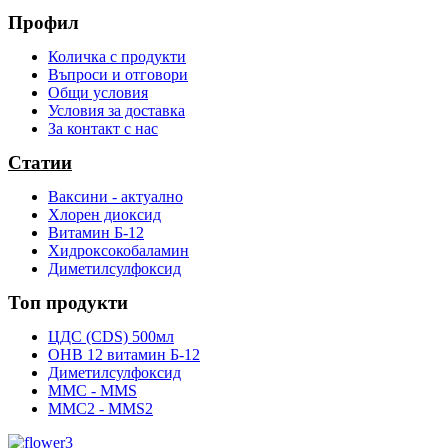
Профил
Количка с продукти
Въпроси и отговори
Общи условия
Условия за доставка
За контакт с нас
Статии
Ваксини - актуално
Хлорен диоксид
Витамин Б-12
Хидроксокобаламин
Диметилсулфоксид
Топ продукти
ЦДС (CDS) 500мл
OHB 12 витамин Б-12
Диметилсулфоксид
ММС - MMS
ММС2 - MMS2