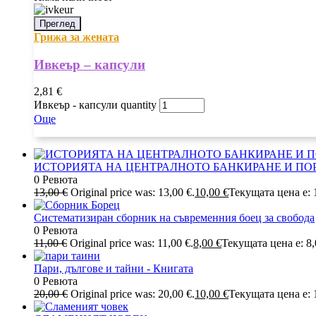
Преглед
Грижа за жената
Ивкеър – капсули
2,81
€
Ивкеър - капсули quantity
Още
ИСТОРИЯТА НА ЦЕНТРАЛНОТО БАНКИРАНЕ И ПО
0 Ревюта
13,00
€
Original price was: 13,00 €.
10,00
€
Текущата цена е: 1
Систематизиран сборник на съвременния боец за свобода
0 Ревюта
11,00
€
Original price was: 11,00 €.
8,00
€
Текущата цена е: 8,
Пари, дългове и тайни - Книгата
0 Ревюта
20,00
€
Original price was: 20,00 €.
10,00
€
Текущата цена е: 1