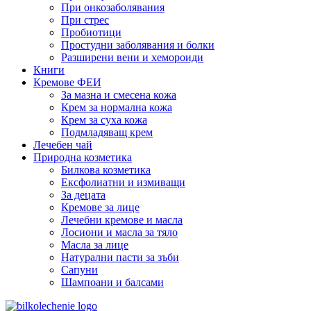
При онкозаболявания
При стрес
Пробиотици
Простудни заболявания и болки
Разширени вени и хемороиди
Книги
Кремове ФЕИ
За мазна и смесена кожа
Крем за нормална кожа
Крем за суха кожа
Подмладяващ крем
Лечебен чай
Природна козметика
Билкова козметика
Ексфолиатни и измиващи
За децата
Кремове за лице
Лечебни кремове и масла
Лосиони и масла за тяло
Масла за лице
Натурални пасти за зъби
Сапуни
Шампоани и балсами