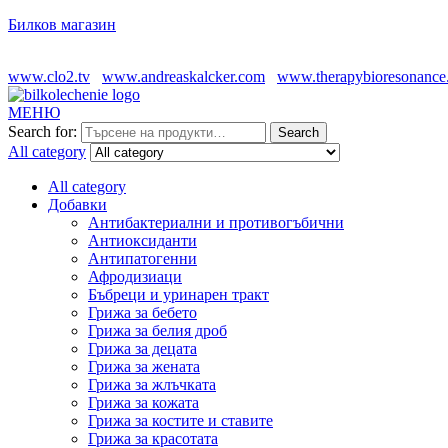
Билков магазин
www.clo2.tv
www.andreaskalcker.com
www.therapybioresonance
МЕНЮ
Search for:
Search
All category
All category
Добавки
Антибактериални и противогъбични
Антиоксиданти
Антипатогенни
Афродизиаци
Бъбреци и уринарен тракт
Грижа за бебето
Грижа за белия дроб
Грижа за децата
Грижа за жената
Грижа за жлъчката
Грижа за кожата
Грижа за костите и ставите
Грижа за красотата