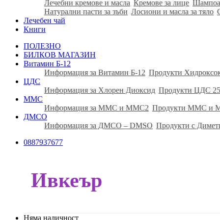
Лечебни кремове и масла
Кремове за лице
Шампоа
Натурални пасти за зъби
Лосиони и масла за тяло
Лечебен чай
Книги
ПОЛЕЗНО
БИЛКОВ МАГАЗИН
Витамин Б-12
Информация за Витамин Б-12
Продукти Хидроксо
ЦДС
Информация за Хлорен Диоксид
Продукти ЦДС 25
ММС
Информация за ММС и ММС2
Продукти ММС и
ДМСО
Информация за ДМСО – DMSO
Продукти с Димет
0887937677
Ивкеър
Няма наличност