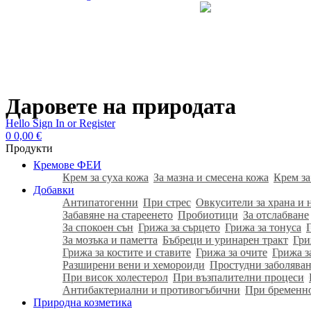
Даровете на природата
Hello
Sign In or Register
0
0,00
€
Продукти
Кремове ФЕИ
Крем за суха кожа
За мазна и смесена кожа
Крем за
Добавки
Антипатогенни
При стрес
Овкусители за храна и 
Забавяне на стареенето
Пробиотици
За отслабване
За спокоен сън
Грижа за сърцето
Грижа за тонуса
За мозъка и паметта
Бъбреци и уринарен тракт
Гри
Грижа за костите и ставите
Грижа за очите
Грижа з
Разширени вени и хемороиди
Простудни заболяван
При висок холестерол
При възпалителни процеси
Антибактериални и противогъбични
При бременн
Природна козметика