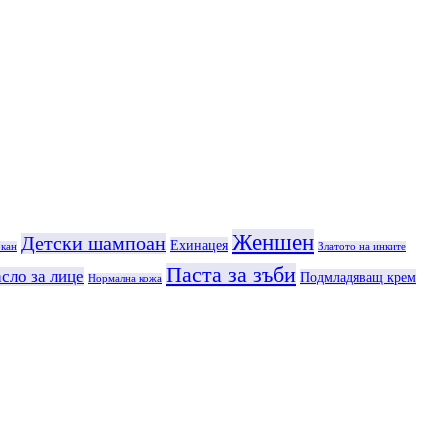
Женшен
Детски шампоан
Ехинацея
кан
Златото на инките
Паста за зъби
сло за лице
Подмладяващ крем
Нормална кожа