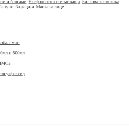
ни и балсами
Ексфолиатни и измиващи
Билкова козметика
Сапуни
За децата
Масла за лице
кобаламин
0мл и 500мл
 ММС2
илсулфоксид