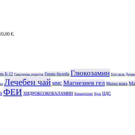
0,00 €.
Глюкозамин
ин Б-12
Гинко билоба
Ганодерма луцидум
Готу кола
Дермо
Лечебен чай
Магнезиев гел
Ма
ММС
Мазна кожа
ът
ФЕИ
п
ХИДРОКСОКОБАЛАМИН
ЦДС
Хепапротект
Хуск