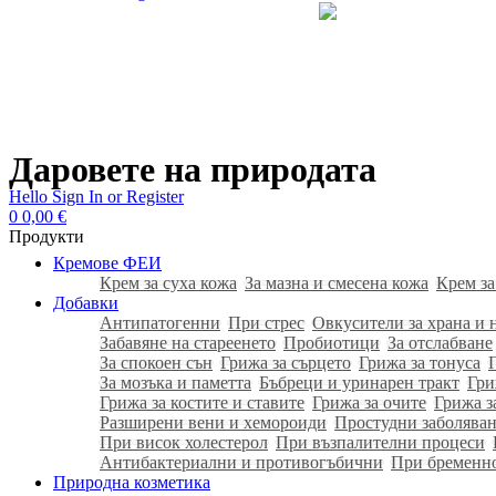
Даровете на природата
Hello
Sign In or Register
0
0,00
€
Продукти
Кремове ФЕИ
Крем за суха кожа
За мазна и смесена кожа
Крем за
Добавки
Антипатогенни
При стрес
Овкусители за храна и 
Забавяне на стареенето
Пробиотици
За отслабване
За спокоен сън
Грижа за сърцето
Грижа за тонуса
За мозъка и паметта
Бъбреци и уринарен тракт
Гри
Грижа за костите и ставите
Грижа за очите
Грижа з
Разширени вени и хемороиди
Простудни заболяван
При висок холестерол
При възпалителни процеси
Антибактериални и противогъбични
При бременн
Природна козметика