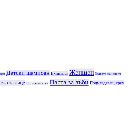
Женшен
Детски шампоан
Ехинацея
кан
Златото на инките
Паста за зъби
сло за лице
Подмладяващ крем
Нормална кожа