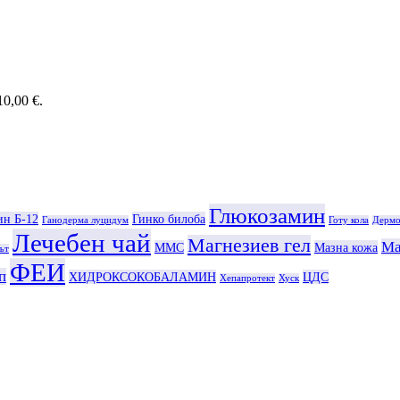
0,00 €.
Глюкозамин
ин Б-12
Гинко билоба
Ганодерма луцидум
Готу кола
Дермо
Лечебен чай
Магнезиев гел
Ма
ММС
Мазна кожа
ът
ФЕИ
п
ХИДРОКСОКОБАЛАМИН
ЦДС
Хепапротект
Хуск