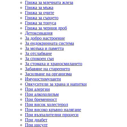
Грижа за млечната жлеза
Грижа за мъжа
Грижа за очите
Грижа за сърцето
Грижа за тонуса
Грижа за черния дроб
Детоксикация
За добро настроение
За ендокринната система
За мозъка и паметта
За отслабване
За спокоен сън
За стомаха и храносмилането
Забавяне на стареенето
Засилване на организма
Имуностимуланти
Овкусители за храна и напитки
При алергии
При алкохолизъм
При бременност
При висок холестерол
При високо кръвно налягане
При възпалителни процеси
При диабет
При инсулт