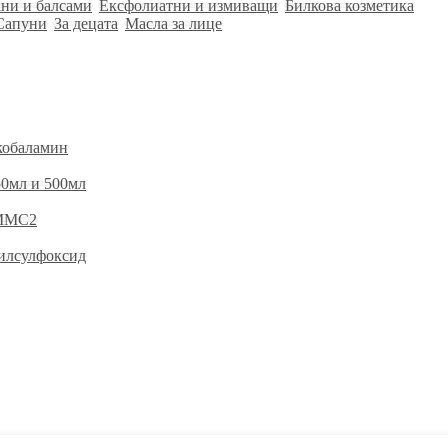
ни и балсами
Ексфолиатни и измиващи
Билкова козметика
Сапуни
За децата
Масла за лице
кобаламин
0мл и 500мл
 ММС2
илсулфоксид