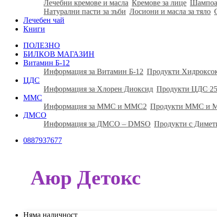
Лечебни кремове и масла
Кремове за лице
Шампоа
Натурални пасти за зъби
Лосиони и масла за тяло
Лечебен чай
Книги
ПОЛЕЗНО
БИЛКОВ МАГАЗИН
Витамин Б-12
Информация за Витамин Б-12
Продукти Хидроксо
ЦДС
Информация за Хлорен Диоксид
Продукти ЦДС 25
ММС
Информация за ММС и ММС2
Продукти ММС и
ДМСО
Информация за ДМСО – DMSO
Продукти с Димет
0887937677
Аюр Детокс
Няма наличност