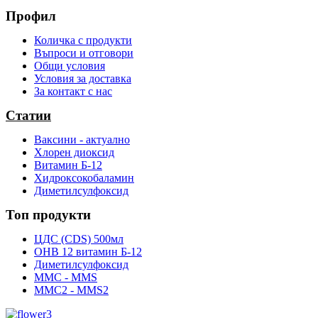
Профил
Количка с продукти
Въпроси и отговори
Общи условия
Условия за доставка
За контакт с нас
Статии
Ваксини - актуално
Хлорен диоксид
Витамин Б-12
Хидроксокобаламин
Диметилсулфоксид
Топ продукти
ЦДС (CDS) 500мл
OHB 12 витамин Б-12
Диметилсулфоксид
ММС - MMS
ММС2 - MMS2