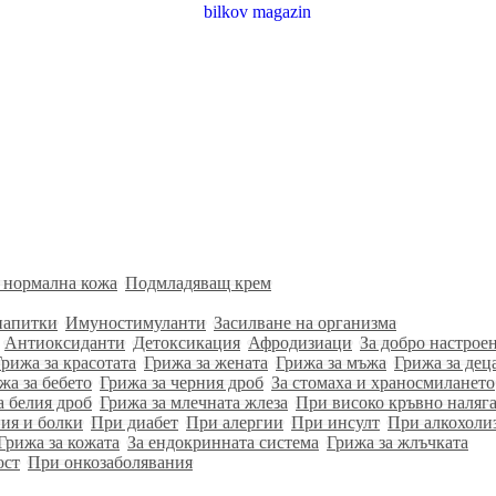
 нормална кожа
Подмладяващ крем
напитки
Имуностимуланти
Засилване на организма
Антиоксиданти
Детоксикация
Афродизиаци
За добро настрое
Грижа за красотата
Грижа за жената
Грижа за мъжа
Грижа за дец
жа за бебето
Грижа за черния дроб
За стомаха и храносмилането
а белия дроб
Грижа за млечната жлеза
При високо кръвно наляг
ия и болки
При диабет
При алергии
При инсулт
При алкохоли
Грижа за кожата
За ендокринната система
Грижа за жлъчката
ост
При онкозаболявания