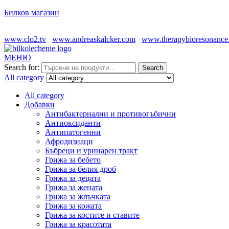
Билков магазин
www.clo2.tv
www.andreaskalcker.com
www.therapybioresonance
МЕНЮ
Search for:
Search
All category
All category
Добавки
Антибактериални и противогъбични
Антиоксиданти
Антипатогенни
Афродизиаци
Бъбреци и уринарен тракт
Грижа за бебето
Грижа за белия дроб
Грижа за децата
Грижа за жената
Грижа за жлъчката
Грижа за кожата
Грижа за костите и ставите
Грижа за красотата