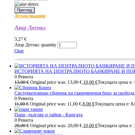
Преглед
Детоксикация
Аюр Детокс
3,27
€
Аюр Детокс quantity
Още
ИСТОРИЯТА НА ЦЕНТРАЛНОТО БАНКИРАНЕ И ПО
0 Ревюта
13,00
€
Original price was: 13,00 €.
10,00
€
Текущата цена е: 1
Систематизиран сборник на съвременния боец за свобода
0 Ревюта
11,00
€
Original price was: 11,00 €.
8,00
€
Текущата цена е: 8,
Пари, дългове и тайни - Книгата
0 Ревюта
20,00
€
Original price was: 20,00 €.
10,00
€
Текущата цена е: 1