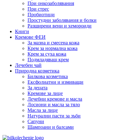
При онкозаболявания
При стрес
Пробиотици
Простудни заболявания и болки
Разширени вени и хемороиди
Книги
Кремове ФЕИ
За мазна и смесена кожа
Крем за нормална кожа
Крем за суха кожа
Подмладяващ крем
Лечебен чай
Природна козметика
Билкова козметика
Ексфолиатни и измиващи
За децата
Кремове за лице
Лечебни кремове и масла
Лосиони и масла за тяло
Масла за лице
Натурални пасти за зъби
Сапуни
Шампоани и балсами