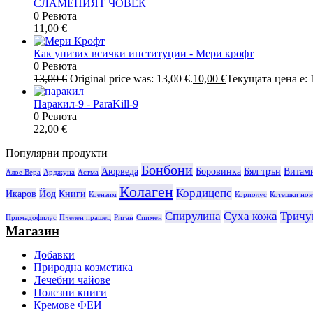
СЛАМЕНИЯТ ЧОВЕК
0 Ревюта
11,00
€
Как унизих всички институции - Мери крофт
0 Ревюта
13,00
€
Original price was: 13,00 €.
10,00
€
Текущата цена е: 1
Паракил-9 - ParaKill-9
0 Ревюта
22,00
€
Популярни продукти
Бонбони
Аюрведа
Боровинка
Бял трън
Витам
Алое Вера
Арджуна
Астма
Колаген
Кордицепс
Икаров
Йод
Книги
Коензим
Кориолус
Котешки нок
Спирулина
Суха кожа
Тричу
Примадофилус
Пчелен прашец
Риган
Спимен
Магазин
Добавки
Природна козметика
Лечебни чайове
Полезни книги
Кремове ФЕИ