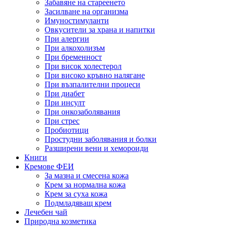
Забавяне на стареенето
Засилване на организма
Имуностимуланти
Овкусители за храна и напитки
При алергии
При алкохолизъм
При бременност
При висок холестерол
При високо кръвно налягане
При възпалителни процеси
При диабет
При инсулт
При онкозаболявания
При стрес
Пробиотици
Простудни заболявания и болки
Разширени вени и хемороиди
Книги
Кремове ФЕИ
За мазна и смесена кожа
Крем за нормална кожа
Крем за суха кожа
Подмладяващ крем
Лечебен чай
Природна козметика