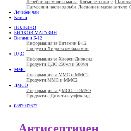
Лечебни кремове и масла
Кремове за лице
Шампоа
Натурални пасти за зъби
Лосиони и масла за тяло
Лечебен чай
Книги
ПОЛЕЗНО
БИЛКОВ МАГАЗИН
Витамин Б-12
Информация за Витамин Б-12
Продукти Хидроксокобаламин
ЦДС
Информация за Хлорен Диоксид
Продукти ЦДС 250мл и 500мл
ММС
Информация за ММС и ММС2
Продукти ММС и ММС2
ДМСО
Информация за ДМСО – DMSO
Продукти с Диметилсулфоксид
0887937677
Антисептичен