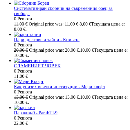
Систематизиран сборник на съвременния боец за
свобода
0 Ревюта
11,00
€
Original price was: 11,00 €.
8,00
€
Текущата цена е:
8,00 €.
Пари, дългове и тайни - Книгата
0 Ревюта
20,00
€
Original price was: 20,00 €.
10,00
€
Текущата цена е:
10,00 €.
СЛАМЕНИЯТ ЧОВЕК
0 Ревюта
11,00
€
Как унизих всички институции - Мери крофт
0 Ревюта
13,00
€
Original price was: 13,00 €.
10,00
€
Текущата цена е:
10,00 €.
Паракил-9 - ParaKill-9
0 Ревюта
22,00
€