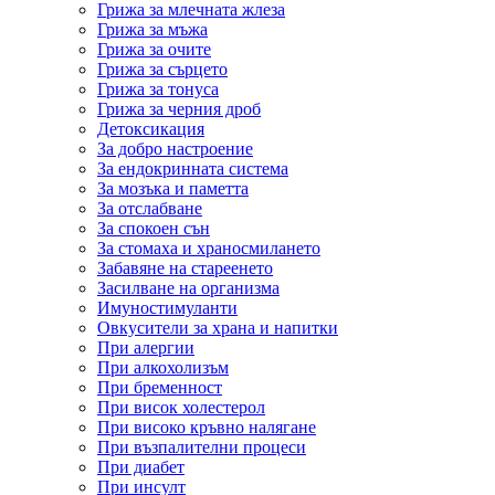
Грижа за млечната жлеза
Грижа за мъжа
Грижа за очите
Грижа за сърцето
Грижа за тонуса
Грижа за черния дроб
Детоксикация
За добро настроение
За ендокринната система
За мозъка и паметта
За отслабване
За спокоен сън
За стомаха и храносмилането
Забавяне на стареенето
Засилване на организма
Имуностимуланти
Овкусители за храна и напитки
При алергии
При алкохолизъм
При бременност
При висок холестерол
При високо кръвно налягане
При възпалителни процеси
При диабет
При инсулт