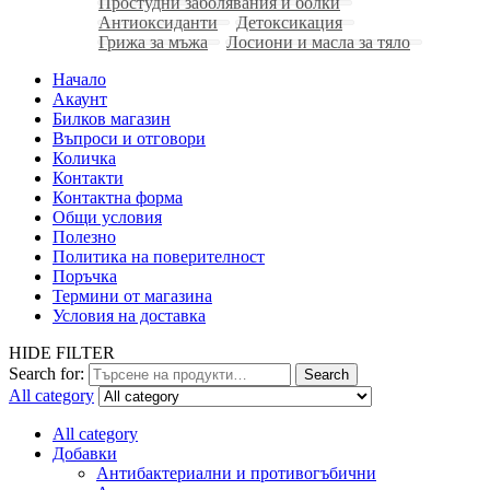
Простудни заболявания и болки
Антиоксиданти
Детоксикация
Грижа за мъжа
Лосиони и масла за тяло
Начало
Акаунт
Билков магазин
Въпроси и отговори
Количка
Контакти
Контактна форма
Общи условия
Полезно
Политика на поверителност
Поръчка
Термини от магазина
Условия на доставка
HIDE FILTER
Search for:
Search
All category
All category
Добавки
Антибактериални и противогъбични