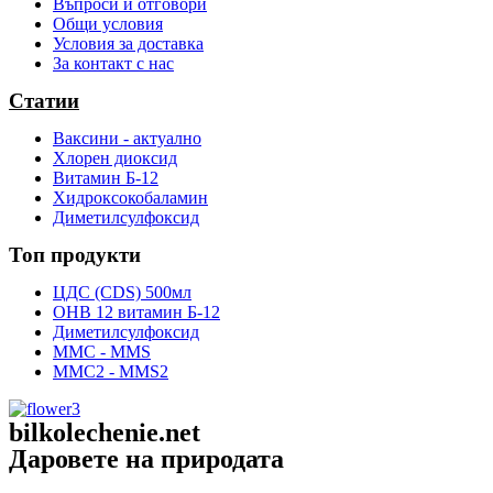
Въпроси и отговори
Общи условия
Условия за доставка
За контакт с нас
Статии
Ваксини - актуално
Хлорен диоксид
Витамин Б-12
Хидроксокобаламин
Диметилсулфоксид
Топ продукти
ЦДС (CDS) 500мл
OHB 12 витамин Б-12
Диметилсулфоксид
ММС - MMS
ММС2 - MMS2
bilkolechenie.net
Даровете на природата