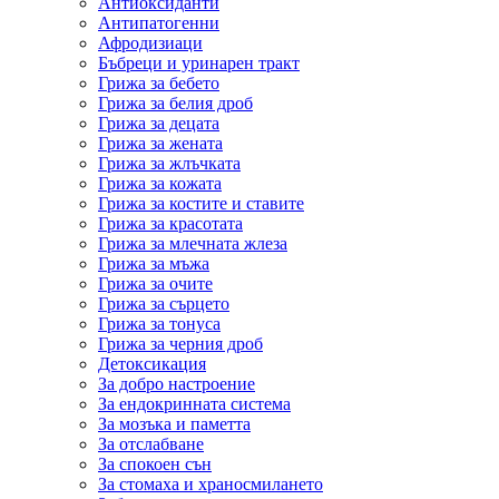
Антиоксиданти
Антипатогенни
Афродизиаци
Бъбреци и уринарен тракт
Грижа за бебето
Грижа за белия дроб
Грижа за децата
Грижа за жената
Грижа за жлъчката
Грижа за кожата
Грижа за костите и ставите
Грижа за красотата
Грижа за млечната жлеза
Грижа за мъжа
Грижа за очите
Грижа за сърцето
Грижа за тонуса
Грижа за черния дроб
Детоксикация
За добро настроение
За ендокринната система
За мозъка и паметта
За отслабване
За спокоен сън
За стомаха и храносмилането