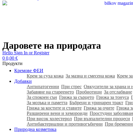
Даровете на природата
Hello
Sign In or Register
0
0,00
€
Продукти
Кремове ФЕИ
Крем за суха кожа
За мазна и смесена кожа
Крем за
Добавки
Антипатогенни
При стрес
Овкусители за храна и 
Забавяне на стареенето
Пробиотици
За отслабване
За спокоен сън
Грижа за сърцето
Грижа за тонуса
За мозъка и паметта
Бъбреци и уринарен тракт
Гри
Грижа за костите и ставите
Грижа за очите
Грижа з
Разширени вени и хемороиди
Простудни заболяван
При висок холестерол
При възпалителни процеси
Антибактериални и противогъбични
При бременн
Природна козметика