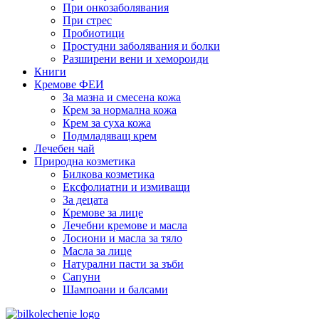
При онкозаболявания
При стрес
Пробиотици
Простудни заболявания и болки
Разширени вени и хемороиди
Книги
Кремове ФЕИ
За мазна и смесена кожа
Крем за нормална кожа
Крем за суха кожа
Подмладяващ крем
Лечебен чай
Природна козметика
Билкова козметика
Ексфолиатни и измиващи
За децата
Кремове за лице
Лечебни кремове и масла
Лосиони и масла за тяло
Масла за лице
Натурални пасти за зъби
Сапуни
Шампоани и балсами