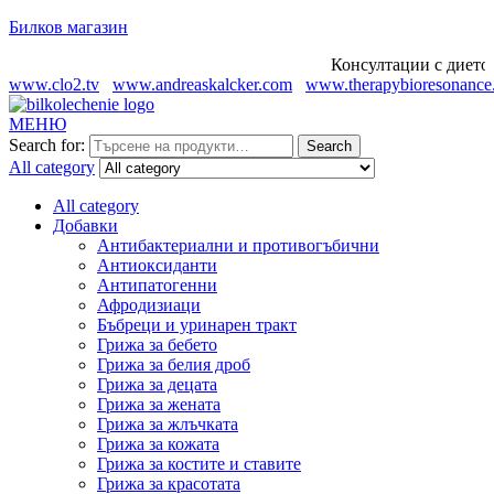
Билков магазин
Консултации с диетолог
www.clo2.tv
www.andreaskalcker.com
www.therapybioresonance
МЕНЮ
Search for:
Search
All category
All category
Добавки
Антибактериални и противогъбични
Антиоксиданти
Антипатогенни
Афродизиаци
Бъбреци и уринарен тракт
Грижа за бебето
Грижа за белия дроб
Грижа за децата
Грижа за жената
Грижа за жлъчката
Грижа за кожата
Грижа за костите и ставите
Грижа за красотата