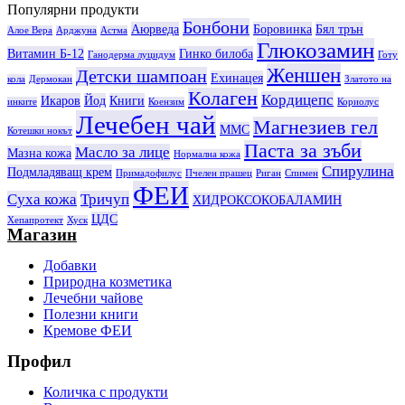
Популярни продукти
Бонбони
Аюрведа
Боровинка
Бял трън
Алое Вера
Арджуна
Астма
Глюкозамин
Витамин Б-12
Гинко билоба
Ганодерма луцидум
Готу
Женшен
Детски шампоан
Ехинацея
кола
Дермокан
Златото на
Колаген
Кордицепс
Икаров
Йод
Книги
инките
Коензим
Кориолус
Лечебен чай
Магнезиев гел
ММС
Котешки нокът
Паста за зъби
Масло за лице
Мазна кожа
Нормална кожа
Спирулина
Подмладяващ крем
Примадофилус
Пчелен прашец
Риган
Спимен
ФЕИ
Суха кожа
Тричуп
ХИДРОКСОКОБАЛАМИН
ЦДС
Хепапротект
Хуск
Магазин
Добавки
Природна козметика
Лечебни чайове
Полезни книги
Кремове ФЕИ
Профил
Количка с продукти